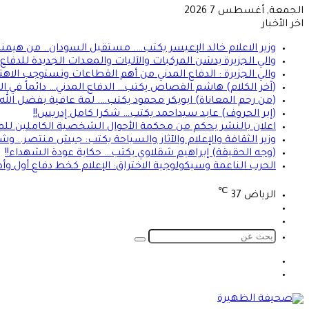
الجمعة, أغسطس 7 2026
اخر الأخبار
وزير الاعلام خالد الإعيسر يكتب…. مستقبل السودان.. من هيمن
والي الجزيرة يدشن المركبات والآليات والمعدات الجديدة للدفاع ا
والي الجزيرة : الدفاع المدني من أهم القطاعات وتستوجب الاهت
(آخر الكلام) هاشم القصاص يكتب… الدفاع المدني… دائماً في الموعد 
(من رحم المعاناة) ابوبكر محمود يكتب…. لمة عافية بفضل الله
(إبر الحروف) عابد سيداحمد يكتب… شكرا كامل إدريس!!
اعلان بالنشر بحكم من محكمة الأحوال الشخصية الكاملين للمد
وزير الثقافة والإعلام والآثار والسياحة يكتب: جيش منتصر.. و
(وجه الحقيقة) إبراهيم شقلاوي يكتب… حكاية عودة الشهداء!!
الحرب الناعمة وسيكولوجية الاختراق: الإعلام كخط دفاع أول وأ
℃
الرياض
37
تسجيل
الوضع
الدخول
المظلم
بحث
عن
الوضع
تسجيل
المظلم
الدخول