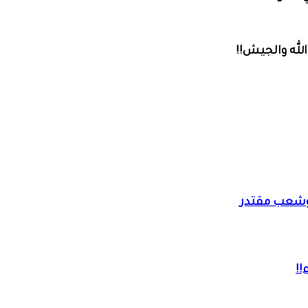
لله والجيش!!
. وشعب مقتدر
!!