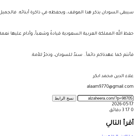
سيبقى السودان يذكر هذا الموقف، ويحفظه في ذاكرة أبنائه. فالجميل لا
حفظ الله المملكة العربية السعودية قيادةً وشعباً، وأدام عليها نع
فأنتم كما عهدناكم دائماً.. سندٌ للسودان، وذخرٌ للأمة.
علاء الدين محمد ابكر
alaam9770@gmail.com
نسخ الرابط
2026-05-17
0
17
3 دقائق
‫X
طباعة
تيلقرام
ماسنجر
ماسنجر
واتساب
مشاركة
فيسبوك
عبر
أقرأ التالي
البريد