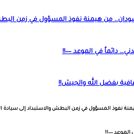
سودان.. من هيمنة نفوذ المسؤول في زمن البطش
ائماً في الموعد ٠٠٠٠!!
عافية بفضل الله والجيش!!
يمنة نفوذ المسؤول في زمن البطش والاستبداد إلى سيادة ال
عد ٠٠٠٠!!