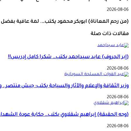
2026-08-06
(من رحم المعاناة) ابوبكر محمود يكتب…. لمة عافية بفضل ا
مقالات ذات صلة
(إبر الحروف) عابد سيداحمد يكتب… شكرا كامل إدريس!!
2026-08-06
وزير الثقافة والإعلام والآثار والسياحة يكتب: جيش منتصر.
2026-08-06
(وجه الحقيقة) إبراهيم شقلاوي يكتب… حكاية عودة الشهداء
2026-08-06