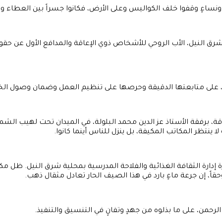
لٍ ونساءٍ وقفوا خلف الكواليس وعلى الأرض، فكانوا جسراً بين العطاء وا
لية شرق النيل، الأب الروحي للأشخاص ذوي الإعاقة والمدافع الأول ع
لنيل، على متابعتها الدقيقة وحرصها على تنظيم العمل وضمان وصول ا
قة، برفقة الأستاذ عز الدين محمد البلولة، في الميدان تحت لهيب ال
 ينتظر المكاتب المكيفة، بل ينزل للناس أينما كانوا.
يرة إدارة الثقافة الغذائية والفلاحة المدرسية بمحلية شرق النيل. ظل م
اً، إن جرعة ماءٍ بارد في هذا الصيف الحار تعادل مثقال ذهب.
حمن، على ما بذلوه من جهدٍ وتفانٍ في التنسيق والتنفيذ.