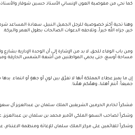
كما نحي من مفوضية العون الإنساني الأستاذ حسين شوقار والأستاذ
وهنا تحية أكثر خصوصية للرجل الجميل النبيل، سعادة المساعد شرط
خير، جزاه الله خيراً، وتلاحقه الدعوات الصالحات بطول العمر والبركة.
ومن باب الوفاء للحق، لا بد من الإشارة إلى أن الوحدة الإدارية بشا
مساحة أوسع، حتى يحمي المواطنين من أشعة الشمس الحارقة ومن أم
إن ما يميز عطاء المملكة أنها لا تفرّق بين لونٍ أو جهةٍ أو انتماء. 
جميعاً: أنتم أهلنا، وهمّكم همّنا.
فشكراً لخادم الحرمين الشريفين الملك سلمان بن عبدالعزيز آل سعود، 
وشكراً لصاحب السمو الملكي الأمير محمد بن سلمان بن عبدالعزيز، 
وشكراً للقائمين على مركز الملك سلمان للإغاثة ومنظمة الاغتنام، ع