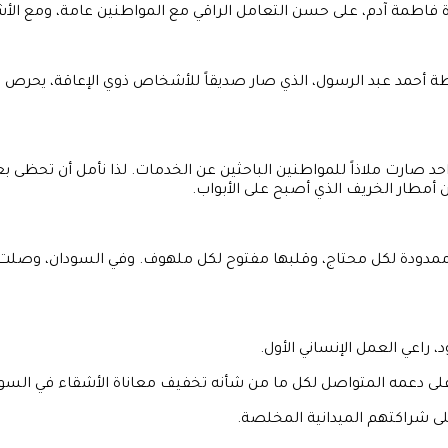
ة فاطمة آدم، على حسن التعامل الراقي مع المواطنين عامة، ومع ا
ة أحمد عبد الرسول، الذي صار صديقاً للأشخاص ذوي الإعاقة، يحرص
رع واحد صارت ملاذاً للمواطنين الباحثين عن الخدمات. لذا نأمل أن ت
طار الخريف الذي أصبح على الأبواب.
يدها ممدودة لكل محتاج، وقلبها مفتوح لكل ملهوف. وفي السودان، وصلت ه
راعي العمل الإنساني الأول.
على دعمه المتواصل لكل ما من شأنه تخفيف معاناة الأشقاء في السود
لى شراكتهم الميدانية المخلصة.