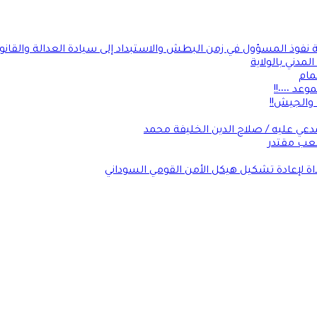
ة نفوذ المسؤول في زمن البطش والاستبداد إلى سيادة العدالة والقانو
لمدني بالولاية
مام
٠٠٠٠!!
 والجيش!!
عي عليه / صلاح الدين الخليفة محمد
شعب مقتدر
داة لإعادة تشكيل هيكل الأمن القومي السوداني