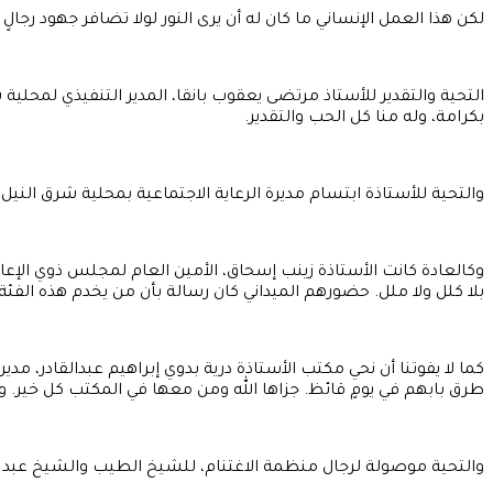
لكن هذا العمل الإنساني ما كان له أن يرى النور لولا تضافر جهود رجا
التحية والتقدير للأستاذ مرتضى يعقوب بانقا، المدير التنفيذي لمح
بكرامة، وله منا كل الحب والتقدير.
والتحية للأستاذة ابتسام مديرة الرعاية الاجتماعية بمحلية شرق ا
وكالعادة كانت الأستاذة زينب إسحاق، الأمين العام لمجلس ذوي الإعا
بلا كلل ولا ملل. حضورهم الميداني كان رسالة بأن من يخدم هذه الفئة لا
كما لا يفوتنا أن نحي مكتب الأستاذة درية بدوي إبراهيم عبدالقادر، مد
طرق بابهم في يومٍ قائظ. جزاها الله ومن معها في المكتب كل خير. وحق
والتحية موصولة لرجال منظمة الاغتنام، للشيخ الطيب والشيخ عبد الر