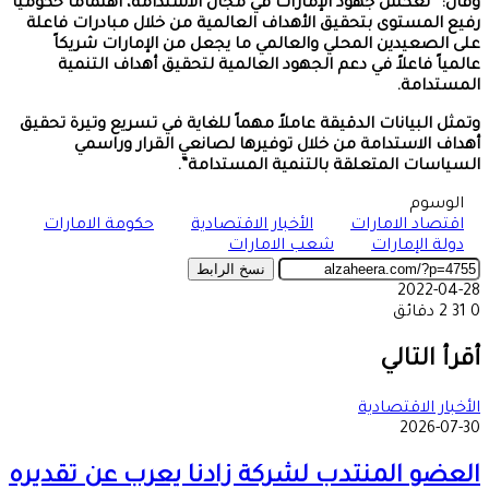
وقال: “تعكس جهود الإمارات في مجال الاستدامة، اهتماماً حكومياً
رفيع المستوى بتحقيق الأهداف العالمية من خلال مبادرات فاعلة
على الصعيدين المحلي والعالمي ما يجعل من الإمارات شريكاً
عالمياً فاعلاً في دعم الجهود العالمية لتحقيق أهداف التنمية
المستدامة.
وتمثل البيانات الدقيقة عاملاً مهماً للغاية في تسريع وتيرة تحقيق
أهداف الاستدامة من خلال توفيرها لصانعي القرار وراسمي
السياسات المتعلقة بالتنمية المستدامة”.
الوسوم
اقتصاد الامارات
الأخبار الاقتصادية
حكومة الامارات
دولة الإمارات
شعب الامارات
نسخ الرابط
2022-04-28
0
31
2 دقائق
‫X
طباعة
تيلقرام
ماسنجر
ماسنجر
واتساب
مشاركة
فيسبوك
عبر
أقرأ التالي
البريد
الأخبار الاقتصادية
2026-07-30
العضو المنتدب لشركة زادنا يعرب عن تقديره