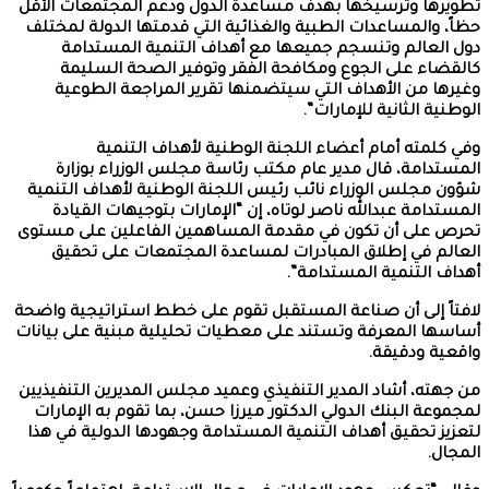
تطويرها وترسيخها بهدف مساعدة الدول ودعم المجتمعات الأقل
حظاً، والمساعدات الطبية والغذائية التي قدمتها الدولة لمختلف
دول العالم وتنسجم جميعها مع أهداف التنمية المستدامة
كالقضاء على الجوع ومكافحة الفقر وتوفير الصحة السليمة
وغيرها من الأهداف التي سيتضمنها تقرير المراجعة الطوعية
الوطنية الثانية للإمارات”.
وفي كلمته أمام أعضاء اللجنة الوطنية لأهداف التنمية
المستدامة، قال مدير عام مكتب رئاسة مجلس الوزراء بوزارة
شؤون مجلس الوزراء نائب رئيس اللجنة الوطنية لأهداف التنمية
المستدامة عبدالله ناصر لوتاه، إن “الإمارات بتوجيهات القيادة
تحرص على أن تكون في مقدمة المساهمين الفاعلين على مستوى
العالم في إطلاق المبادرات لمساعدة المجتمعات على تحقيق
أهداف التنمية المستدامة”.
لافتاً إلى أن صناعة المستقبل تقوم على خطط استراتيجية واضحة
أساسها المعرفة وتستند على معطيات تحليلية مبنية على بيانات
واقعية ودقيقة.
من جهته، أشاد المدير التنفيذي وعميد مجلس المديرين التنفيذيين
لمجموعة البنك الدولي الدكتور ميرزا حسن، بما تقوم به الإمارات
لتعزيز تحقيق أهداف التنمية المستدامة وجهودها الدولية في هذا
المجال.