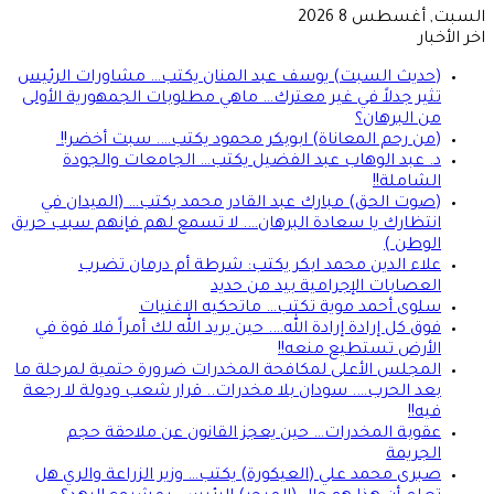
السبت, أغسطس 8 2026
اخر الأخبار
(حديث السبت) يوسف عبد المنان يكتب… مشاورات الرئيس
تثير جدلاً في غير معترك… ماهي مطلوبات الجمهورية الأولى
من البرهان؟
(من رحم المعاناة) ابوبكر محمود يكتب…. سبت أخضر!!
د. عبد الوهاب عبد الفضيل يكتب… الجامعات والجودة
الشاملة!!
(صوت الحق) مبارك عبد القادر محمد يكتب… (الميدان في
انتظارك يا سعادة البرهان…. لا تسمع لهم فإنهم سبب حريق
الوطن )
علاء الدين محمد ابكر يكتب: شرطة أم درمان تضرب
العصابات الإجرامية بيد من حديد
سلوى أحمد موية تكتب… ماتحكيه الاغنيات
فوق كل إرادة إرادة الله…. حين يريد الله لك أمراً فلا قوة في
الأرض تستطيع منعه!!
المجلس الأعلى لمكافحة المخدرات ضرورة حتمية لمرحلة ما
بعد الحرب…. سودان بلا مخدرات.. قرار شعب ودولة لا رجعة
فيه!!
عقوبة المخدرات… حين يعجز القانون عن ملاحقة حجم
الجريمة
صبرى محمد علي (العيكورة) يكتب… وزير الزراعة والري هل