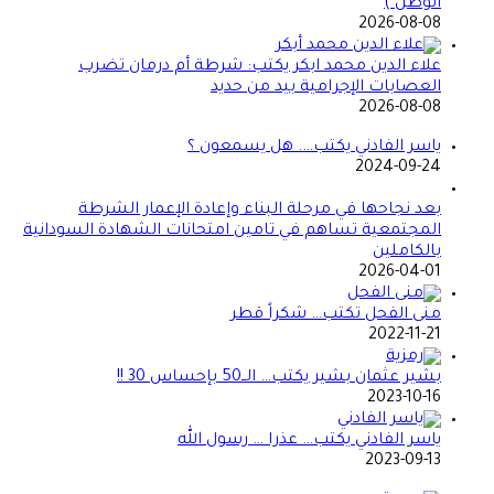
الوطن )
2026-08-08
علاء الدين محمد ابكر يكتب: شرطة أم درمان تضرب
العصابات الإجرامية بيد من حديد
2026-08-08
ياسر الفادني يكتب…. هل يسمعون ؟
2024-09-24
بعد نجاحها في مرحلة البناء وإعادة الإعمار الشرطة
المجتمعية تساهم في تامين امتحانات الشهادة السودانية
بالكاملين
2026-04-01
منى الفحل تكتب… شكراً قطر
2022-11-21
بشير عثمان بشير يكتب… الــ50 بإحساس 30 !!
2023-10-16
ياسر الفادني يكتب… عذرا … رسول الله
2023-09-13