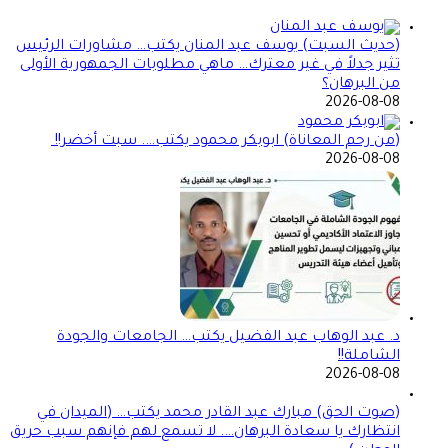
(حديث السبت) يوسف عبد المنان يكتب… مشاورات الرئيس
تثير جدلاً في غير معترك… ماهي مطلوبات الجمهورية الأولى
من البرهان؟
2026-08-08
(من رحم المعاناة) ابوبكر محمود يكتب…. سبت أخضر!!
2026-08-08
د. عبد الوهاب عبد الفضيل يكتب… الجامعات والجودة
الشاملة!!
2026-08-08
(صوت الحق) مبارك عبد القادر محمد يكتب… (الميدان في
انتظارك يا سعادة البرهان…. لا تسمع لهم فإنهم سبب حريق