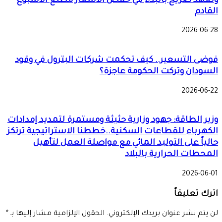
وتعهد صريح بالبدء في خفض الأسعار مطلع الأسبوع
القادم
2026-06-28
فوضى التسعير.. كيف تحكمت شركات البترول في وقود
السودان وتركت الحكومة عاجزة؟
2026-06-22
وزير الطاقة: جهود وزارية حثيثة ومستمرة لتمديد إمدادات
الكهرباء للقطاعات السكنية..خططنا الاستراتيجية ترتكز
حالياً على التوليد المائي مع مواصلة العمل لتأهيل
المحطات الحرارية بالبلاد
2026-06-01
اترك تعليقاً
لن يتم نشر عنوان بريدك الإلكتروني.
الحقول الإلزامية مشار إليها بـ
*