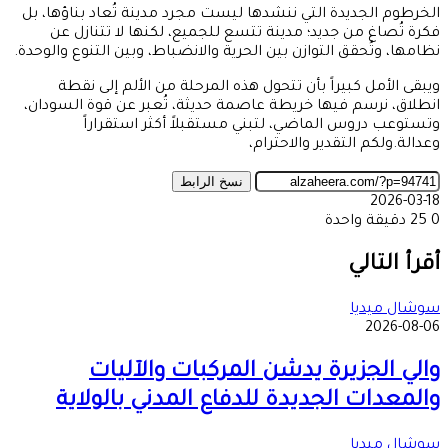
الخرطوم الجديدة التي ننشدها ليست مجرد مدينة تُعاد بناؤها، بل
فكرة تُصاغ من جديد؛ مدينة تتسع للجميع، لكنها لا تتنازل عن
نظامها، وتُحقق التوازن بين الحرية والانضباط، وبين التنوع والوحدة.
ويبقى الأمل كبيراً بأن تتحول هذه المرحلة من الألم إلى نقطة
انطلاق، نرسم فيها خريطة عاصمة حديثة، تُعبر عن قوة السودان،
وتستوعب دروس الماضي، لتبني مستقبلاً أكثر استقراراً
وعدالة.ولكم التقدير والاحترام،
نسخ الرابط
2026-03-18
0
25
دقيقة واحدة
‫X
طباعة
تيلقرام
ماسنجر
ماسنجر
واتساب
مشاركة
فيسبوك
عبر
أقرأ التالي
البريد
سوشال ميديا
2026-08-06
والي الجزيرة يدشن المركبات والآليات
والمعدات الجديدة للدفاع المدني بالولاية
سوشال ميديا