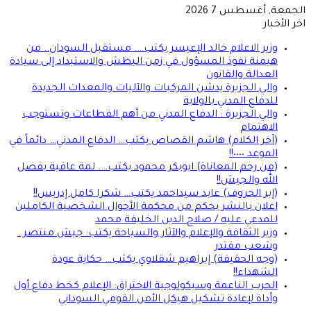
الجمعة, أغسطس 7 2026
اخر الأخبار
وزير الاعلام خالد الإعيسر يكتب…. مستقبل السودان.. من
هيمنة نفوذ المسؤول في زمن البطش والاستبداد إلى سيادة
العدالة والقانون
والي الجزيرة يدشن المركبات والآليات والمعدات الجديدة
للدفاع المدني بالولاية
والي الجزيرة : الدفاع المدني من أهم القطاعات وتستوجب
الاهتمام
(آخر الكلام) هاشم القصاص يكتب… الدفاع المدني… دائماً في
الموعد ٠٠٠٠!!
(من رحم المعاناة) ابوبكر محمود يكتب…. لمة عافية بفضل
الله والجيش!!
(إبر الحروف) عابد سيداحمد يكتب… شكرا كامل إدريس!!
اعلان بالنشر بحكم من محكمة الأحوال الشخصية الكاملين
للمدعي عليه / صلاح الدين الخليفة محمد
وزير الثقافة والإعلام والآثار والسياحة يكتب: جيش منتصر..
وشعب مقتدر
(وجه الحقيقة) إبراهيم شقلاوي يكتب… حكاية عودة
الشهداء!!
الحرب الناعمة وسيكولوجية الاختراق: الإعلام كخط دفاع أول
وأداة لإعادة تشكيل هيكل الأمن القومي السوداني