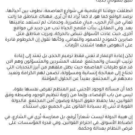
تليق بسودانٍ جديد؟
انطلقت جولاتنا الإعلامية في شوارع العاصمة، نطوف بين أحيائها،
نرصد الواقع كما هو، لا كما يُراد له أن يُرى. فهناك مناطق ما زالت
تعاني من آثار الحرب، مبانٍ متضررة، وخدمات لم تستعد عافيتها
بعد. وفي المقابل، بدأت ملامح الحياة تدب من جديد في مواقع
أخرى، حيث عادت الأسواق تنبض بالحركة، وبرزت مناطق مثل
صابرين كنموذج للصمود والتعافي، وكأنها تقول إن الخرطوم قادرة
على النهوض مهما اشتدت الأزمات.
لكن إعادة الإعمار لا تعني فقط ترميم الحجر، بل تمتد إلى إعادة
ترتيب الإنسان والمجتمع. فملف المشردين والمتسؤلون وهم الان
قد ملو طرقات العاصمه حيث يظل ملفهم من أبرز التحديات التي
تحتاج إلى معالجة إنسانية ومسؤولة، تضمن لهم الكرامة وتعيد
دمجهم في المجتمع، بعيداً عن الحلول المؤقتة.
كما أن مسألة الوجود الأجنبي غير المنظم تفرض نفسها بقوة،
ليس من باب الإقصاء، وإنما من زاوية تنظيم الوجود وضبطه وفق
القوانين، بما يحفظ حقوق الدولة ويصون أمن المجتمع. فالدولة
القوية لا تُبنى إلا بسيادة القانون على الجميع دون استثناء.
إن هيبة الدولة ليست شعاراً يُرفع، بل ممارسة تُرى في الشارع، في
انضباط الأسواق، في احترام القوانين، وفي قدرة المؤسسات على
فرض النظام بعدالة وحكمة.