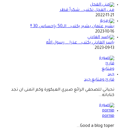
منى الفحل تكتب… شكراً قطر
2022-11-21
بشير عثمان بشير يكتب… الــ50 بإحساس 30 !!
2023-10-16
ياسر الفادني يكتب… عذرا … رسول الله
2023-09-13
قارئ ومتابع جيد
تحياتي للصحفي الرائع صبري العيكورة وكم اتمنى ان تجد
كتاباته...
pornip
Good a blog toper...