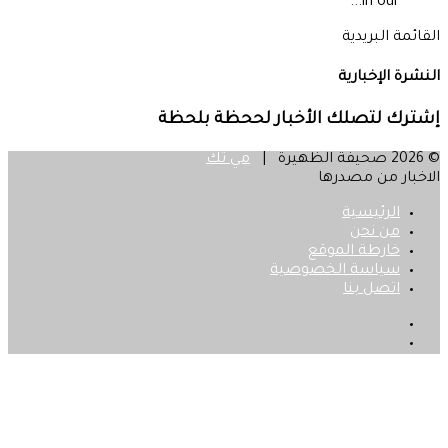
in our...
القائمة البريدية
النشرة الإخبارية
إشترك لتصلك الأخبار لححظة بلحظة
© 2026 صحيفة الظهيرة |
مي تك
الاخبار من مصدرها
الرئيسية
من نحن
خارطة الموقع
سياسة الخصوصية
اتصل بنا
فيسبوك
‫X
زر
الذهاب
إلى
الأعلى