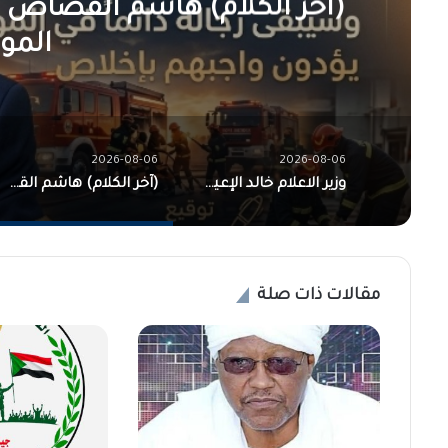
(آخر الكلام) هاشم القصاص يك
الموعد ٠
2026-08-06
2026-08-06
وزير الاعلام خالد الإعيسر يكتب…. مستقبل السودان.. من هيمنة نفوذ المسؤول في زمن البطش والاستبداد إلى سيادة العدالة والقانون
(آخر الكلام) هاشم القصاص يكتب… الدفاع المدني… دائماً في الموعد ٠٠٠٠!!
مقالات ذات صلة