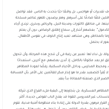
ف تقديرات أو هواجس، بل واقعًا حيًا يتحدث به الناس. فقد تواصل
ناقلين قلقًا صادقًا على أسرهم، وهم يرصدون ظهور عناصر مسلحة
تها، في مناطق كالثورات ومدينة النيل، والرياض وبحري، ترتدي أزياء
 “الكدمول”. بعضهم أشار إلى سماع إطلاق الرصاص دون أن يعلم
وفا بالمخاطر، وهي مشاهد تعيد إنتاج الخوف في نفوس الأطفال،
عور لا يحتمل.
، بل نداء لها. تعبير عن رغبة في أن تنجح هذه المرحلة، وأن تتحول
لق لم يعد مكتومًا بالكامل، إذ أبدى بعضهم، مع آخرين، استعدادًا
 ومحيط المدارس، وداخل الأحياء السكنية، رفضًا لعودة المظاهر
لا يُقرأ كتصعيد بقدر ما هو إنذار مبكر للقائمين على الأمر ،بأن المسافة
الصبر الذي صنعته المعاناة بدأ ينفد.
المظاهر العسكرية، بل يتجاوزها إلى كيفية ملء الفراغ الذي تتركه.
 الانسحاب غير المدروس للقوة قد يفتح الباب لفوضى جديدة، أكثر
القرار مرهون بقدرة الدولة على إعادة بناء منظومة أمنية مدنية، تقوم