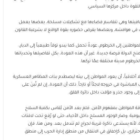
للقوة داخل مركزها السياسي.
 عافيتها وهي تتقاسم فضاءها مع تشكيلات مسلحة، بعضها يعمل
 في هوامشه، وبعضها يفرض حضوره بقوة الواقع لا بشرعية القانون.
طنين إلى الخرطوم، عودةً تحمل كما يبدو توقاً طبيعياً إلى الديار،
نح الدولة فرصة جديدة. غير أن هذه العودة، بكل تفاصيلها وتحدياتها
خرطوم مدينة مختلفة عمّا تركها.
ا أخلاقياً، أن يعود المواطن إلى بيته ليصطدم بذات المظاهر العسكرية
مباشرة في خروجه لاجئاً أو نازحاً. ذلك أن العودة، إن لم تُبنَ على
لى وجود حذر و مؤقت داخل دائرة القلق.
قة المواطن بمفهوم الأمن. فلم يعد الأمن يُقاس بكمية السلاح
يومية. وصار الوجود المسلح داخل الأحياء، حتى لو رُفع تحت لافتات
، لأنه يستدعي ذاكرة قريبة لجراح لم تندمل بعد. ومن هنا، فإن
 احترازي، بل كإخفاق في الانتقال من منطق إدارة الحرب إلى منطق