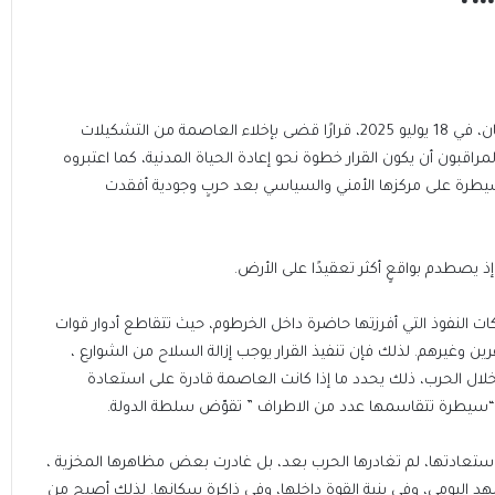
منذ أن أصدر الرئيس عبد الفتاح البرهان، في 18 يوليو 2025، قرارًا قضى بإخلاء العاصمة من التشكيلات
راقبون أن يكون القرار خطوة نحو إعادة الحياة المدنية، كما اعتبروه
السيطرة على مركزها الأمني والسياسي بعد حربٍ وجودية أفقدت
إذ يصطدم بواقعٍ أكثر تعقيدًا على الأرض.
ات النفوذ التي أفرزتها حاضرة داخل الخرطوم، حيث تتقاطع أدوار قوات
 وغيرهم. لذلك فإن تنفيذ القرار يوجب إزالة السلاح من الشوارع ،
لال الحرب، ذلك يحدد ما إذا كانت العاصمة قادرة على استعادة
 “سيطرة تتقاسمها عدد من الاطراف ” تقوّض سلطة الدولة.
استعادتها، لم تغادرها الحرب بعد، بل غادرت بعض مظاهرها المخزية ،
د اليومي، وفي بنية القوة داخلها، وفي ذاكرة سكانها. لذلك أصبح من