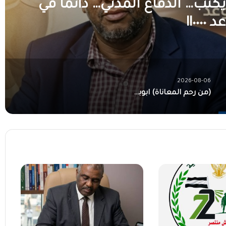
تب… الدفاع المدني… دائماً في
٠٠٠!!
2026-08-06
(من رحم المعاناة) ابوبكر محمود يكتب…. لمة عافية بفضل الله والجيش!!