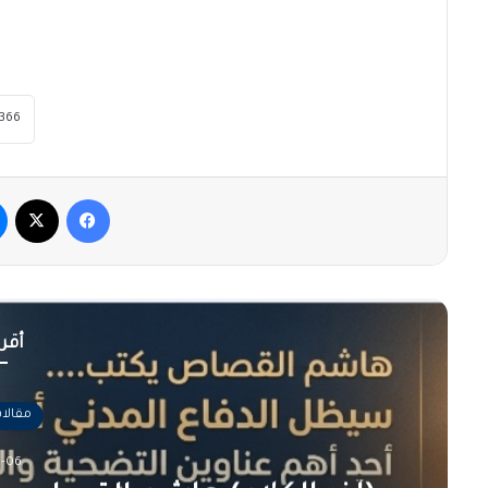
فيسبوك
‫X
أقرأ
مقالا
-06