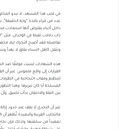
في قلب هذا المشهد، لا تبدو المخاو
عدد من قراء نافذة “وجه الحقيقة”، 
داخل أحياء يفترض أنها استعادت مدني
ذات دلالات ثقيلة في الوجدان، مثل
تفاصيله فقد أصبح التحرك ليلا محف
وتثقل كاهل النساء بقلق لا يهدأ وش
هذه الشهادات ليست موقفًا ضد الدولة
القرارات إلى واقع ملموس. غير أن الق
لتنظيم وقفات احتجاجية في الطرقات،
المسلحة أيا كان تبريرها. وهذا التطور 
بين الثقة والاحتقان بدأت تضيق، وأن 
غير أن التحدي لا يقف عند حدود إزالة 
فالتجارب القريبة والبعيدة تُظهر أن
تعقيداً من سابقتها. ولذلك فإن نجاح 