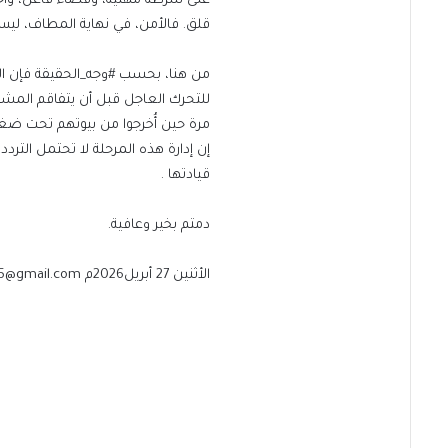
على شرطة مهنية، وقضاء فاعل، وأج
قلق. فالأمن، في نهاية المطاف، ليس
من هنا، بحسب #وجه_الحقيقة فإن الد
للتحرك العاجل قبل أن يتفاقم المشه
مرة حين أُخرجوا من بيوتهم تحت ضغ
إن إدارة هذه المرحلة لا تحتمل الترد
قيادتها .
دمتم بخير وعافية.
الأثنين 27 أبريل2026م Shglawi55@gmail.com