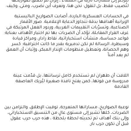
تُترجم إلى مسارات نارية في السماء ، إيران لم تطلق صواريخها
لتُصيب فقط، بل لتقول: نحن هنا، ونعرف أين نضرب، ومتى، وكيف.
في الحسابات العسكرية الباردة، أصابت الصواريخ الباليستية
الإيرانية أهدافها بدقة تتجاوز الدعاية الإعلامية. صور الأقمار
الصناعية، وتسرّبات التقييمات الغربية، وردود الفعل المرتبكة في
غرف القرار المقابلة، تؤكد أن الضربات بها تم اختيار الأهداف بعناية:
قواعد حساسة، منشآت استخباراتية، نقاط رادار، ومراكز قيادة
وسيطرة، الرسالة لم تكن تدميرية بقدر ما كانت اختراقية: كسر
وهم الحصانة، وتعطيل منظومات الإنذار المبكر، وإثبات أن العمق
لم يعد آمناً
اللافت أن طهران لم تستخدم كامل ترسانتها، بل قدّمت عينة
مدروسة من قوتها، كمن يفتح نافذة صغيرة ليُريك العاصفة
القادمة
نوعية الصواريخ، مساراتها المتعرجة، توقيت الإطلاق، والتزامن بين
الضربات، كلها تشير إلى مستوى عالٍ من التنسيق الاستخباراتي،
وإلى بنك أهداف تم تحديثه لحظة بلحظة ، هذه حرب حرب عقول
قبل أن تكون حرب نار.