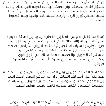
إيران أرادت أن تختبر منظومات الدفاع، أن تقيس زمن الاستجابة، أن
تسجّل نقاط الضعف، وأن تحفظ البيانات لجولة أكبر، لذلك جاءت
الضربة محكومة بسقف تصعيد محسوب: لا تشعل حرباً شاملة،
لكنها تخلخل توازن الردع، وتُربك الحسابات، وتعيد رسم خطوط
الاشتباك
أما المستقبل، فليس ذاهباً إلى انفجار كلي، ولا إلى تهدئة حقيقية،
نحن أمام مرحلة (الاحتكاك الذكي): ضربات محدودة، رسائل نارية،
حروب ظل، وعمليات استخباراتية متبادلة إيران ستُراكم الضغط
تدريجياً، مستندة إلى شبكة حلفائها، وإلى تفوقها في حرب
الاستنزاف الطويل، والخصم، مهما امتلك من تفوق جوي
وتكنولوجي، سيجد نفسه في معركة أعصاب أكثر منها معركة
جيوش
المعادلة الجديدة تقول إن زمن الضرب دون رد انتهى، وإن السماء لم
تعد حكراً على أحد. لقد انتقلت إيران من موقع الدفاع الاستراتيجي
إلى الهجوم المحسوب، ومن سياسة الصبر الطويل إلى سياسة
الصدمة القصيرة، لكنها صدمة كافية لتغيير قواعد اللعبة
إني من منصتي أنظر ….حيث أرى….. أن هذه الحرب هي حرب وعي،