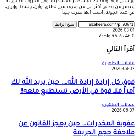
ورسائل قوة، وتفكيك للأساطير العسكرية. وفي الحروب الكبرى، لا
ينتصر من يطلق أكثر، بل من يعرف متى يُطلق، وأين، ولماذا. وإيران،
في هذه الجولة، أثبتت أنها تعرف جيداً.
نسخ الرابط
2026-03-01
0
46
دقيقة واحدة
‫X
طباعة
تيلقرام
ماسنجر
ماسنجر
واتساب
مشاركة
فيسبوك
عبر
أقرأ التالي
البريد
مقالات الظهيرة
2026-08-07
فوق كل إرادة إرادة الله…. حين يريد الله لك
أمراً فلا قوة في الأرض تستطيع منعه!!
مقالات الظهيرة
2026-08-07
عقوبة المخدرات… حين يعجز القانون عن
ملاحقة حجم الجريمة