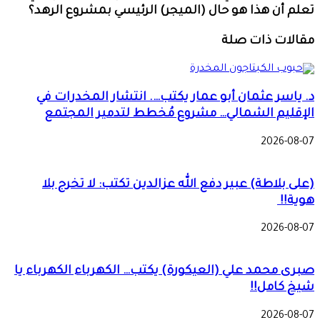
تعلم أن هذا هو حال (الميجر) الرئيسي بمشروع الرهد؟
مقالات ذات صلة
د. ياسر عثمان أبو عمار يكتب…. انتشار المخدرات في
الإقليم الشمالي… مشروع مُخطط لتدمير المجتمع
2026-08-07
(على بلاطة) عبير دفع الله عزالدين تكتب: لا تخرج بلا
هوية!!
2026-08-07
صبرى محمد علي (العيكورة) يكتب… الكهرباء الكهرباء يا
شيخ كامل!!
2026-08-07