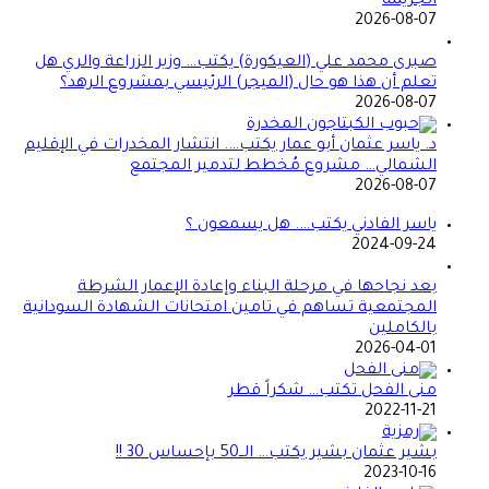
الجريمة
2026-08-07
صبرى محمد علي (العيكورة) يكتب… وزير الزراعة والري هل
تعلم أن هذا هو حال (الميجر) الرئيسي بمشروع الرهد؟
2026-08-07
د. ياسر عثمان أبو عمار يكتب…. انتشار المخدرات في الإقليم
الشمالي… مشروع مُخطط لتدمير المجتمع
2026-08-07
ياسر الفادني يكتب…. هل يسمعون ؟
2024-09-24
بعد نجاحها في مرحلة البناء وإعادة الإعمار الشرطة
المجتمعية تساهم في تامين امتحانات الشهادة السودانية
بالكاملين
2026-04-01
منى الفحل تكتب… شكراً قطر
2022-11-21
بشير عثمان بشير يكتب… الــ50 بإحساس 30 !!
2023-10-16