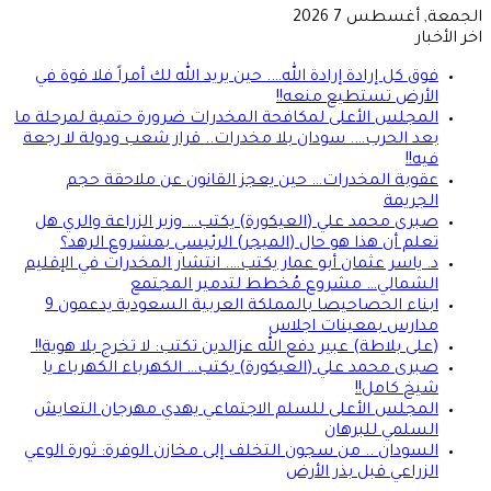
الجمعة, أغسطس 7 2026
اخر الأخبار
فوق كل إرادة إرادة الله…. حين يريد الله لك أمراً فلا قوة في
الأرض تستطيع منعه!!
المجلس الأعلى لمكافحة المخدرات ضرورة حتمية لمرحلة ما
بعد الحرب…. سودان بلا مخدرات.. قرار شعب ودولة لا رجعة
فيه!!
عقوبة المخدرات… حين يعجز القانون عن ملاحقة حجم
الجريمة
صبرى محمد علي (العيكورة) يكتب… وزير الزراعة والري هل
تعلم أن هذا هو حال (الميجر) الرئيسي بمشروع الرهد؟
د. ياسر عثمان أبو عمار يكتب…. انتشار المخدرات في الإقليم
الشمالي… مشروع مُخطط لتدمير المجتمع
ابناء الحصاحيصا بالمملكة العربية السعودية يدعمون 9
مدارس بمعينات اجلاس
(على بلاطة) عبير دفع الله عزالدين تكتب: لا تخرج بلا هوية!!
صبرى محمد علي (العيكورة) يكتب… الكهرباء الكهرباء يا
شيخ كامل!!
المجلس الأعلى للسلم الاجتماعي يهدي مهرجان التعايش
السلمي للبرهان
السودان .. من سجون التخلف إلى مخازن الوفرة: ثورة الوعي
الزراعي قبل بذر الأرض