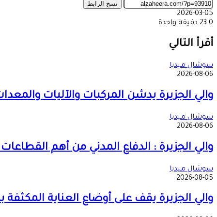
نسخ الرابط
2026-03-05
0
23
دقيقة واحدة
‫X
طباعة
تيلقرام
ماسنجر
ماسنجر
واتساب
مشاركة
فيسبوك
عبر
أقرأ التالي
البريد
سوشال ميديا
2026-08-06
والي الجزيرة يدشن المركبات والآليات والمعدات 
سوشال ميديا
2026-08-06
والي الجزيرة : الدفاع المدني من أهم القطاعا
سوشال ميديا
2026-08-05
والي الجزيرة يقف على أوضاع العناية المكثف