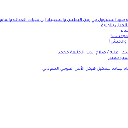
ة نفوذ المسؤول في زمن البطش والاستبداد إلى سيادة العدالة والقانو
لمدني بالولاية
مام
٠٠٠٠!!
 والجيش!!
عي عليه / صلاح الدين الخليفة محمد
شعب مقتدر
داة لإعادة تشكيل هيكل الأمن القومي السوداني