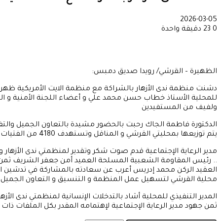
2026-03-05
0
23
دقيقة واحدة
الظهيرة – القرشي/ رويدا صديق دمبس:
دشنت منظمة ندى الأزهار بالشراكة مع منظمة الايت الأمريكية ظهر ال
للمحلية الأستاذ خطاب حسن محمد علي و أعضاء اللجنة الأمنية و الدك
ولفيف من المستفيدين
الدكتورة فاطمة الجاك رحبت بالحضور مشيدة بالتعاون الجميل والتفان
يتم توزيعها بمحليتي القرشي و المناقل وتستهدف 4180 من الفتيات في سن الإنجاب و النساء بالقرشي وتحتوي على بعض الإحتياجات الخاصة بالنساء .
.. رئيس المقاومة الشعبية المسلحة العميد أمن جعفر الشريف ثمن دو
العقيد الركن محمد إدريس أعرب عن سعادته بالمشاركة في تدشين الح
محلية القرشي لتسهيل عمل المنظمة و التنسيق و التعاون الجميل أمل
المدير التنفيذي للمحلية أشاد بالتدخلات الإنسانية لمنظمتي ندى الأ
ثمن جهود مدير الرعاية الإجتماعية لإهتمامه المقدر بكل الملفات ذات ا