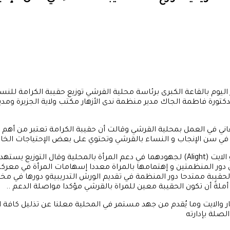
يوم بالقاعة الكبرى برئاسة محلية القرشي توزيع حقيبة الكرامة للنسا
تورة فاطمة الجاك مدير منظمة ندى الأزهار مكتب ولاية الجزيرة ومدير
ي في العمل بمحلية القرشي وقالت أن حقيبة الكرامة تعتبر من أهم ال
مدير الرعاية الإجتماعية قدم صوت شكر وتقدير لمنظمتي ندى الأزهار و الايت (Alight) لجهودهما ف
ر المنظمتين و إهتمامها بالمراة معددا إسهامات المرأة في معركة ال
قيبة ممتدحا دور المنظمة في تقديم الورش التدريبيةو دورها في مخ
ةً أن تكون الحقيبة معين للمراة بالقرشي مؤكدا مواصلة الدعم ..
زهار والايت وما يُقدم من جهد مستمر في المحلية معلنا عن تذليل كافة 
لصلة بإدارته