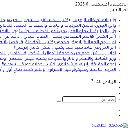
الخميس, أغسطس 6 2026
اخر الأخبار
وزير الاعلام خالد الإعيسر يكتب…. مستقبل السودان.. من هيمن
والي الجزيرة يدشن المركبات والآليات والمعدات الجديدة للدفاع ا
والي الجزيرة : الدفاع المدني من أهم القطاعات وتستوجب الاهت
(آخر الكلام) هاشم القصاص يكتب… الدفاع المدني… دائماً في الموعد 
(من رحم المعاناة) ابوبكر محمود يكتب…. لمة عافية بفضل الله
(إبر الحروف) عابد سيداحمد يكتب… شكرا كامل إدريس!!
اعلان بالنشر بحكم من محكمة الأحوال الشخصية الكاملين للمد
وزير الثقافة والإعلام والآثار والسياحة يكتب: جيش منتصر.. و
(وجه الحقيقة) إبراهيم شقلاوي يكتب… حكاية عودة الشهداء!!
الحرب الناعمة وسيكولوجية الاختراق: الإعلام كخط دفاع أول وأ
℃
الرياض
40
تسجيل
الوضع
الدخول
المظلم
بحث
عن
الوضع
تسجيل
المظلم
الدخول