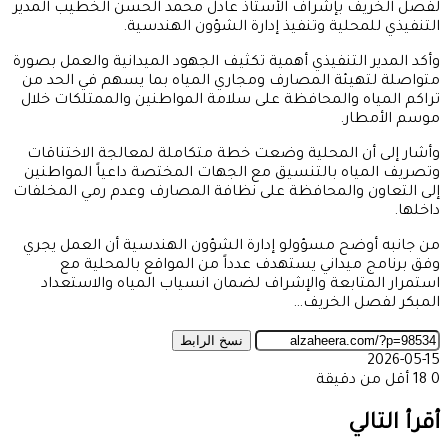
لفصل الخريف بإشراف الأستاذ عادل محمد الحسن الخطيب المدير
التنفيذي للمحلية وتنفيذ إدارة الشؤون الهندسية.
وأكد المدير التنفيذي أهمية تكثيف الجهود الميدانية والعمل بصورة
متواصلة لتهيئة المصارف ومجاري المياه بما يسهم في الحد من
تراكم المياه والمحافظة على سلامة المواطنين والممتلكات خلال
موسم الأمطار.
وأشار إلى أن المحلية وضعت خطة متكاملة لمعالجة الاختناقات
وتصريف المياه بالتنسيق مع الجهات المختصة داعياً المواطنين
إلى التعاون والمحافظة على نظافة المصارف وعدم رمي المخلفات
داخلها.
من جانبه أوضح مسؤولو إدارة الشؤون الهندسية أن العمل يجري
وفق برنامج ميداني يستهدف عدداً من المواقع بالمحلية مع
استمرار المتابعة والإشراف لضمان انسياب المياه والاستعداد
المبكر لفصل الخريف…
نسخ الرابط
2026-05-15
0
18
أقل من دقيقة
‫X
طباعة
تيلقرام
ماسنجر
ماسنجر
واتساب
مشاركة
فيسبوك
عبر
أقرأ التالي
البريد