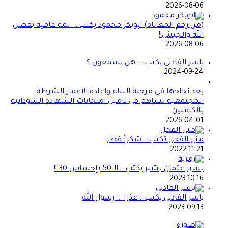
2026-08-06
(من رحم المعاناة) ابوبكر محمود يكتب…. لمة عافية بفضل
الله والجيش!!
2026-08-06
ياسر الفادني يكتب…. هل يسمعون ؟
2024-09-24
بعد نجاحها في مرحلة البناء وإعادة الإعمار الشرطة
المجتمعية تساهم في تامين امتحانات الشهادة السودانية
بالكاملين
2026-04-01
منى الفحل تكتب… شكراً قطر
2022-11-21
بشير عثمان بشير يكتب… الــ50 بإحساس 30 !!
2023-10-16
ياسر الفادني يكتب… عذرا … رسول الله
2023-09-13