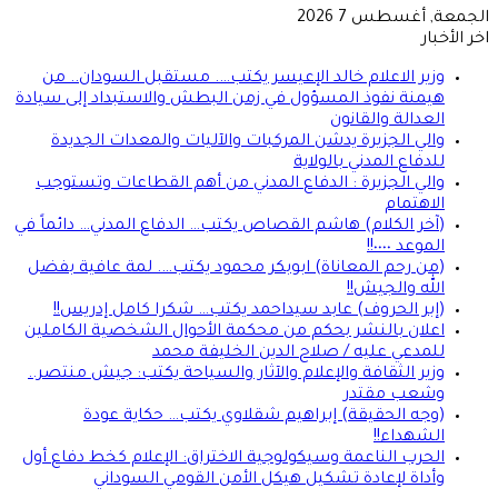
الجمعة, أغسطس 7 2026
اخر الأخبار
وزير الاعلام خالد الإعيسر يكتب…. مستقبل السودان.. من
هيمنة نفوذ المسؤول في زمن البطش والاستبداد إلى سيادة
العدالة والقانون
والي الجزيرة يدشن المركبات والآليات والمعدات الجديدة
للدفاع المدني بالولاية
والي الجزيرة : الدفاع المدني من أهم القطاعات وتستوجب
الاهتمام
(آخر الكلام) هاشم القصاص يكتب… الدفاع المدني… دائماً في
الموعد ٠٠٠٠!!
(من رحم المعاناة) ابوبكر محمود يكتب…. لمة عافية بفضل
الله والجيش!!
(إبر الحروف) عابد سيداحمد يكتب… شكرا كامل إدريس!!
اعلان بالنشر بحكم من محكمة الأحوال الشخصية الكاملين
للمدعي عليه / صلاح الدين الخليفة محمد
وزير الثقافة والإعلام والآثار والسياحة يكتب: جيش منتصر..
وشعب مقتدر
(وجه الحقيقة) إبراهيم شقلاوي يكتب… حكاية عودة
الشهداء!!
الحرب الناعمة وسيكولوجية الاختراق: الإعلام كخط دفاع أول
وأداة لإعادة تشكيل هيكل الأمن القومي السوداني