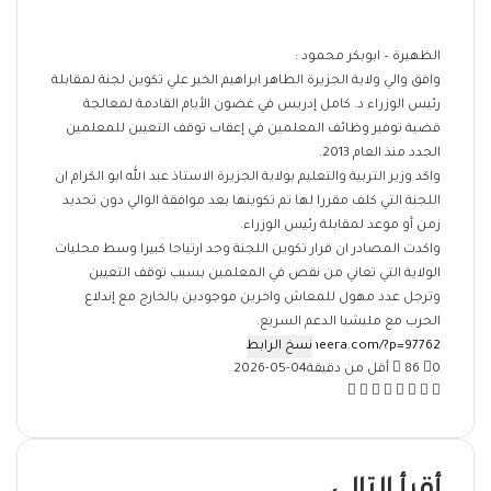
الظهيرة – ابوبكر محمود :
وافق والي ولاية الجزيرة الطاهر ابراهيم الخير علي تكوين لجنة لمقابلة
رئيس الوزراء د. كامل إدريس في غضون الأيام القادمة لمعالجة
قضية توفير وظائف المعلمين في إعقاب توقف التعيين للمعلمين
الجدد منذ العام 2013.
واكد وزير التربية والتعليم بولاية الجزيرة الاستاذ عبد الله ابو الكرام ان
اللجنة التي كلف مقررا لها تم تكوينها بعد موافقة الوالي دون تحديد
زمن أو موعد لمقابلة رئيس الوزراء.
واكدت المصادر ان قرار تكوين اللجنة وجد ارتياحا كبيرا وسط محليات
الولاية التي تعاني من نقص في المعلمين بسبب توقف التعيين
وترجل عدد مهول للمعاش واخرين موجودين بالخارج مع إندلاع
الحرب مع مليشيا الدعم السريع.
نسخ الرابط
0
86
أقل من دقيقة
2026-05-04
‫X
فيسبوك
ماسنجر
ماسنجر
واتساب
تيلقرام
طباعة
مشاركة
عبر
البريد