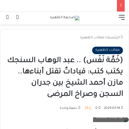
القائمة
تسجيل ا
ال
الرئيسية
|
مقالات الظهيرة
مقالات الظهيرة
(خَمَّة نَفَس) .. عبد الوهاب السنجك
يكتب كتب: قياداتٌ تقتل أبناءها..
مازن أحمد الشيخ بين جدران
السجن وصراخ المرضى
2026-03-14
0
28
دقيقة واحدة
عبد الوهاب السنجك