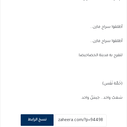
أطلقوا سراح مازن…
أطلقوا سراح مازن…
لتفرح به مدينة الحصاحيصا.
(خَمَّة نَفَس)
شعبٌ واحد… جيشٌ واحد.
نسخ الرابط