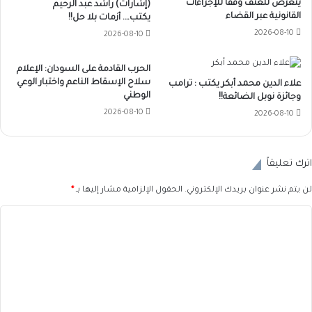
يتعرض للعنف وفقا للإجراءات
(إشارات) راشد عبد الرحيم
القانونية عبر القضاء
يكتب…. أزمات بلا حل!!
2026-08-10
2026-08-10
الحرب القادمة على السودان: الإعلام
سلاح الإسقاط الناعم واختبار الوعي
علاء الدين محمد أبكر يكتب : ترامب
الوطني
وجائزة نوبل الضائعة!!
2026-08-10
2026-08-10
اترك تعليقاً
لن يتم نشر عنوان بريدك الإلكتروني.
الحقول الإلزامية مشار إليها بـ
*
ا
ل
ت
ع
ل