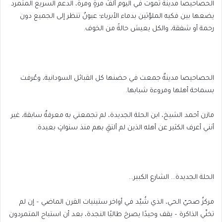
الحصاحيصا مدينةٌ تموت في اليوم ألفَ مرةٍ ومرة، الدعم السريع المتمرد
يضعها بين فكيه الملوّثين بدماء الأبرياء؛ عيونٌ تنظر إلى الجميع دون
رحمة أو شفقة، والكل يعيش حالةً من الخوف.
الحصاحيصا مدينةٌ جمعت في حضنها كل القبائل السودانية، وعُرفت
بسماحة أهلها ومروءة شبابها.
مازن أحمد الشيخ، ابن الحلة الجديدة، لم تجمعني به معرفةٌ سابقة، غير
أنني أعرف الكثير عن أهله الذين لم ألتقِ بهم منذ سنواتٍ بعيدة.
الحلة الجديدة… الشارع الكبير…
مركزُ صحيّ الحي، الذي شُيّد في أواخر ستينيات القرن الماضي – إن لم
تخنّي الذاكرة – يقف وحيدًا يصرخ طالبًا النجدة، بعد أن استباح المتمردون