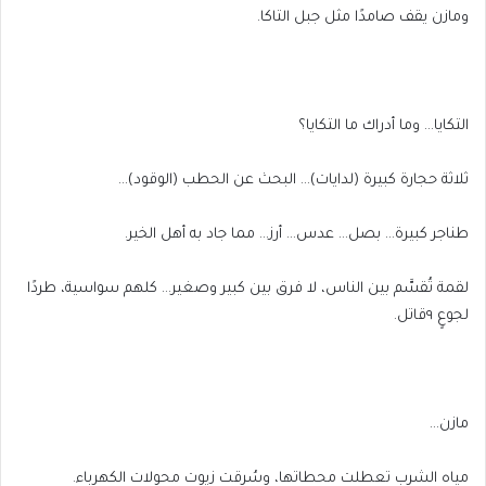
ومازن يقف صامدًا مثل جبل التاكا.
التكايا… وما أدراك ما التكايا؟
ثلاثة حجارة كبيرة (لدايات)… البحث عن الحطب (الوقود)…
طناجر كبيرة… بصل… عدس… أرز… مما جاد به أهل الخير.
لقمة تُقسَّم بين الناس، لا فرق بين كبير وصغير… كلهم سواسية، طردًا
لجوعٍ ٩قاتل.
مازن…
مياه الشرب تعطلت محطاتها، وسُرقت زيوت محولات الكهرباء.