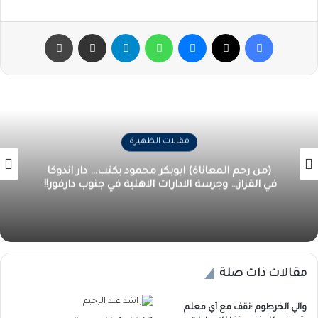
فيسبوك
‫X
ماسنجر
واتساب
تيلقرام
مشاركة عبر البريد
طباعة
مقالات الظهيرة
(من رحم المعاناة) ابوبكر محمود يكتب… دار اندوكا
في القزاز… وجرسة الادارات الاهلية في جنوب دارفور!!
مقالات ذات صلة
والي الخرطوم :نقف مع أي معلم