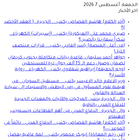
الجمعة, أغسطس 7 2026
اخر الأخبار
(آخر الكلام) هاشم القصاص يكتب…. الجزيرة…( العقد الأخضر
)!!
صبرى محمد علي (العيكورة) يكتب… (إسبيرات) الكهرباء…
شكراً سفارتنا بالصين!!
(من أعلى المنصة) ياسر الفادني يكتب…. قرارات منتصف
الليل!
جواهر أحمد سليمان: قاعدة بيانات متكاملة بجنوب كردفان
لضمان وصول دعم الـ 15 ألف جوال ذرة للمستحقين
(وجه الحقيقة) إبراهيم شقلاوي يكتب… الكهرباء… رواية
الأسرار!!
وزير الاعلام خالد الإعيسر يكتب…. مستقبل السودان.. من
هيمنة نفوذ المسؤول في زمن البطش والاستبداد إلى سيادة
العدالة والقانون
والي الجزيرة يدشن المركبات والآليات والمعدات الجديدة
للدفاع المدني بالولاية
والي الجزيرة : الدفاع المدني من أهم القطاعات وتستوجب
الاهتمام
(آخر الكلام) هاشم القصاص يكتب… الدفاع المدني… دائماً في
الموعد ٠٠٠٠!!
(من رحم المعاناة) ابوبكر محمود يكتب…. لمة عافية بفضل