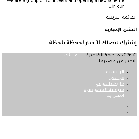
We are a group of volunteers and opening a new scheme
in our...
القائمة البريدية
النشرة الإخبارية
إشترك لتصلك الأخبار لححظة بلحظة
© 2026 صحيفة الظهيرة |
مي تك
الاخبار من مصدرها
الرئيسية
من نحن
خارطة الموقع
سياسة الخصوصية
اتصل بنا
فيسبوك
‫X
زر
الذهاب
إلى