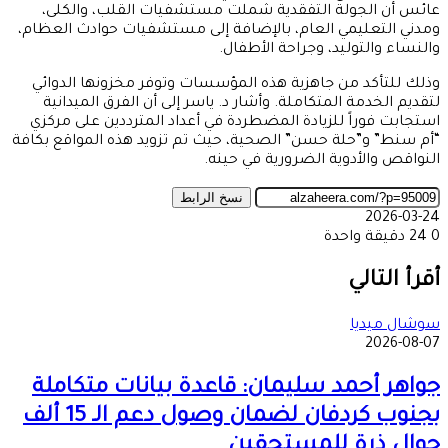
عائس أن الجولة التفقدية شملت مستشفيات القلب، والكلى،
ومدني التعليمي العام، بالإضافة إلى مستشفيات حوادث العظام،
والنساء والتوليد، وجراحة الأطفال.
وذلك للتأكد من جاهزية هذه المؤسسات وتوفر مخزونها الدوائي
لتقديم الخدمة المتكاملة. وأشار د. ياسر إلى أن الفرق الميدانية
استجابت فوراً للزيادة المضطردة في أعداد المترددين على مركزي
“أم سنط” و”حلة حسن” الصحية، حيث تم تزويد هذه المواقع بكافة
النواقص والأدوية الضرورية في حينه.
نسخ الرابط
2026-03-24
0
24
دقيقة واحدة
‫X
طباعة
تيلقرام
ماسنجر
ماسنجر
واتساب
مشاركة
فيسبوك
عبر
أقرأ التالي
البريد
سوشال ميديا
2026-08-07
جواهر أحمد سليمان: قاعدة بيانات متكاملة
بجنوب كردفان لضمان وصول دعم الـ 15 ألف
جوال ذرة للمستحقين