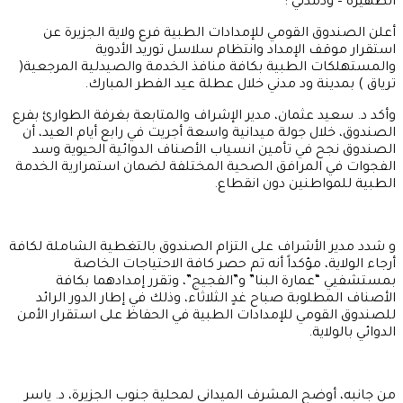
الظهيرة – ودمدني :
أعلن الصندوق القومي للإمدادات الطبية فرع ولاية الجزيرة عن
استقرار موقف الإمداد وانتظام سلاسل توريد الأدوية
والمستهلكات الطبية بكافة منافذ الخدمة والصيدلية المرجعية(
ترياق ) بمدينة ود مدني خلال عطلة عيد الفطر المبارك.
وأكد د. سعيد عثمان، مدير الإشراف والمتابعة بغرفة الطوارئ بفرع
الصندوق، خلال جولة ميدانية واسعة أجريت في رابع أيام العيد، أن
الصندوق نجح في تأمين انسياب الأصناف الدوائية الحيوية وسد
الفجوات في المرافق الصحية المختلفة لضمان استمرارية الخدمة
الطبية للمواطنين دون انقطاع.
و شدد مدير الأشراف على التزام الصندوق بالتغطية الشاملة لكافة
أرجاء الولاية، مؤكداً أنه تم حصر كافة الاحتياجات الخاصة
بمستشفيي “عمارة البنا” و”الفجيج”، وتقرر إمدادهما بكافة
الأصناف المطلوبة صباح غدٍ الثلاثاء، وذلك في إطار الدور الرائد
للصندوق القومي للإمدادات الطبية في الحفاظ على استقرار الأمن
الدوائي بالولاية.
من جانبه، أوضح المشرف الميداني لمحلية جنوب الجزيرة، د. ياسر