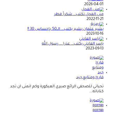
2026-04-01
منى الفحل تكتب… شكراً قطر
2022-11-21
بشير عثمان بشير يكتب… الــ50 بإحساس 30 !!
2023-10-16
ياسر الفادني يكتب… عذرا … رسول الله
2023-09-13
قارئ ومتابع جيد
تحياتي للصحفي الرائع صبري العيكورة وكم اتمنى ان تجد
كتاباته...
pornip