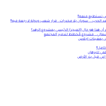
لأرض تستطيع منعه!!
 الحرب…. سودان بلا مخدرات.. قرار شعب ودولة لا رجعة فيه!!
 أن هذا هو حال (الميجر) الرئيسي بمشروع الرهد؟
 الشمالي… مشروع مُخطط لتدمير المجتمع
امل!!
مي للبرهان
اعي قبل بذر الأرض