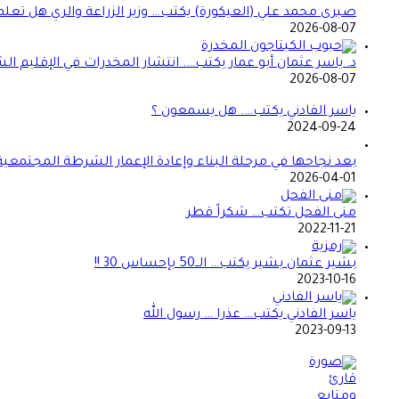
صبرى محمد علي (العيكورة) يكتب… وزير الزراعة والري هل تعلم
2026-08-07
د. ياسر عثمان أبو عمار يكتب…. انتشار المخدرات في الإقليم
2026-08-07
ياسر الفادني يكتب…. هل يسمعون ؟
2024-09-24
بعد نجاحها في مرحلة البناء وإعادة الإعمار الشرطة المجتمعي
2026-04-01
منى الفحل تكتب… شكراً قطر
2022-11-21
بشير عثمان بشير يكتب… الــ50 بإحساس 30 !!
2023-10-16
ياسر الفادني يكتب… عذرا … رسول الله
2023-09-13