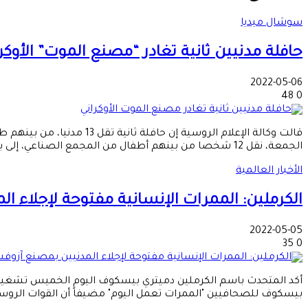
سوشال ميديا
حافلة مدنيين ثانية تغادر “مصنع الموت” الأوكر
2022-05-06
48
0
قالت وكالة الإعلام الروس
الجمعة، نقل 12 شخصا من بينهم أطفال من المجمع الصناعي، إلى بلدة بيزيمين التي تسيطر عليها القوات الروسية.
الأخبار العالمية
الكرملين: الممرات الإنسانية مفتوحة لإجلاء ا
2022-05-05
35
0
أكد المتحدث باسم الكرملين دميتري بيسكوف اليوم الخميس تشغيل ا
بيسكوف للصحافيين "الممرات تعمل اليوم" مضيفاً أن القوات الروس