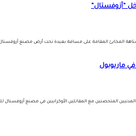
خل “آزوفستال”
متاهة المخابئ المقامة على مسافة بعيدة تحت أرض مصنع آزوفستال
في ماريوبول
ء المدنيين المتحصنين مع المقاتلين الأوكرانيين في مصنع آزوفستال لل