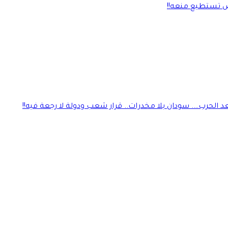
لأرض تستطيع منعه!!
 الحرب…. سودان بلا مخدرات.. قرار شعب ودولة لا رجعة فيه!!