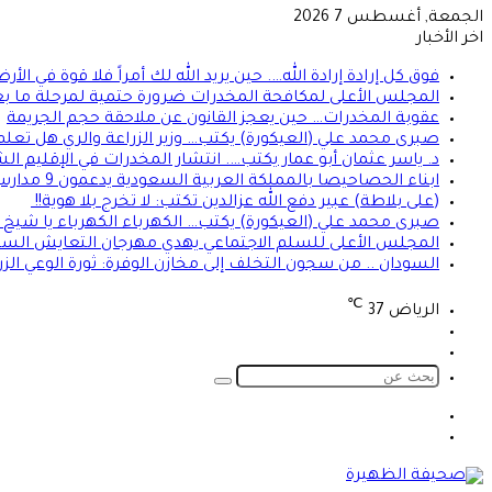
الجمعة, أغسطس 7 2026
اخر الأخبار
فوق كل إرادة إرادة الله…. حين يريد الله لك أمراً فلا قوة في ا
المجلس الأعلى لمكافحة المخدرات ضرورة حتمية لمرحلة ما بعد
عقوبة المخدرات… حين يعجز القانون عن ملاحقة حجم الجريمة
صبرى محمد علي (العيكورة) يكتب… وزير الزراعة والري هل تعلم
د. ياسر عثمان أبو عمار يكتب…. انتشار المخدرات في الإقليم
ابناء الحصاحيصا بالمملكة العربية السعودية يدعمون 9 مدارس بمعينات اجلاس
(على بلاطة) عبير دفع الله عزالدين تكتب: لا تخرج بلا هوية!!
صبرى محمد علي (العيكورة) يكتب… الكهرباء الكهرباء يا شيخ ك
المجلس الأعلى للسلم الاجتماعي يهدي مهرجان التعايش السل
السودان .. من سجون التخلف إلى مخازن الوفرة: ثورة الوعي الزر
℃
الرياض
37
تسجيل
الوضع
الدخول
المظلم
بحث
عن
الوضع
تسجيل
المظلم
الدخول