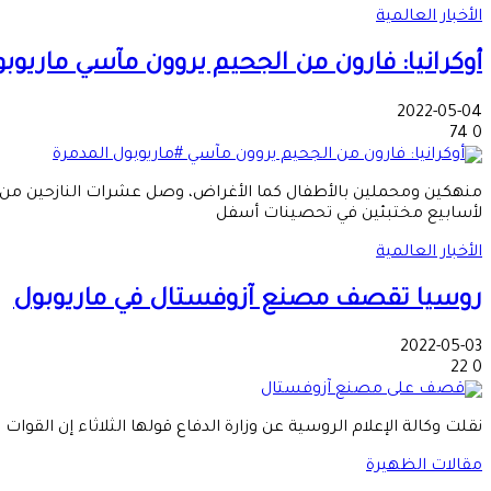
الأخبار العالمية
أوكرانيا: فارون من الجحيم يروون مآسي ماريوب
2022-05-04
74
0
منهكين ومحملين بالأطفال كما الأغراض، وصل عشرات النازحين من مدينة
لأسابيع مختبئين في تحصينات أسفل
الأخبار العالمية
روسيا تقصف مصنع آزوفستال في ماريوبول
2022-05-03
22
0
نقلت وكالة الإعلام الروسية‭ ‬عن وزارة الدفاع قولها الثلاثاء إن القوات الروسية بدأت قصف مصنع آزوفستال للصلب في مدينة ماريوبول الساحلية بجنوب أوكرانيا بعد أن استغل جنود أوكرانيون
مقالات الظهيرة