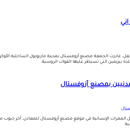
اني
ية إن حافلة ثانية تقل 13 مدنيا، من بينهم طفل، غادرت الجمعة مصنع آزوفستال بمدينة ماريو
لمدنيين بمصنع آزوفستال
لممرات الإنسانية في موقع مصنع آزوفستال للمعادن، آخر جيوب مقاو
ية