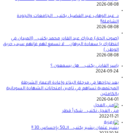
2026-08-08
د. عبد الوهاب عبد الفضيل يكتب… الجامعات والجودة
الشاملة!!
2026-08-08
(صوت الحق) مبارك عبد القادر محمد يكتب… (الميدان في
انتظارك يا سعادة البرهان…. لا تسمع لهم فإنهم سبب حريق
الوطن )
2026-08-08
ياسر الفادني يكتب…. هل يسمعون ؟
2024-09-24
بعد نجاحها في مرحلة البناء وإعادة الإعمار الشرطة
المجتمعية تساهم في تامين امتحانات الشهادة السودانية
بالكاملين
2026-04-01
منى الفحل تكتب… شكراً قطر
2022-11-21
بشير عثمان بشير يكتب… الــ50 بإحساس 30 !!