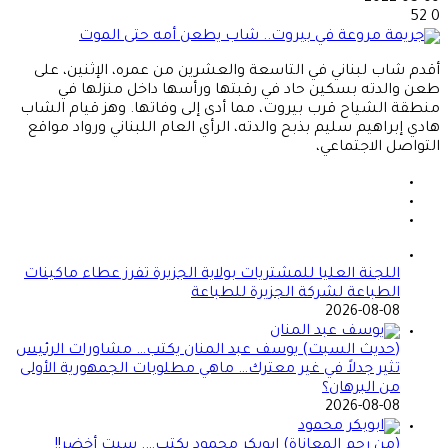
52
0
أقدم شاب لبناني في التاسعة والعشرين من عمره، الإثنين، على
طعن والدته بسكين حاد في رقبتها ورأسها داخل منزلها في
منطقة الشياح قرب بيروت، مما أدى إلى وفاتها. وهز قيام الشاب
هادي إبراهيم سليم بذبح والدته، الرأي العام اللبناني ورواد مواقع
التواصل الاجتماعي،
اللجنة العليا للمشتريات بولاية الجزيرة تفرز عطاء ماكينات
الطباعة لشركة الجزيرة للطباعة
2026-08-08
(حديث السبت) يوسف عبد المنان يكتب… مشاورات الرئيس
تثير جدلاً في غير معترك… ماهي مطلوبات الجمهورية الأولى
من البرهان؟
2026-08-08
(من رحم المعاناة) ابوبكر محمود يكتب…. سبت أخضر!!