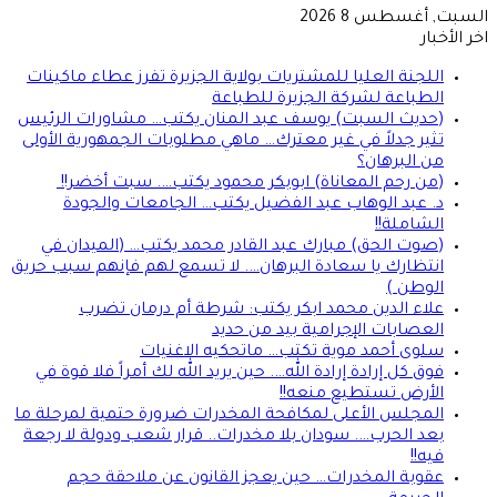
السبت, أغسطس 8 2026
اخر الأخبار
اللجنة العليا للمشتريات بولاية الجزيرة تفرز عطاء ماكينات
الطباعة لشركة الجزيرة للطباعة
(حديث السبت) يوسف عبد المنان يكتب… مشاورات الرئيس
تثير جدلاً في غير معترك… ماهي مطلوبات الجمهورية الأولى
من البرهان؟
(من رحم المعاناة) ابوبكر محمود يكتب…. سبت أخضر!!
د. عبد الوهاب عبد الفضيل يكتب… الجامعات والجودة
الشاملة!!
(صوت الحق) مبارك عبد القادر محمد يكتب… (الميدان في
انتظارك يا سعادة البرهان…. لا تسمع لهم فإنهم سبب حريق
الوطن )
علاء الدين محمد ابكر يكتب: شرطة أم درمان تضرب
العصابات الإجرامية بيد من حديد
سلوى أحمد موية تكتب… ماتحكيه الاغنيات
فوق كل إرادة إرادة الله…. حين يريد الله لك أمراً فلا قوة في
الأرض تستطيع منعه!!
المجلس الأعلى لمكافحة المخدرات ضرورة حتمية لمرحلة ما
بعد الحرب…. سودان بلا مخدرات.. قرار شعب ودولة لا رجعة
فيه!!
عقوبة المخدرات… حين يعجز القانون عن ملاحقة حجم