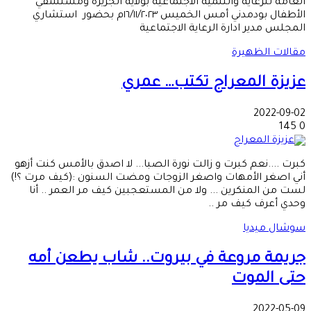
العامة للرعاية والتنمية الاجتماعية بولاية الجزيرة ومستشفي
الأطفال بودمدني أمس الخميس ١٦/١١/٢٠٢٣م بحضور استشاري
المجلس مدير ادارة الرعاية الاجتماعية
مقالات الظهيرة
عزيزة المعراج تكتب… عمري
2022-09-02
145
0
كبرت ....نعم كبرت و زالت نورة الصبا... لا اصدق بالأمس كنت أزهو
أني اصغر الأمهات واصغر الزوجات ومضت السنون :(كيف مرت ؟!)
لست من المنكرين ... ولا من المستعجبين كيف مر العمر .. أنا
وحدي أعرف كيف مر ..
سوشال ميديا
جريمة مروعة في بيروت.. شاب يطعن أمه
حتى الموت
2022-05-09