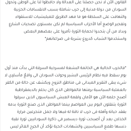
القانون الآن لا نحن حصلنا على العدالة ولا حافظوا لنا على الوطن وتحول
السودان من دولة مدنية إلى حرب شاملة بسبب الانقسامات الحزبية
والتهافت على السلطة هو ما مهد الطريق للميليشيات للاستقواء
وتفجير الوضع أما الأحزاب السياسية لم تكن بمستوى تضحيات الشارع
وبدلا من أن يتحدوا لحماية الثورة تآمروا على بعضهم البعض
واستخدموا الشباب كدروع بشرية فى صراعاتهم*
*فالحرب الحالية هي الخاتمة البشعة لمسرحية السرقة التي بدأت منذ أول
يوم سقط فيه نظام الرئيس البشير وحولت السودان الى واقعٌ مأساوى لا
شيء يبقى التقرير الميدانى فى مناطق النزوح ويكشف عن حالة من الكفر
بالعملية السياسية برمتها فالمواطن الذي كان يحلم بالديمقراطية
أصبح حلمه الآن هو الأمان ولقمة العيش السياسيون الذين سرقوا
الثورة يتنقلون اليوم بين العواصم بينما المواطن الذى صنع الثورة بدمه
يفقد حياته وأهله فى حرب لا ناقة له فيها ولا جمل متجرعين مرارة
الخذلان بعد أن أصبحت ثورة ديسمبر في ذاكرة السودانيين ثورة نقية
دنسها طمع السياسيين والشهادات الحية تؤكد أن الجرح الغائر ليس