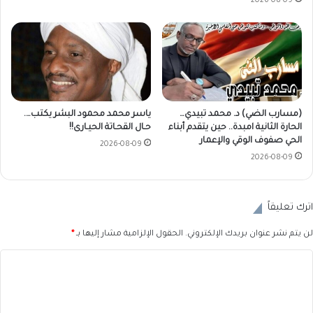
2026-08-09
(مسارب الضي) د. محمد تبيدي…
ياسر محمد محمود البشر يكتب….
الحارة الثانية امبدة.. حين يتقدم أبناء
حـال القحـاتة الحيـارى!!
الحي صفوف الوقي والإعمار
2026-08-09
2026-08-09
اترك تعليقاً
لن يتم نشر عنوان بريدك الإلكتروني.
الحقول الإلزامية مشار إليها بـ
*
ا
ل
ت