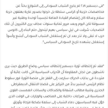
*فى ديسمبر ٢٠١٨ لم يخرج الشباب السودانى إلى الشوارع بحثاً عن
محاصصات حزبية أو كراسى سلطة بل خرجوا بصدور عارية يهتفون حرية
سلام وعدالة كان إعتصام القيادة العامة تجسيداً لوحدة وطنية غير
مسبوقة لكن اليوم وبعد مرور ثمانية سنوات عجاف يرى الكثيرون أن تلك
التضحيات سُرقت في ليلٍ سياسى بهيم ليتحول حلم البناء إلى كابوس
حرب لا تبقى ولا تذر بعد ان تم إستغلال الشباب السودانى أبشع وأسوأ
إستغلال يشهده تاريخ السودانى السياسى*.
*فقد تم إختطاف ثورة ديسمبر إختطاف سياسي وضاع الطريق حيث يرى
ناشطون من لجان المقاومة أن الأحزاب السياسية التي كانت غائبة أو
مترددة في بدايات الحراك سارعت إلى القفز على منصة الثورة فور سقوط
نظام الرئيس البشير بدلاً من التركيز على قضايا الانتقال الديمقراطى
الجذرى وتلبية مطالب الشفاتة والكنداكات والسانات انغمست القوى
السياسية فى صراعات داخلية على المناصب والوزارات فى الوقت الذى
حوّل فيه السياسيون دماء الشباب إلى سلعة بضاعة مزجاة وأوراق