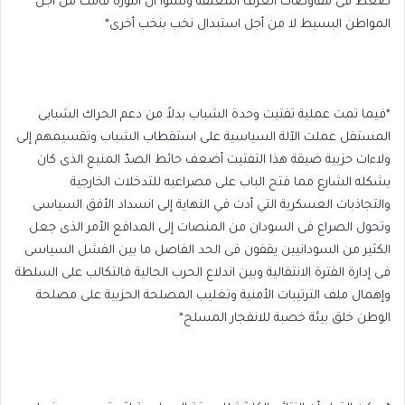
ضغط فى مفاوضات الغرف المغلقة ونسوا أن الثورة قامت من أجل
المواطن البسيط لا من أجل استبدال نخب بنخب أخرى*
*فيما تمت عملية تفتيت وحدة الشباب بدلاً من دعم الحراك الشبابى
المستقل عملت الآلة السياسية على استقطاب الشباب وتقسيمهم إلى
ولاءات حزبية ضيقة هذا التفتيت أضعف حائط الصدّ المنيع الذى كان
يشكله الشارع مما فتح الباب على مصراعيه للتدخلات الخارجية
والتجاذبات العسكرية التي أدت في النهاية إلى انسداد الأفق السياسى
وتحول الصراع فى السودان من المنصات إلى المدافع الأمر الذى جعل
الكثير من السودانيين يقفون فى الحد الفاصل ما بين الفشل السياسى
فى إدارة الفترة الانتقالية وبين اندلاع الحرب الحالية فالتكالب على السلطة
وإهمال ملف الترتيبات الأمنية وتغليب المصلحة الحزبية على مصلحة
الوطن خلق بيئة خصبة للانفجار المسلح*