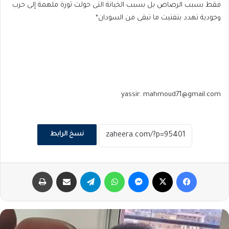
فقط بسبب الرصاص بل بسبب الخيانة التى حولت ثورة ملهمة إلى حرب
وجودية تهدد بتفتيت ما تبقى من السودان*
yassir. mahmoud71@gmail.com
نسخ الرابط
فيسبوك
‫X
ماسنجر
واتساب
تيلقرام
مشاركة عبر البريد
طباعة