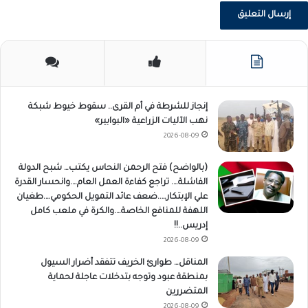
إنجاز للشرطة في أم القرى.. سقوط خيوط شبكة
نهب الآليات الزراعية «البوابير»
2026-08-09
(بالواضح) فتح الرحمن النحاس يكتب… شبح الدولة
الفاشلة…. تراجع كفاءة العمل العام….وانحسار القدرة
علي الإبتكار…..ضعف عائد التمويل الحكومي….طغيان
اللهفة للمنافع الخاصة….والكرة في ملعب كامل
إدريس..!!
2026-08-09
المناقل… طوارئ الخريف تتفقد أضرار السيول
بمنطقة عبود وتوجه بتدخلات عاجلة لحماية
المتضررين
2026-08-09