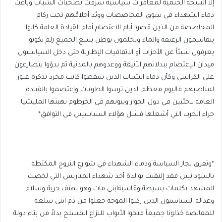
إلا النتيجة الحتمية لمغامرات سياسية سرقت تضحيات الشباب وباعت
دماء الشهداء في سوق المحاصصات ووئد أحلامٌهم تحت ركام
المحاصصة من الذين قضوا أيام الاعتصام أمام القيادة العامة كانوا
يتقاسمون الرغيفة والماء ويحلمون بوطن يسع الجميع زلم يكونوا
يعرفون شيئاً عن الأحزاب أو الاتفاقيات الإطارية حتى دخل السياسيون
ميدان الإعتصام ببدلاتهم الأنيقة ووعدوهم بالمدنية ثم بدؤوا يتصارعون
على الكراسى وكأن دماء الشباب الذين سقطوا كانت مجرد تذكرة عبور
لمناصبهم فاليوم معظم الذين ترسوا الطرقات وإعتصموا بالقيادة
العامة لاجئيين في دول الجوار وبيوتهم فى الخرطوم نهبتها المليشيا
جراء الحرب التي أشعلها فشل هؤلاء السياسيين فى التوافق*
*وتفرق تجار السياسة ودماء الشهداء في شوارع النزوح المكتظة
بالسودانيين فقد إلتقيت بوالدة أحد شهداء المتاريس التي لخصت
المشهد بكلمات بسيطة وقاسيةابنى مات وهو يهتف حرية وسلام
وعدالة السياسيون الذين ركبوا الموجة جعلوا من دم ابنى سلعة
للمقايضة خذلونا جميعاً فتحوا الأبواب للنزاع المسلح بدلاً من بناء دولة