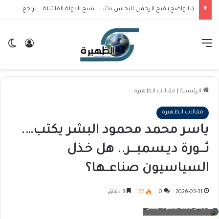
القائمة
تسجيل ا
ال
الرئيسية
|
مقالات الظهيرة
مقالات الظهيرة
ياسر محمد محمود البشر يكتب….
ثـــورة ديـسمبـــر.. هل خـذل
السياسيون صناعــها؟
2026-03-31
0
22
3 دقائق
ياسر محمد محمود البشر