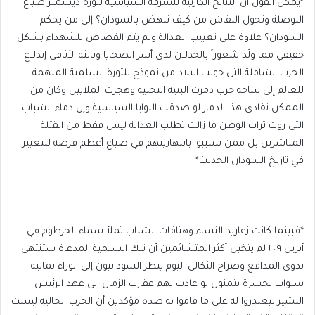
*يمكن القول أن النتائج الكارثية للسرقة السياسية لثورة ديسمبر ضياع
البوصلة وتحول النقاش من كيف ننهض بالسودان؟ إلى من يحكم
السودان؟ علاوة على تغييب العدالة ولم يتم القصاص للشهداء بشكل
حقيقي مما ولّد شعوراً بالخذلان لدى أسر الضحايا وثالثة الأثافى إندلاع
الحرب الشاملة التى حولت البلاد من نموذج للثورة السلمية الملهمة
للعالم إلى ساحة حرب دمرت البنية التحتية وهجرت الملايين وكان من
الممكن تفادى هذا الدمار لو صدقت النوايا السياسية وإن دماء الشباب
التي روت تراب الوطن ما زالت تطلب العدالة ليس فقط من القتلة
المباشرين بل ممن تسببوا بانتهازيتهم في ضياع أعظم فرصة للتغيير
في تاريخ السودان الحديث*
*فبينما كانت زغاريد النساء وهتافات الشباب تملأ سماء الخرطوم في
أبريل ٢٠١٩ لم يتخيل أكثر المتشائمين أن تلك السلمية المدعاة ستنتهى
بدوى المدافع وصراخ الثكالى اليوم ينظر السودانيون إلى الوراء ثمانية
سنوات بحسرة يتمنون لو عادت بهم عقارب الزمان الى عهد الرئيس
البشير ليعتذروا له على ما قاموا به ضده مؤكدين أن الحرب الحالية ليست