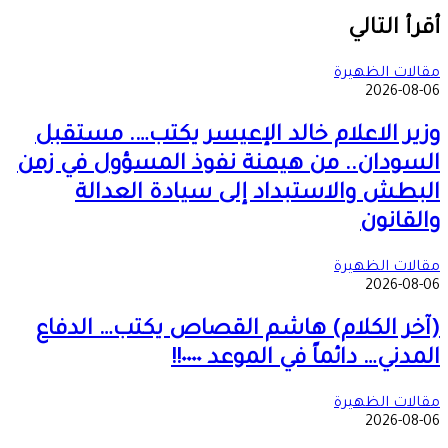
‫X
طباعة
تيلقرام
ماسنجر
ماسنجر
واتساب
مشاركة
فيسبوك
عبر
أقرأ التالي
البريد
مقالات الظهيرة
2026-08-06
وزير الاعلام خالد الإعيسر يكتب…. مستقبل
السودان.. من هيمنة نفوذ المسؤول في زمن
البطش والاستبداد إلى سيادة العدالة
والقانون
مقالات الظهيرة
2026-08-06
(آخر الكلام) هاشم القصاص يكتب… الدفاع
المدني… دائماً في الموعد ٠٠٠٠!!
مقالات الظهيرة
2026-08-06