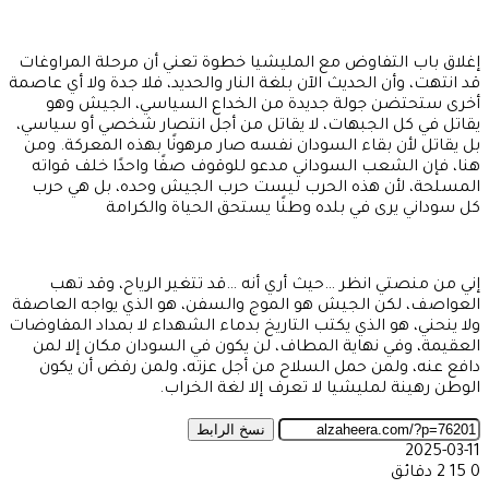
إغلاق باب التفاوض مع المليشيا خطوة تعني أن مرحلة المراوغات
قد انتهت، وأن الحديث الآن بلغة النار والحديد، فلا جدة ولا أي عاصمة
أخرى ستحتضن جولة جديدة من الخداع السياسي، الجيش وهو
يقاتل في كل الجبهات، لا يقاتل من أجل انتصار شخصي أو سياسي،
بل يقاتل لأن بقاء السودان نفسه صار مرهونًا بهذه المعركة. ومن
هنا، فإن الشعب السوداني مدعو للوقوف صفًا واحدًا خلف قواته
المسلحة، لأن هذه الحرب ليست حرب الجيش وحده، بل هي حرب
كل سوداني يرى في بلده وطنًا يستحق الحياة والكرامة
إني من منصتي انظر …حيث أري أنه …قد تتغير الرياح، وقد تهب
العواصف، لكن الجيش هو الموج والسفن، هو الذي يواجه العاصفة
ولا ينحني، هو الذي يكتب التاريخ بدماء الشهداء لا بمداد المفاوضات
العقيمة، وفي نهاية المطاف، لن يكون في السودان مكان إلا لمن
دافع عنه، ولمن حمل السلاح من أجل عزته، ولمن رفض أن يكون
الوطن رهينة لمليشيا لا تعرف إلا لغة الخراب.
نسخ الرابط
2025-03-11
0
15
2 دقائق