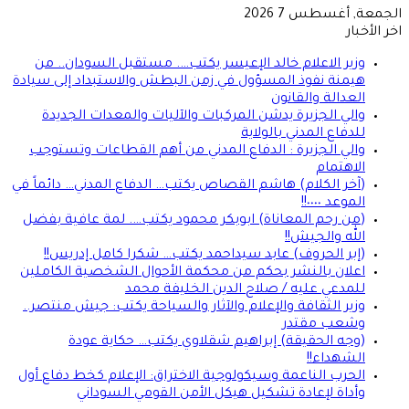
الجمعة, أغسطس 7 2026
اخر الأخبار
وزير الاعلام خالد الإعيسر يكتب…. مستقبل السودان.. من
هيمنة نفوذ المسؤول في زمن البطش والاستبداد إلى سيادة
العدالة والقانون
والي الجزيرة يدشن المركبات والآليات والمعدات الجديدة
للدفاع المدني بالولاية
والي الجزيرة : الدفاع المدني من أهم القطاعات وتستوجب
الاهتمام
(آخر الكلام) هاشم القصاص يكتب… الدفاع المدني… دائماً في
الموعد ٠٠٠٠!!
(من رحم المعاناة) ابوبكر محمود يكتب…. لمة عافية بفضل
الله والجيش!!
(إبر الحروف) عابد سيداحمد يكتب… شكرا كامل إدريس!!
اعلان بالنشر بحكم من محكمة الأحوال الشخصية الكاملين
للمدعي عليه / صلاح الدين الخليفة محمد
وزير الثقافة والإعلام والآثار والسياحة يكتب: جيش منتصر..
وشعب مقتدر
(وجه الحقيقة) إبراهيم شقلاوي يكتب… حكاية عودة
الشهداء!!
الحرب الناعمة وسيكولوجية الاختراق: الإعلام كخط دفاع أول
وأداة لإعادة تشكيل هيكل الأمن القومي السوداني