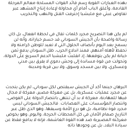
بهذه العبارات القوية رسم قائد القوات المسلحة معالم المرحلة
القادمة، وأغلق الباب أمام أي محاولة لإعادة إنتاج المشهد عبر
تفاوض عبثي مع مليشيا إحترفت القتل والنهب والتخريب
لم يكن هذا التصريح مجرد كلمات تقال في لحظة انفعال، بل كان
رسالة واضحة بأن الجيش السوداني قد حسم خياراته، وأنه لن
يسمح بعد اليوم بأنصاف الحلول التي لا تعيد للوطن كرامته ولا
تحفظ لأهله أمنهم، فمنذ اندلاع الحرب، ظل السودان يدفع ثمن
خيانة لم يكن يتوقعها، إذ انقلبت مليشيا الدعم السريع على الدولة،
وتحولت من قوة مساندة إلى وحش دموي لا يفرق بين مدني
وعسكري، ولا بين مسجد وسوق، ولا بين قرية ومدينة
البرهان حينما أكد أن الجيش سيقتص لكل سوداني، لم يكن يتحدث
عن مجرد عمليات عسكرية، بل عن معركة مصير، معركة لا مجال
فيها للمهادنة، معركة لا بد أن تنتهي بانتصار الدولة على الفوضى،
وانتصار المؤسسات على العصابات. فالجيش السوداني ليس
مجرد قوة نظامية، بل هو درع الأمة وسيفها، وهو الذي ظل عبر
التاريخ صمام الأمان في كل المحطات الحرجة، واليوم، وهو يخوض
معركته المصيرية ضد هذه القوة الغاشمة، فإنه لا يدافع فقط عن
سيادة البلاد، بل عن وجودها ذاته