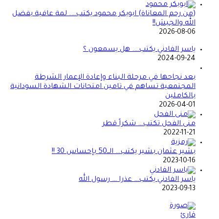
(من رحم المعاناة) ابوبكر محمود يكتب…. لمة عافية بفضل
الله والجيش!!
2026-08-06
ياسر الفادني يكتب…. هل يسمعون ؟
2024-09-24
بعد نجاحها في مرحلة البناء وإعادة الإعمار الشرطة
المجتمعية تساهم في تامين امتحانات الشهادة السودانية
بالكاملين
2026-04-01
منى الفحل تكتب… شكراً قطر
2022-11-21
بشير عثمان بشير يكتب… الــ50 بإحساس 30 !!
2023-10-16
ياسر الفادني يكتب… عذرا … رسول الله
2023-09-13