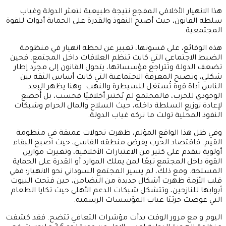
هذا الانهيار الأخلاقي المفجع نتيجة طبيعية لتعثر الدولة وغياب
سلطة القانون، حيث أصبح النفوذ والقدرة على الحماية أدوات للقوة
المجتمعية.
هذه الوقائع، على قسوتها، تعبير عن لحظة انهيار في منظومة
الضبط الاجتماعي التي كانت تنظم العلاقات داخل المجتمع. فحين
تضعف الدولة وتتراجع مؤسساتها، يتحول القانون إلى مجرد إطار
شكلي، وتصبح المعرفة الاجتماعية التي كانت أساس الثقة بين
الناس أداة قوة تُستغل للسيطرة والنهب. وهنا يظهر البعد
الوجودي للحرب، فالمجتمع لم يُختبر أخلاقيًا فحسب، بل أُخضع
لإعادة توزيع السلطة داخله، حيث السلاح والمال الحرام وشبكات
النفوذ المحلية تولت ما تركه غياب الدولة.
وفي ظل هذا الواقع المؤلم، ظهرت تحولات عميقة في منظومة
القيم. فاقتصاد الحرب يفرض منطقه القاسي، حيث أصبح البقاء
أولوية تتقدم على كثير من الاعتبارات الأخلاقية، وتغيرت موازين
القوة داخل المجتمع تبعًا لمن يملك الموارد أو القدرة على الحماية
المسلحة. ومع ذلك، لم يسير المجتمع السوداني نحو الانهيار؛ ففي
قلب الأزمة ظهرت أشكال جديدة من التضامن، حين فتحت البيوت
أبوابها للنازحين، وتتشكل شبكات الدعم الأهلي حيث تكايا الطعام
التي عوضت جزئيًا غياب المؤسسات الرسمية.
اليوم و مع مرور الوقت بدأت مؤشرات التعافي تتضح. فقد كشفت