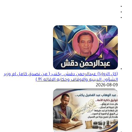
(كل الزوايا) عبدالرحمن دقش يكتب ( من نصدق كامل ام وزير
الشؤون الدينيه والاوقاف وحكايه الاقاله ؟!! )
2026-08-09