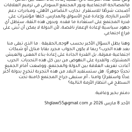
وفي قلب هذه المرحلة تأتي أهمية إعادة بناء الثقة بين الناس .
فالمصالحة الاجتماعية ودور المجتمع السوداني في ترميم العلاقات
أصبحت شرطًا للاستقرار. تجارب التضامن الأهلي، ومبادرات دعم
الأسر النازحة، وإعادة فتح الأسواق والمدارس، كلها مؤشرات على
قدرة المجتمع على استعادة ما فقده. وبدون هذه الثقة، ستظل أي
جهود سياسية لإعادة الإعمار ناقصة، لأن الدولة لا يمكن أن تُبنى على
فراغ اجتماعي.
وهنا يظل السؤال الأكبر بحسب #وجه_الحقيقة : ما الذي تبقى منا
بعد هذه الحرب؟ ربما لا يكون الجواب مجرد بقايا منازل أو شبكات
اجتماعية ممزقة، بل القدرة الجادة على إعادة بناء المعنى والعيش
المشترك، والقدرة على النهوض من بين كل هذه التحديات. الحرب
أعادت تعريف العلاقة بين الدولة والمجتمع، ووضعت أمام الجميع
تحديًا جوهريًا: هل ستستفيد البلاد من هذه التجربة لتخرج بدولة أكثر
عدلًا واستقرارًا وامنا ، أم ستبقى جراح المجتمع كامنة تحت
السطح في انتظار الأزمة التالية؟
دمتم بخير وعافية.
الأحد 8 مارس 2026 م Shglawi55@gmail.com