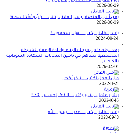
بوزير مالية حكومة تأسيس(كارلو جون)
2026-08-09
(من أعلى المنصة) ياسر الفادني يكتب…. جَنَّ وفَقَدَ المحنة!
2026-08-09
ياسر الفادني يكتب…. هل يسمعون ؟
2024-09-24
بعد نجاحها في مرحلة البناء وإعادة الإعمار الشرطة
المجتمعية تساهم في تامين امتحانات الشهادة السودانية
بالكاملين
2026-04-01
منى الفحل تكتب… شكراً قطر
2022-11-21
بشير عثمان بشير يكتب… الــ50 بإحساس 30 !!
2023-10-16
ياسر الفادني يكتب… عذرا … رسول الله
2023-09-13