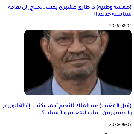
(همسة وطنية) د. طارق عشيري يكتب…نحتاج إلى ثقافة
سياسية جديدة!!
2026-08-09
(قبل المغيب) عبدالملك النعيم أحمد يكتب..إقالة الوزراء
والدستوريين..غياب المعايير والأسباب؟
2026-08-09