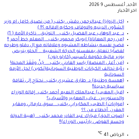
الأحد, أغسطس 9 2026
اخر الأخبار
(كل الزوايا) عبدالرحمن دقش يكتب ( من نصدق كامل ام وزير
الشؤون الدينيه والاوقاف وحكايه الاقاله ؟!! )
د. عبد الوهاب عبد الفضيل يكتب… التوثيق… ذاكرة الأمة ( 1)
(من رحم المعاناة) ابوبكر محمود يكتب… المعلم خط أحمر !!
فضح نفسه بنشاطه المشبوه وعلاقاته مع ال دقلو وطرحه
لقضايا تتعلق بمنفستو الحركة الشعبية … الحلو يتربص
بوزير مالية حكومة تأسيس(كارلو جون)
(من أعلى المنصة) ياسر الفادني يكتب…. جَنَّ وفَقَدَ المحنة!
رؤية تحالف الكيانات الوطنية السودانية(تكوين) لحل الأزمة
السودانية
(همسة وطنية) د. طارق عشيري يكتب…نحتاج إلى ثقافة
سياسية جديدة!!
(قبل المغيب) عبدالملك النعيم أحمد يكتب..إقالة الوزراء
والدستوريين..غياب المعايير والأسباب؟
(موازنات) الطيب المكابرابي يكتب….سوق دارمالي ومقابر
المقرن..أخطاء من ؟؟
(صوت الحق) مبارك عبد القادر محمد يكتب… (هيبة الدولة
وحسم الفوضى يارئيس الوزراء)!!
℃
الرياض
41