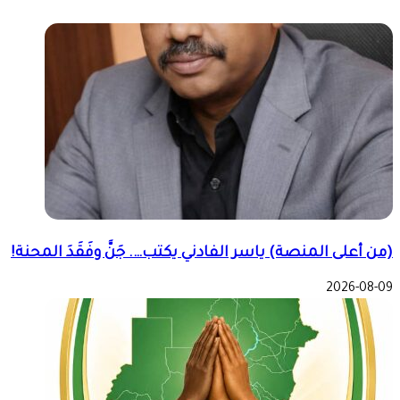
(من أعلى المنصة) ياسر الفادني يكتب…. جَنَّ وفَقَدَ المحنة!
2026-08-09