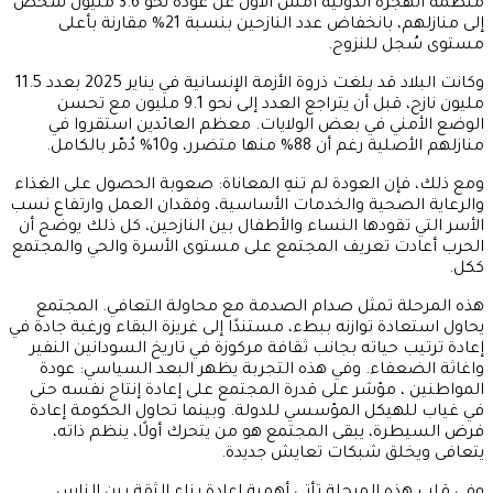
منظمة الهجرة الدولية امس الاول عن عودة نحو 3.6 مليون شخص
إلى منازلهم، بانخفاض عدد النازحين بنسبة 21% مقارنة بأعلى
مستوى سُجل للنزوح.
وكانت البلاد قد بلغت ذروة الأزمة الإنسانية في يناير 2025 بعدد 11.5
مليون نازح، قبل أن يتراجع العدد إلى نحو 9.1 مليون مع تحسن
الوضع الأمني في بعض الولايات. معظم العائدين استقروا في
منازلهم الأصلية رغم أن 88% منها متضرر، و10% دُمّر بالكامل.
ومع ذلك، فإن العودة لم تنهِ المعاناة: صعوبة الحصول على الغذاء
والرعاية الصحية والخدمات الأساسية، وفقدان العمل وارتفاع نسب
الأسر التي تقودها النساء والأطفال بين النازحين، كل ذلك يوضح أن
الحرب أعادت تعريف المجتمع على مستوى الأسرة والحي والمجتمع
ككل.
هذه المرحلة تمثل صدام الصدمة مع محاولة التعافي. المجتمع
يحاول استعادة توازنه ببطء، مستندًا إلى غريزة البقاء ورغبة جادة في
إعادة ترتيب حياته بجانب ثقافة مركوزة في تاريخ السودانين النفير
واغاثة الضعفاء. وفي هذه التجربة يظهر البعد السياسي: عودة
المواطنين ، مؤشر على قدرة المجتمع على إعادة إنتاج نفسه حتى
في غياب للهيكل المؤسسي للدولة. وبينما تحاول الحكومة إعادة
فرض السيطرة، يبقى المجتمع هو من يتحرك أولًا، ينظم ذاته،
يتعافى ويخلق شبكات تعايش جديدة.