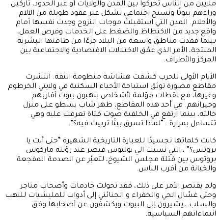
ملايين من الناس تحركوا بين المدن والولايات أو عبر الحدود، تاركين
وراءهم بيوتًا ونسيج اجتماعيٍ تشكل عبر عقود طويلة من الآلام
والأحلام. المدن التي استقبلت موجات النزوح وجدت نفسها أمام
واقع جديد من الاكتظاظ والضغط على الخدمات وفرص العمل،
بينما فقدت مناطق واسعة من البلاد جزءًا من طاقتها البشرية
المنتجة، الأمر الذي عمّق الاختلالات الاقتصادية والاجتماعية بين
المركز والأطراف.
الأيام الأولى للحرب كشفت هشاشة منظومة الثقة. انتشرت
مقاطع مصورة توثق استباحة الأحياء السكنية في ولايتي الخرطوم
وغيرها، مع لقطات مؤلمة لأشخاص ينهبون بيوت أقاربهم
وجيرانهم. في أحد هذه المقاطع، ظهر شاب يسطو على منزل
خالته، بينما ارتفع في الخلفية صوت فتاة تعرفت عليه وهي
تتساءل بمرارة : “لماذا تسرق بيتًا تربيت فيه؟”.
كانت كلماتها تجسيدًا للعبارة التاريخية الشهيرة “حتى أنت يا
بروتس؟” ، التي نسبت الي يوليوس قيصر عند رؤيته ماركوس
بروتوس بين قتلة مجلس الشيوخ، لتعبّر عن الصدمة المفجعة
والخيانة من أقرب الناس.
ولم يقتصر الأمر على ذلك، فقد تحولت خادمات وأصحاب متاجر
وحتى غسّال الحي والخفراء و الجنائني إلى أدوات للمليشيات للنهب
والسلب ، يشيرون إلى البيوت ويكشفون عن أصحابها وفق
انتماءاتهم السياسية.