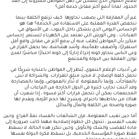
يصبح السؤال الذي يتشكل في ذهن المواطن مشروعًا إلى أبعد
الحدود: لماذا أدفع أكثر مقابل خدمة أقل؟
غير أن المفارقة التي يصعب تجاوزها: كيف ترتفع الكلفة بينما
تنخفض القدرة الفعلية على الاستفادة من الخدمة؟ هذا هو
الإحساس اليومي الذي يتشكل داخل البيوت، في الأسواق في
العيادات ، وفي الورش التي تعتمد على الكهرباء لتستمر. إحساس
متكرر بأن المواطن يُطلب منه أن يدفع أكثر في مقابل واقع أقل
استقرارًا، وأضعف طمأنينة، وأشد هشاشة، بما يجعل القرار في
وعي الناس يتجاوز كونه إجراءً إداريًا إلى كونه اختبارًا مباشرًا لمدى
توازن العلاقة بين الدولة والمجتمع.
في أدبيات الإعلام التنموي، يُنظر إلى المواطن باعتباره شريكًا في
تحمل كلفة الإصلاح، لا مجرد متلقٍ للقرارات. والشراكة لا تُبنى
بالمفاجآت، وإنما بالمعلومة. لا تُدار بالغموض، وإنما بالمصارحة.
وقد أثبتت تجارب كثيرة في الدول الخارجة من النزاعات أن
المجتمعات يمكن أن تتحمل قرارات أكثر قسوة ، إذا شعرت أن
هناك من يخاطبها باحترام، ويشرح لها حجم الأزمة، ويقدم لها
صورة واضحة عن الكلفة والمآل والبدائل.
أما حين تغيب المعلومة، فإن الشائعات بالفساد تملأ الفراغ. وحين
يغيب التفسير ، تتحول كل خطوة إصلاحية مهما كانت ضرورية إلى
مادة للغضب والشك والتأويل. وحين تتكرر هذه الحالة، لا تسقط
فقط صورة المؤسسة الخدمية، بل تسقط فكرة الدولة نفسها