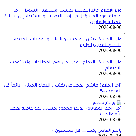
وزير الاعلام خالد الإعيسر يكتب…. مستقبل السودان.. من
هيمنة نفوذ المسؤول في زمن البطش والاستبداد إلى سيادة
العدالة والقانون
2026-08-06
والي الجزيرة يدشن المركبات والآليات والمعدات الجديدة
للدفاع المدني بالولاية
2026-08-06
والي الجزيرة : الدفاع المدني من أهم القطاعات وتستوجب
الاهتمام
2026-08-06
(آخر الكلام) هاشم القصاص يكتب… الدفاع المدني… دائماً في
الموعد ٠٠٠٠!!
2026-08-06
(من رحم المعاناة) ابوبكر محمود يكتب…. لمة عافية بفضل
الله والجيش!!
2026-08-06
ياسر الفادني يكتب…. هل يسمعون ؟