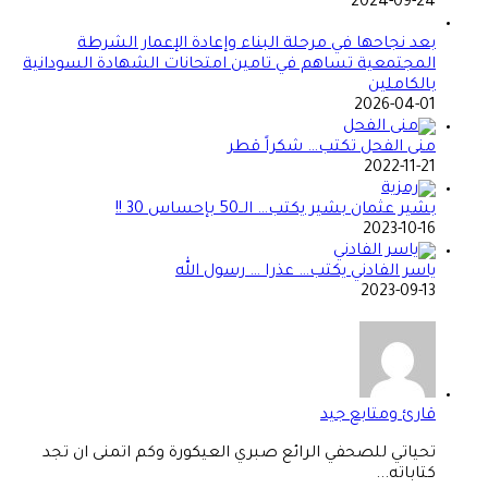
2024-09-24
بعد نجاحها في مرحلة البناء وإعادة الإعمار الشرطة
المجتمعية تساهم في تامين امتحانات الشهادة السودانية
بالكاملين
2026-04-01
منى الفحل تكتب… شكراً قطر
2022-11-21
بشير عثمان بشير يكتب… الــ50 بإحساس 30 !!
2023-10-16
ياسر الفادني يكتب… عذرا … رسول الله
2023-09-13
قارئ ومتابع جيد
تحياتي للصحفي الرائع صبري العيكورة وكم اتمنى ان تجد
كتاباته...