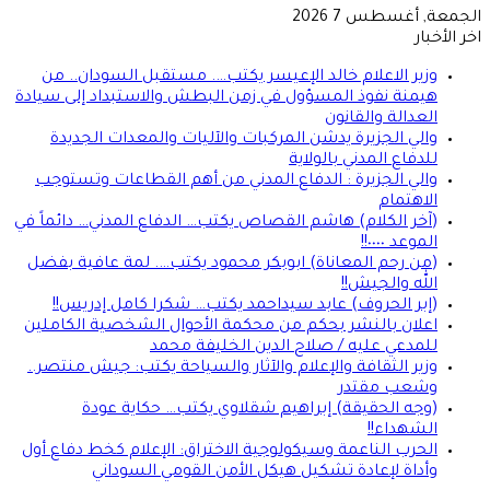
الجمعة, أغسطس 7 2026
اخر الأخبار
وزير الاعلام خالد الإعيسر يكتب…. مستقبل السودان.. من
هيمنة نفوذ المسؤول في زمن البطش والاستبداد إلى سيادة
العدالة والقانون
والي الجزيرة يدشن المركبات والآليات والمعدات الجديدة
للدفاع المدني بالولاية
والي الجزيرة : الدفاع المدني من أهم القطاعات وتستوجب
الاهتمام
(آخر الكلام) هاشم القصاص يكتب… الدفاع المدني… دائماً في
الموعد ٠٠٠٠!!
(من رحم المعاناة) ابوبكر محمود يكتب…. لمة عافية بفضل
الله والجيش!!
(إبر الحروف) عابد سيداحمد يكتب… شكرا كامل إدريس!!
اعلان بالنشر بحكم من محكمة الأحوال الشخصية الكاملين
للمدعي عليه / صلاح الدين الخليفة محمد
وزير الثقافة والإعلام والآثار والسياحة يكتب: جيش منتصر..
وشعب مقتدر
(وجه الحقيقة) إبراهيم شقلاوي يكتب… حكاية عودة
الشهداء!!
الحرب الناعمة وسيكولوجية الاختراق: الإعلام كخط دفاع أول
وأداة لإعادة تشكيل هيكل الأمن القومي السوداني