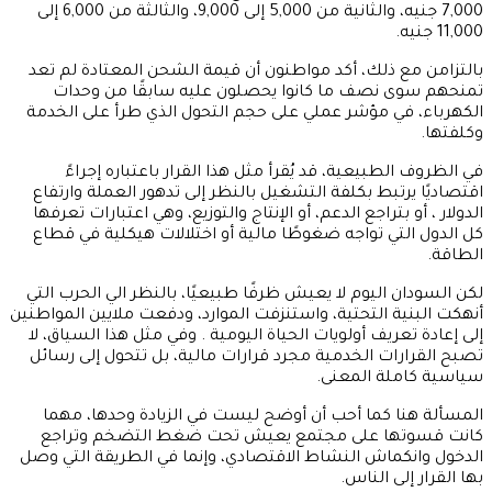
7,000 جنيه، والثانية من 5,000 إلى 9,000، والثالثة من 6,000 إلى
11,000 جنيه.
بالتزامن مع ذلك، أكد مواطنون أن قيمة الشحن المعتادة لم تعد
تمنحهم سوى نصف ما كانوا يحصلون عليه سابقًا من وحدات
الكهرباء، في مؤشر عملي على حجم التحول الذي طرأ على الخدمة
وكلفتها.
في الظروف الطبيعية، قد يُقرأ مثل هذا القرار باعتباره إجراءً
اقتصاديًا يرتبط بكلفة التشغيل بالنظر إلى تدهور العملة وارتفاع
الدولار ، أو بتراجع الدعم، أو الإنتاج والتوزيع، وهي اعتبارات تعرفها
كل الدول التي تواجه ضغوطًا مالية أو اختلالات هيكلية في قطاع
الطاقة.
لكن السودان اليوم لا يعيش ظرفًا طبيعيًا، بالنظر الي الحرب التي
أنهكت البنية التحتية، واستنزفت الموارد، ودفعت ملايين المواطنين
إلى إعادة تعريف أولويات الحياة اليومية . وفي مثل هذا السياق، لا
تصبح القرارات الخدمية مجرد قرارات مالية، بل تتحول إلى رسائل
سياسية كاملة المعنى.
المسألة هنا كما أحب أن أوضح ليست في الزيادة وحدها، مهما
كانت قسوتها على مجتمع يعيش تحت ضغط التضخم وتراجع
الدخول وانكماش النشاط الاقتصادي، وإنما في الطريقة التي وصل
بها القرار إلى الناس.