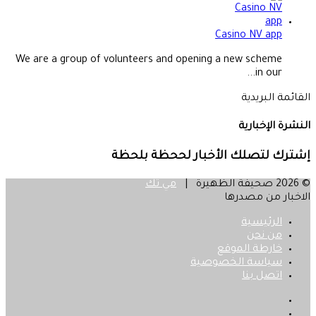
Casino NV app
We are a group of volunteers and opening a new scheme
in our...
القائمة البريدية
النشرة الإخبارية
إشترك لتصلك الأخبار لححظة بلحظة
© 2026 صحيفة الظهيرة |
مي تك
الاخبار من مصدرها
الرئيسية
من نحن
خارطة الموقع
سياسة الخصوصية
اتصل بنا
فيسبوك
‫X