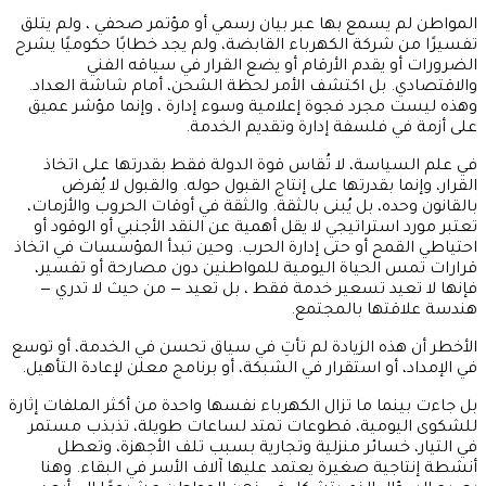
المواطن لم يسمع بها عبر بيان رسمي أو مؤتمر صحفي ، ولم يتلق
تفسيرًا من شركة الكهرباء القابضة، ولم يجد خطابًا حكوميًا يشرح
الضرورات أو يقدم الأرقام أو يضع القرار في سياقه الفني
والاقتصادي. بل اكتشف الأمر لحظة الشحن، أمام شاشة العداد.
وهذه ليست مجرد فجوة إعلامية وسوء إدارة ، وإنما مؤشر عميق
على أزمة في فلسفة إدارة وتقديم الخدمة.
في علم السياسة، لا تُقاس قوة الدولة فقط بقدرتها على اتخاذ
القرار، وإنما بقدرتها على إنتاج القبول حوله. والقبول لا يُفرض
بالقانون وحده، بل يُبنى بالثقة. والثقة في أوقات الحروب والأزمات،
تعتبر مورد استراتيجي لا يقل أهمية عن النقد الأجنبي أو الوقود أو
احتياطي القمح أو حتى إدارة الحرب. وحين تبدأ المؤسسات في اتخاذ
قرارات تمس الحياة اليومية للمواطنين دون مصارحة أو تفسير،
فإنها لا تعيد تسعير خدمة فقط ، بل تعيد — من حيث لا تدري —
هندسة علاقتها بالمجتمع.
الأخطر أن هذه الزيادة لم تأتِ في سياق تحسن في الخدمة، أو توسع
في الإمداد، أو استقرار في الشبكة، أو برنامج معلن لإعادة التأهيل.
بل جاءت بينما ما تزال الكهرباء نفسها واحدة من أكثر الملفات إثارة
للشكوى اليومية، قطوعات تمتد لساعات طويلة، تذبذب مستمر
في التيار، خسائر منزلية وتجارية بسبب تلف الأجهزة، وتعطل
أنشطة إنتاجية صغيرة يعتمد عليها آلاف الأسر في البقاء. وهنا