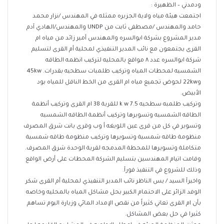
ودمدني – الظهيرة :
اجتمعت هيئة مياه ولاية الجزيره ممثله في المهندس /نزار محمد
حامد والمهندس /مصطفى ثابت من UNDP والمهندس/الهادي آدم
مدير المشروع بشركة ابوالسره والمهندس أمير زائد من مياه ام
القرى يجتمعون مع نائب المدير التنفيذي لمحلية أم القرى لتسليم
شركة ابوالسره عدد ٨ مواقع بالمحليه لتركيب انظمه الطاقه
الشمسيه لمحطات المياه وتركيب طلمبات سطحيه بقدرات. 45kw
و22kw لحوض تجميع مياه ام القرى من الخط الناقل للمياه بود
الأبيض.
وتركيب طلمبه سطحيه 7.5 k w للقرية 38 ام القرى وتركيب أنظمة
الطاقه الشمسيه وتسويرها وتركيب أنظمة الطاقه الشمسيه
وتسوير في كل من قرى عين اللويغه أ وب وقرى بانت شرق المصرف
منظومة طاقه شمسية وتسويرها وتركيب منظومة طاقه شمسية
متكاملة وتسويرها للمحطة المدمجه لقرية الوحدة شرق المصرف.
وقامت اتيام المهندسين بتسليم الشركة المحطات على أرض الواقع
وذلك للشروع في التنفيذ فورآ.
واخيرآ السيد / يس الناظر نائب المدير التنفيذي لمحلية أم القرى شكر
الوفد الزائر على الاحتمام الكبير بحل مشاكل المياه بالمحليه وخاصه
بأن ام القرى تعاني كثيراً من نقص الإمداد المائي وزيارة اليوم تساهم
كثيرا في حل بعض المشاكل.