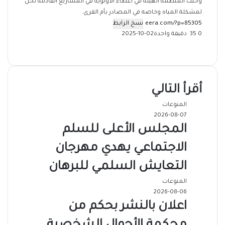
وحثت المنظمة الهيئه في اعطاء الاولويه في المشاريع القادمه لحل
لمشكلة المياه وخاصه في المصادر بأم القرى.
نسخ الرابط
0
35
دقيقة واحدة
2025-10-02
‫X
فيسبوك
ماسنجر
ماسنجر
تيلقرام
طباعة
واتساب
مشاركة
عبر
البريد
أقرأ التالي
المنوعات
2026-08-07
المجلس الأعلى للسلم
الاجتماعي يهدي مهرجان
التعايش السلمي للبرهان
المنوعات
2026-08-06
اعلان بالنشر بحكم من