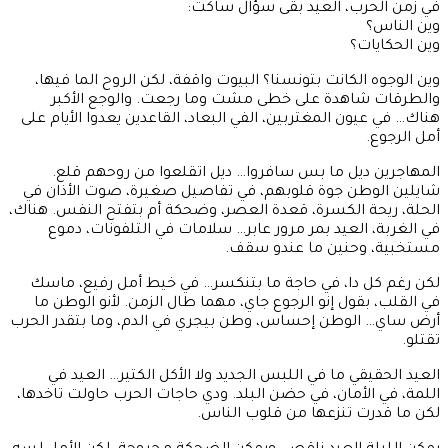
في زمن الحرب، العيد بقى سؤال ساكت:
وين الناس؟
وين الحكايات؟
وين الوجوه الكانت بتونسنا؟ البيوت واقفة، لكن الروح الما فيها،
والطرقات شاهدة على خطى مشت وما رجعت. والوجع الأكبر
هناك… في عيون المغتربين، الفي البعاد، القاعدين يعدوا الأيام على
أمل الرجوع.
المهاجرين ديل ما بس سافروا… ديل اتقلعوا من روحهم قلع.
شايلين الوطن جوة قلوبهم، في تفاصيل صغيرة، صوت الأذان في
الحلة، ريحة الكسرة، قعدة العصر، وضحكة أم بتفتح النفس. هناك،
في الغربة، العيد بمر مرور عابر… سلامات في التلفونات، دموع
مستخبية، وحنين ما عندو سقف.
لكن رغم كل دا، في حاجة ما بتنكسر… في خيط أمل رفيع، ماسك
في القلب، بقول إنو الرجوع جاي، مهما طال الزمن. لأنو الوطن ما
أرض ساي… الوطن إحساس، وطن بيجري في الدم، وما بتقدر الحرب
تقتلو.
العيد الحقيقي ما في اللبس الجديد ولا الأكل الكتير… العيد في
اللمة، في الأمان، في حضن البلد. ودي حاجات الحرب حاولت تاخدها،
لكن ما قدرت تنزعها من قلوب الناس.