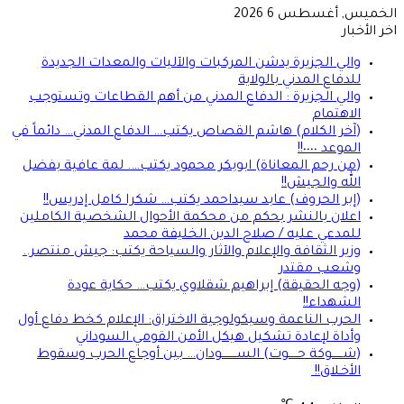
الخميس, أغسطس 6 2026
اخر الأخبار
والي الجزيرة يدشن المركبات والآليات والمعدات الجديدة
للدفاع المدني بالولاية
والي الجزيرة : الدفاع المدني من أهم القطاعات وتستوجب
الاهتمام
(آخر الكلام) هاشم القصاص يكتب… الدفاع المدني… دائماً في
الموعد ٠٠٠٠!!
(من رحم المعاناة) ابوبكر محمود يكتب…. لمة عافية بفضل
الله والجيش!!
(إبر الحروف) عابد سيداحمد يكتب… شكرا كامل إدريس!!
اعلان بالنشر بحكم من محكمة الأحوال الشخصية الكاملين
للمدعي عليه / صلاح الدين الخليفة محمد
وزير الثقافة والإعلام والآثار والسياحة يكتب: جيش منتصر..
وشعب مقتدر
(وجه الحقيقة) إبراهيم شقلاوي يكتب… حكاية عودة
الشهداء!!
الحرب الناعمة وسيكولوجية الاختراق: الإعلام كخط دفاع أول
وأداة لإعادة تشكيل هيكل الأمن القومي السوداني
(شــــــوكة حـــــوت) الســــــــودان… بين أوجاع الحرب وسقوط
الأخـلاق!!