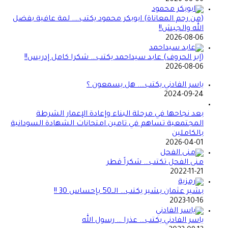
(من رحم المعاناة) ابوبكر محمود يكتب…. لمة عافية بفضل
الله والجيش!!
2026-08-06
(إبر الحروف) عابد سيداحمد يكتب… شكرا كامل إدريس!!
2026-08-06
ياسر الفادني يكتب…. هل يسمعون ؟
2024-09-24
بعد نجاحها في مرحلة البناء وإعادة الإعمار الشرطة
المجتمعية تساهم في تامين امتحانات الشهادة السودانية
بالكاملين
2026-04-01
منى الفحل تكتب… شكراً قطر
2022-11-21
بشير عثمان بشير يكتب… الــ50 بإحساس 30 !!
2023-10-16
ياسر الفادني يكتب… عذرا … رسول الله