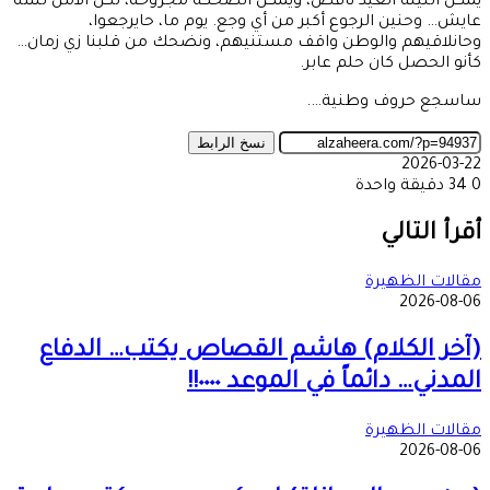
يمكن الليلة العيد ناقص، ويمكن الضحكة مجروحة، لكن الأمل لسه
عايش… وحنين الرجوع أكبر من أي وجع. يوم ما، حايرجعوا،
وحانلاقيهم والوطن واقف مستنيهم، ونضحك من قلبنا زي زمان…
كأنو الحصل كان حلم عابر.
ساسجع حروف وطنية….
نسخ الرابط
2026-03-22
0
34
دقيقة واحدة
‫X
طباعة
تيلقرام
ماسنجر
ماسنجر
واتساب
مشاركة
فيسبوك
عبر
أقرأ التالي
البريد
مقالات الظهيرة
2026-08-06
(آخر الكلام) هاشم القصاص يكتب… الدفاع
المدني… دائماً في الموعد ٠٠٠٠!!
مقالات الظهيرة
2026-08-06