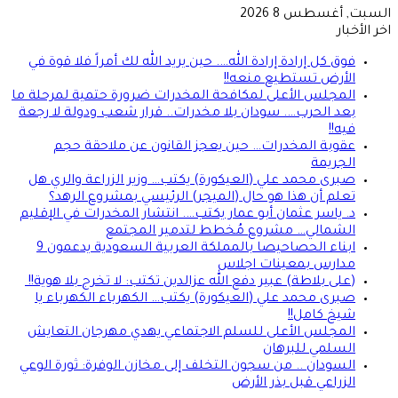
السبت, أغسطس 8 2026
اخر الأخبار
فوق كل إرادة إرادة الله…. حين يريد الله لك أمراً فلا قوة في
الأرض تستطيع منعه!!
المجلس الأعلى لمكافحة المخدرات ضرورة حتمية لمرحلة ما
بعد الحرب…. سودان بلا مخدرات.. قرار شعب ودولة لا رجعة
فيه!!
عقوبة المخدرات… حين يعجز القانون عن ملاحقة حجم
الجريمة
صبرى محمد علي (العيكورة) يكتب… وزير الزراعة والري هل
تعلم أن هذا هو حال (الميجر) الرئيسي بمشروع الرهد؟
د. ياسر عثمان أبو عمار يكتب…. انتشار المخدرات في الإقليم
الشمالي… مشروع مُخطط لتدمير المجتمع
ابناء الحصاحيصا بالمملكة العربية السعودية يدعمون 9
مدارس بمعينات اجلاس
(على بلاطة) عبير دفع الله عزالدين تكتب: لا تخرج بلا هوية!!
صبرى محمد علي (العيكورة) يكتب… الكهرباء الكهرباء يا
شيخ كامل!!
المجلس الأعلى للسلم الاجتماعي يهدي مهرجان التعايش
السلمي للبرهان
السودان .. من سجون التخلف إلى مخازن الوفرة: ثورة الوعي
الزراعي قبل بذر الأرض