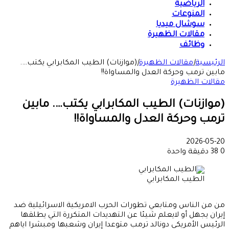
الرياضية
المنوعات
سوشال ميديا
مقالات الظهيرة
وظائف
الرئيسية
|
مقالات الظهيرة
|
(موازنات) الطيب المكابرابي يكتب….
مابين ترمب وحركة العدل والمساواة!!
مقالات الظهيرة
(موازنات) الطيب المكابرابي يكتب…. مابين
ترمب وحركة العدل والمساواة!!
2026-05-20
0
38
دقيقة واحدة
الطيب المكابرابي
من من الناس ومتابعي تطورات الحرب الامريكية الاسرائيلية ضد
إيران يجهل أو لايعلم شيئا عن التهديدات المتكررة التي يطلقها
الرئيس الأمريكي دونالد ترمب متوعدا إيران وشعبها ومبشرا اياهم