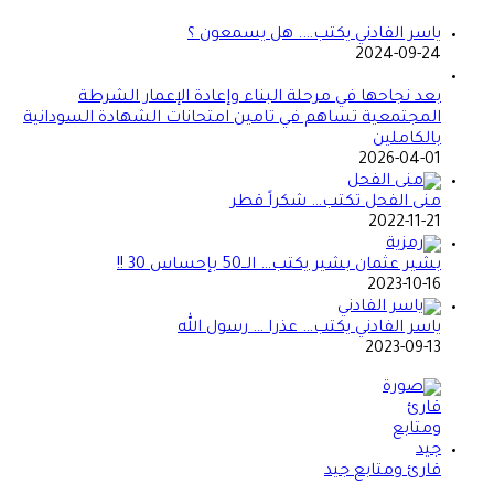
ياسر الفادني يكتب…. هل يسمعون ؟
2024-09-24
بعد نجاحها في مرحلة البناء وإعادة الإعمار الشرطة
المجتمعية تساهم في تامين امتحانات الشهادة السودانية
بالكاملين
2026-04-01
منى الفحل تكتب… شكراً قطر
2022-11-21
بشير عثمان بشير يكتب… الــ50 بإحساس 30 !!
2023-10-16
ياسر الفادني يكتب… عذرا … رسول الله
2023-09-13
قارئ ومتابع جيد