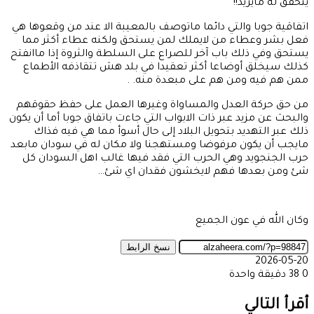
يتحقق له مايريد!!
اتفاقية جوبا والتي دائما ماتوصف بالمعيبة الا عند من وقعوها هي
فعل بشر وعطاء من لايملك لمن يستحق ولكنه عطاء أكثر مما
يستحق وفي ذلك باب آخر للصراع على السلطة والثروة إذا ماانفتح
كذلك سيخلق أوضاعا أكثر تعقيدا في بلد هش تتقاذفه الأطماع
ممن هم فيه ومن هم على مبعدة منه. .
من حق حركة العدل والمساواة وغيرها العمل على حفظ حقوقهم
والبحث عن مزيد عبر ذات الابواب التي جاءت باتفاق جوبا أما أن يكون
ذلك عبر التهديد بتحويل البلاد إلى حال أسوأ مما هي فيه فذاك
مايجب أن يكون مرفوضا ومستهجنا ولا مكان له في سودان مابعد
حرب الجنجويد وهي الحرب التي فقد فيها غالب اهل السودان كل
شئ ومن بعدها فهم لايخشون فقدان اي شئ…
وكان الله في عون الجميع
نسخ الرابط
2026-05-20
0
38
دقيقة واحدة
‫X
طباعة
تيلقرام
ماسنجر
ماسنجر
واتساب
مشاركة
فيسبوك
عبر
أقرأ التالي