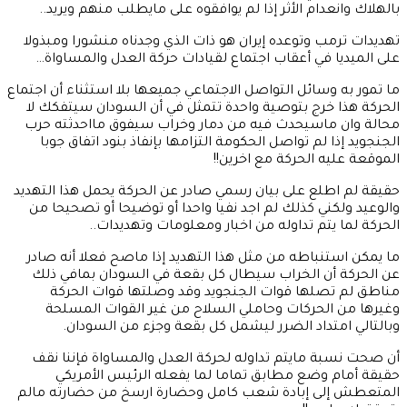
بالهلاك وانعدام الأثر إذا لم يوافقوه على مايطلب منهم ويريد..
تهديدات ترمب وتوعده إيران هو ذات الذي وجدناه منشورا ومبذولا
على الميديا في أعقاب اجتماع لقيادات حركة العدل والمساواة…
ما تمور به وسائل التواصل الاجتماعي جميعها بلا استثناء أن اجتماع
الحركة هذا خرج بتوصية واحدة تتمثل في أن السودان سيتفكك لا
محالة وان ماسيحدث فيه من دمار وخراب سيفوق مااحدثته حرب
الجنجويد إذا لم تواصل الحكومة التزامها بإنفاذ بنود اتفاق جوبا
الموقعة عليه الحركة مع اخرين!!
حقيقة لم اطلع على بيان رسمي صادر عن الحركة يحمل هذا التهديد
والوعيد ولكني كذلك لم اجد نفيا واحدا أو توضيحا أو تصحيحا من
الحركة لما يتم تداوله من اخبار ومعلومات وتهديدات..
ما يمكن استنباطه من مثل هذا التهديد إذا ماصح فعلا أنه صادر
عن الحركة أن الخراب سيطال كل بقعة في السودان بمافي ذلك
مناطق لم تصلها قوات الجنجويد وقد وصلتها قوات الحركة
وغيرها من الحركات وحاملي السلاح من غير القوات المسلحة
وبالتالي امتداد الضرر ليشمل كل بقعة وجزء من السودان.
أن صحت نسبة مايتم تداوله لحركة العدل والمساواة فإننا نقف
حقيقة أمام وضع مطابق تماما لما يفعله الرئيس الأمريكي
المتعطش إلى إبادة شعب كامل وحضارة ارسخ من حضارته مالم