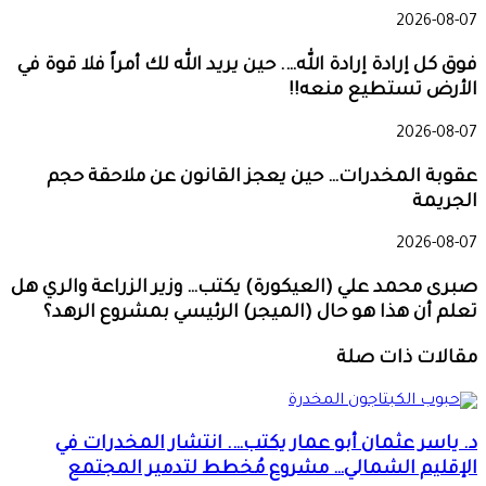
2026-08-07
فوق كل إرادة إرادة الله…. حين يريد الله لك أمراً فلا قوة في
الأرض تستطيع منعه!!
2026-08-07
عقوبة المخدرات… حين يعجز القانون عن ملاحقة حجم
الجريمة
2026-08-07
صبرى محمد علي (العيكورة) يكتب… وزير الزراعة والري هل
تعلم أن هذا هو حال (الميجر) الرئيسي بمشروع الرهد؟
مقالات ذات صلة
د. ياسر عثمان أبو عمار يكتب…. انتشار المخدرات في
الإقليم الشمالي… مشروع مُخطط لتدمير المجتمع