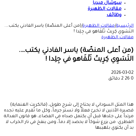
سوشال ميديا
مقالات الظهيرة
وظائف
الرئيسية
|
مقالات الظهيرة
|
(من أعلى المنصّة) ياسر الفادني يكتب….
التَسَوِي كِرِيتْ تَلْقَاهو في جِلِدا !
مقالات الظهيرة
(من أعلى المنصّة) ياسر الفادني يكتب….
التَسَوِي كِرِيتْ تَلْقَاهو في جِلِدا !
2026-03-02
0
26
2 دقائق
هذا المثل السوداني لا يحتاج إلى شرح طويل، (فالكريت الغنماية)
قصيرة الأذنين لا تخبئ فعلاً ولا تستر جرماً، وكل ما تُقدِم عليه تجده
مرتداً على جلدها قبل أن يكتمل صداه في الفضاء، هو قانون العدالة
الفطري: من يزرع شوكاً لا يحصد إلا دماً، ومن ينفخ في نار الخراب لا
بد أن يكتوي بلهيبها