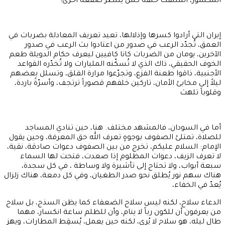
المكسور، المتلفت خلفه كمن ينتظر صفعة أخرى!
إيران التي أرادوا كسرها وإذلالها، تعيد تعريف المعادلة بضربات في
العمق، تُجدّد الرعب في صدور من اعتادوا بث الرعب في صدور
الآخرين، يومان من الضربات كانا كافيين ليعرف حكام الدويلة طعم
الخوف الحقيقي، ذاك الذي لا تُسكّنه المليارات ولا تُخدّره القواعد
الأجنبية، ذاقوا طعنة الفزع، وتجرّعوا مرارة القلق، وتسلل بعضهم
ليلاً إلى مخابئ الأمان، تاركين خلفهم قصوراً ترتجف، وأسرّةً باردة،
وقلوباً تلهث
أما في السودان، فالمشهد مختلف. هنا، حين تنادي المساجد
للصلاة، تمتلئ الصفوف بوجوهٍ تعرف الله حق المعرفة، وحين يقول
الإمام: السلام عليكم، تخرج من بين الصفوف دعوات صادقة، نقية،
لا تعرف الزيف، دعوات المظلوم إذا صعدت، فتحت لها السماء
سبعة أبواب، ولا تحتاج إلى تأشيرة ولا وساطة ، في كل سجدة،
هناك سهم نور يُطلق نحو صدر الطغيان، وفي كل دمعة، هناك زلزال
يُعدّ في الخفاء،
الدعاء سلاح، لكنه ليس سلاح الضعفاء كما يظن السذج، بل سلاح
من يعرفون أن للكون رباً لا ينام، وأن للظلم ساعة انكسار، مهما
طال ليله، هو سلاح لا يُرى، لكنه حين يعمل، يُسقِط المطارات، ويهز