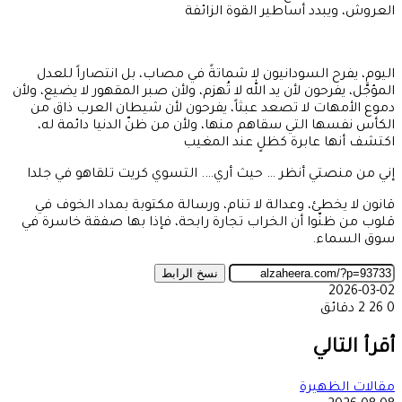
العروش، ويبدد أساطير القوة الزائفة
اليوم، يفرح السودانيون لا شماتةً في مصاب، بل انتصاراً للعدل
المؤجَّل، يفرحون لأن يد الله لا تُهزم، ولأن صبر المقهور لا يضيع، ولأن
دموع الأمهات لا تصعد عبثاً، يفرحون لأن شيطان العرب ذاق من
الكأس نفسها التي سقاهم منها، ولأن من ظنّ الدنيا دائمة له،
اكتشف أنها عابرة كظلٍ عند المغيب
إني من منصتي أنظر … حيث أري…. التسوي كريت تلقاهو في جلدا
قانون لا يخطئ، وعدالة لا تنام، ورسالة مكتوبة بمداد الخوف في
قلوب من ظنّوا أن الخراب تجارة رابحة، فإذا بها صفقة خاسرة في
سوق السماء.
نسخ الرابط
2026-03-02
0
26
2 دقائق
‫X
طباعة
تيلقرام
ماسنجر
ماسنجر
واتساب
مشاركة
فيسبوك
عبر
أقرأ التالي
البريد
مقالات الظهيرة