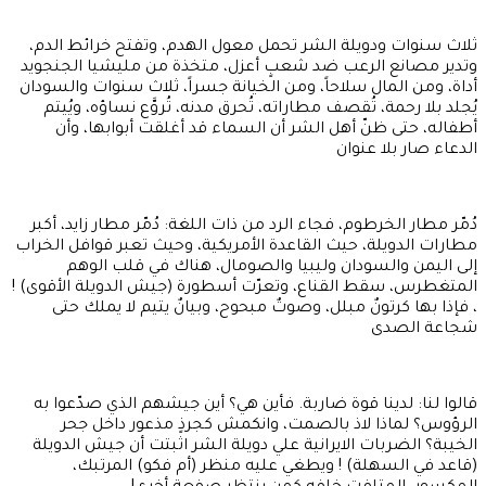
ثلاث سنوات ودويلة الشر تحمل معول الهدم، وتفتح خرائط الدم،
وتدير مصانع الرعب ضد شعبٍ أعزل، متخذة من مليشيا الجنجويد
أداة، ومن المال سلاحاً، ومن الخيانة جسراً، ثلاث سنوات والسودان
يُجلد بلا رحمة، تُقصف مطاراته، تُحرق مدنه، تُروَّع نساؤه، ويُيتم
أطفاله، حتى ظنّ أهل الشر أن السماء قد أغلقت أبوابها، وأن
الدعاء صار بلا عنوان
دُمّر مطار الخرطوم، فجاء الرد من ذات اللغة: دُمّر مطار زايد، أكبر
مطارات الدويلة، حيث القاعدة الأمريكية، وحيث تعبر قوافل الخراب
إلى اليمن والسودان وليبيا والصومال، هناك في قلب الوهم
المتغطرس، سقط القناع، وتعرّت أسطورة (جيش الدويلة الأقوى) !
، فإذا بها كرتونٌ مبلل، وصوتٌ مبحوح، وبيانٌ يتيم لا يملك حتى
شجاعة الصدى
قالوا لنا: لدينا قوة ضاربة. فأين هي؟ أين جيشهم الذي صدّعوا به
الرؤوس؟ لماذا لاذ بالصمت، وانكمش كجرذٍ مذعور داخل جحر
الخيبة؟ الضربات الايرانية علي دويلة الشر اثبتت أن جيش الدويلة
(قاعد في السهلة) ! ويطغي عليه منظر (أم فكو) المرتبك،