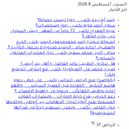
السبت, أغسطس 8 2026
اخر الأخبار
ياسر أبو ريدة يكتب …. جوبا ليست حصانة!!
سلوى أحمد موية تكتب… رموز وشخصيات!!
عزيزة المعراج تكتب… 72 عاماً من العهد.. جيش السودان
حين ينادي الوطن!!
(شـــوكة حـــوت) ياسر محمدمحمود البشر يكتب…الحـــج
والعمـــرة…إعـادة سامـى الرشيـد ضـرورة لا تحــتمل التأجيــل!!
سامي الدين محمد سعيد يكتب… تجار المخدرات المدللون
بالسجون!!
هل تذكرون الطبيب عامر الفاضل يا أهل بحر أبيض؟
صبرى محمد علي (العيكورة) يكتب… مع إحترامي للجميع
ولكن!
(بالواضح) فتح الرحمن النحاس يكتب…. علي خطي دعوة
هاشم الحكيم…. الكفاءة قبل المعيار السياسي…. والأهم
إعادة توظيف الكفاءأت….ودعونا من جاهلية الإقصاء..!!
دعم الحروب يفرغ خزانة الإمارات … وانتصارات القوات
المسلحة تفتح أبوابا لتبادل الاتهامات بين أبوظبي ووكلاءها
حنان القاضى تكتب…. ودمدني تستعيد جزءاً من قدراتها
التشخيصية!!
℃
الرياض
37