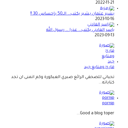
2022-11-21
بشير عثمان بشير يكتب… الــ50 بإحساس 30 !!
2023-10-16
ياسر الفادني يكتب… عذرا … رسول الله
2023-09-13
قارئ ومتابع جيد
تحياتي للصحفي الرائع صبري العيكورة وكم اتمنى ان تجد
كتاباته...
pornip
Good a blog toper...