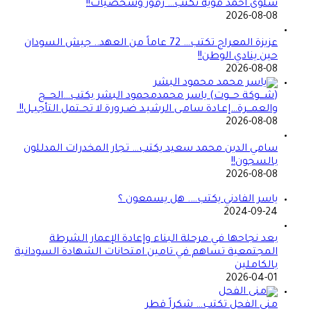
سلوى أحمد موية تكتب… رموز وشخصيات!!
2026-08-08
عزيزة المعراج تكتب… 72 عاماً من العهد.. جيش السودان
حين ينادي الوطن!!
2026-08-08
(شـــوكة حـــوت) ياسر محمدمحمود البشر يكتب…الحـــج
والعمـــرة…إعـادة سامـى الرشيـد ضـرورة لا تحــتمل التأجيــل!!
2026-08-08
سامي الدين محمد سعيد يكتب… تجار المخدرات المدللون
بالسجون!!
2026-08-08
ياسر الفادني يكتب…. هل يسمعون ؟
2024-09-24
بعد نجاحها في مرحلة البناء وإعادة الإعمار الشرطة
المجتمعية تساهم في تامين امتحانات الشهادة السودانية
بالكاملين
2026-04-01
منى الفحل تكتب… شكراً قطر