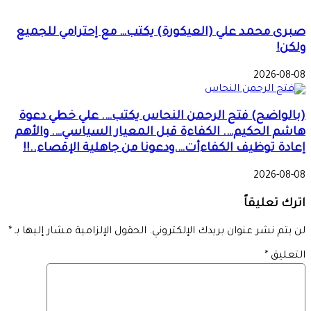
صبرى محمد علي (العيكورة) يكتب… مع إحترامي للجميع
ولكن!
2026-08-08
(بالواضح) فتح الرحمن النحاس يكتب…. علي خطي دعوة
هاشم الحكيم…. الكفاءة قبل المعيار السياسي…. والأهم
إعادة توظيف الكفاءأت….ودعونا من جاهلية الإقصاء..!!
2026-08-08
اترك تعليقاً
لن يتم نشر عنوان بريدك الإلكتروني.
الحقول الإلزامية مشار إليها بـ
*
التعليق
*