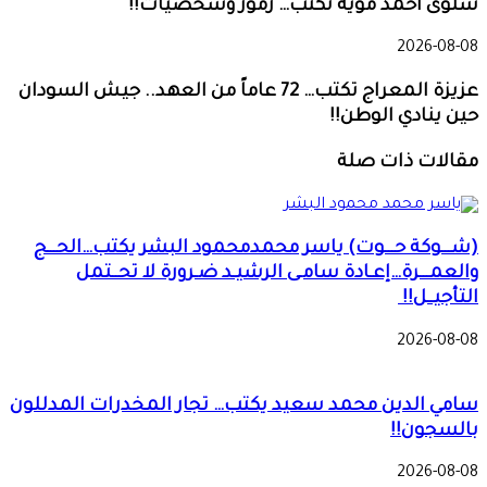
سلوى أحمد موية تكتب… رموز وشخصيات!!
2026-08-08
عزيزة المعراج تكتب… 72 عاماً من العهد.. جيش السودان
حين ينادي الوطن!!
مقالات ذات صلة
(شـــوكة حـــوت) ياسر محمدمحمود البشر يكتب…الحـــج
والعمـــرة…إعـادة سامـى الرشيـد ضـرورة لا تحــتمل
التأجيــل!!
2026-08-08
سامي الدين محمد سعيد يكتب… تجار المخدرات المدللون
بالسجون!!
2026-08-08