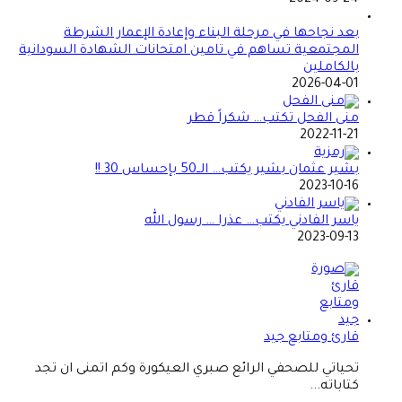
بعد نجاحها في مرحلة البناء وإعادة الإعمار الشرطة
المجتمعية تساهم في تامين امتحانات الشهادة السودانية
بالكاملين
2026-04-01
منى الفحل تكتب… شكراً قطر
2022-11-21
بشير عثمان بشير يكتب… الــ50 بإحساس 30 !!
2023-10-16
ياسر الفادني يكتب… عذرا … رسول الله
2023-09-13
قارئ ومتابع جيد
تحياتي للصحفي الرائع صبري العيكورة وكم اتمنى ان تجد
كتاباته...