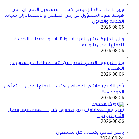
وزير الاعلام خالد الإعيسر يكتب…. مستقبل السودان.. من
هيمنة نفوذ المسؤول في زمن البطش والاستبداد إلى سيادة
العدالة والقانون
2026-08-06
والي الجزيرة يدشن المركبات والآليات والمعدات الجديدة
للدفاع المدني بالولاية
2026-08-06
والي الجزيرة : الدفاع المدني من أهم القطاعات وتستوجب
الاهتمام
2026-08-06
(آخر الكلام) هاشم القصاص يكتب… الدفاع المدني… دائماً في
الموعد ٠٠٠٠!!
2026-08-06
(من رحم المعاناة) ابوبكر محمود يكتب…. لمة عافية بفضل
الله والجيش!!
2026-08-06
ياسر الفادني يكتب…. هل يسمعون ؟
2024-09-24