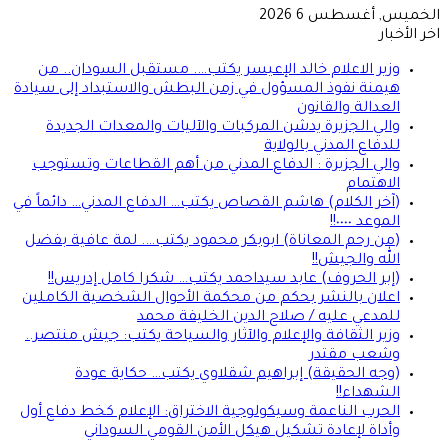
الخميس, أغسطس 6 2026
اخر الأخبار
وزير الاعلام خالد الإعيسر يكتب…. مستقبل السودان.. من
هيمنة نفوذ المسؤول في زمن البطش والاستبداد إلى سيادة
العدالة والقانون
والي الجزيرة يدشن المركبات والآليات والمعدات الجديدة
للدفاع المدني بالولاية
والي الجزيرة : الدفاع المدني من أهم القطاعات وتستوجب
الاهتمام
(آخر الكلام) هاشم القصاص يكتب… الدفاع المدني… دائماً في
الموعد ٠٠٠٠!!
(من رحم المعاناة) ابوبكر محمود يكتب…. لمة عافية بفضل
الله والجيش!!
(إبر الحروف) عابد سيداحمد يكتب… شكرا كامل إدريس!!
اعلان بالنشر بحكم من محكمة الأحوال الشخصية الكاملين
للمدعي عليه / صلاح الدين الخليفة محمد
وزير الثقافة والإعلام والآثار والسياحة يكتب: جيش منتصر..
وشعب مقتدر
(وجه الحقيقة) إبراهيم شقلاوي يكتب… حكاية عودة
الشهداء!!
الحرب الناعمة وسيكولوجية الاختراق: الإعلام كخط دفاع أول
وأداة لإعادة تشكيل هيكل الأمن القومي السوداني