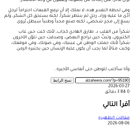
يزال قادراً على إنجاب من يحمونه، ويقفون في وجه الانكسار.
وفي لحظة التقدير هذه، لا نملك إلا أن نرفع القبعات احتراماً لرجلٍ
أدّى ما عليه وزاد، رجلٍ لم ينتظر شكراً، لكنه يستحق كل الشكر، ولم
يسعَ إلى مجدٍ شخصي، لكنه صنع مجداً وطنياً سيظل يُروى.
شكراً من القلب د. طارق الهادي كجاب، لأنك كنت حين غاب
الكثيرون، وثبتّ حين تراجع البعض، وصدقت حين تلوّن الآخرون.
شكراً لأنك حملت الوطن في عينيك، وفي صوتك، وفي موقفك،
وكنت مثالاً لما يجب أن يكون عليه الإنسان حين يختبره الزمن.
وأنا سأكتب للوطن حتى أنفاسي الأخيرة…
نسخ الرابط
2026-03-27
0
84
3 دقائق
‫X
طباعة
تيلقرام
ماسنجر
ماسنجر
واتساب
مشاركة
فيسبوك
عبر
أقرأ التالي
البريد
مقالات الظهيرة
2026-08-06