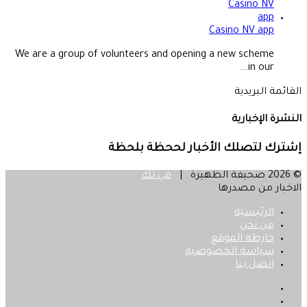
Casino NV app
We are a group of volunteers and opening a new scheme
in our...
القائمة البريدية
النشرة الإخبارية
إشترك لتصلك الأخبار لححظة بلحظة
© 2026 صحيفة الظهيرة |
مي تك
الاخبار من مصدرها
الرئيسية
من نحن
خارطة الموقع
سياسة الخصوصية
اتصل بنا
فيسبوك
‫X