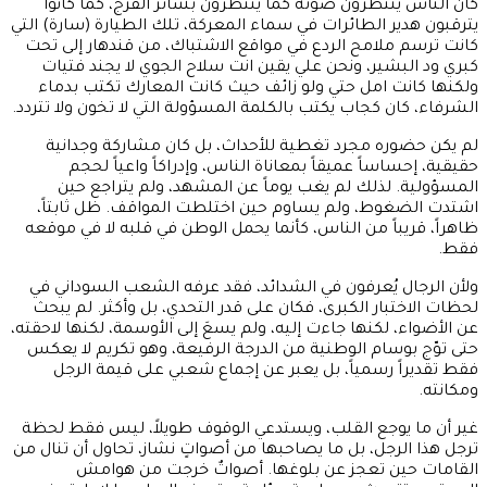
كان الناس ينتظرون صوته كما ينتظرون بشائر الفرج، كما كانوا
يترقبون هدير الطائرات في سماء المعركة، تلك الطيارة (سارة) التي
كانت ترسم ملامح الردع في مواقع الاشتباك، من قندهار إلى تحت
كبري ود البشير، ونحن علي يقين انت سلاح الجوي لا يجند فتيات
ولكنها كانت امل حتي ولو زائف حيث كانت المعارك تكتب بدماء
الشرفاء، كان كجاب يكتب بالكلمة المسؤولة التي لا تخون ولا تتردد.
لم يكن حضوره مجرد تغطية للأحداث، بل كان مشاركة وجدانية
حقيقية، إحساساً عميقاً بمعاناة الناس، وإدراكاً واعياً لحجم
المسؤولية. لذلك لم يغب يوماً عن المشهد، ولم يتراجع حين
اشتدت الضغوط، ولم يساوم حين اختلطت المواقف. ظل ثابتاً،
ظاهراً، قريباً من الناس، كأنما يحمل الوطن في قلبه لا في موقعه
فقط.
ولأن الرجال يُعرفون في الشدائد، فقد عرفه الشعب السوداني في
لحظات الاختبار الكبرى، فكان على قدر التحدي، بل وأكثر. لم يبحث
عن الأضواء، لكنها جاءت إليه، ولم يسعَ إلى الأوسمة، لكنها لاحقته،
حتى توّج بوسام الوطنية من الدرجة الرفيعة، وهو تكريم لا يعكس
فقط تقديراً رسمياً، بل يعبر عن إجماع شعبي على قيمة الرجل
ومكانته.
غير أن ما يوجع القلب، ويستدعي الوقوف طويلاً، ليس فقط لحظة
ترجل هذا الرجل، بل ما يصاحبها من أصواتٍ نشاز، تحاول أن تنال من
القامات حين تعجز عن بلوغها. أصواتٌ خرجت من هوامش