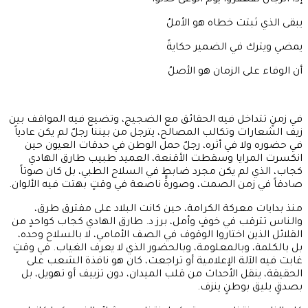
إذا الرجال تقهقروا يوم الوغى خذلوا
يبقى الذي ثبتت خطاه هو الأملُ
يمضي ويترك في الضمير حكايةً
أن الوفاء على الزمان هو الأصلُ
في زمنٍ تتداخل فيه الحقائق مع الضجيج، وتضيع فيه المواقف بين
زيف الشعارات وتكالب المصالح، يترجل من بيننا رجلٌ لم يكن عادياً
في حضوره ولا في أثره، رجلٌ حمل الوطن في حدقات العيون حين
انكسرت المرايا وسقطت الأقنعة، العميد طبيب طارق الهادي
كجاب، الذي لم يكن مجرد ضابطٍ في السلاح الطبي، بل كان صوتاً
صادقاً في زمن الصمت، وصورةً ناصعة في وقتٍ بهتت فيه الألوان.
منذ بدايات معركة الكرامة، حين كانت البلاد على مفترق طرق،
والناس تترقب في خوفٍ وأمل، برز د. طارق الهادي كجاب كواحدٍ من
القلائل الذين اختاروا الوقوف في الصف الأمامي، لا بالسلاح وحده،
بل بالكلمة، وبالمعلومة، وبالحضور الذي لا يعرف الغياب. في وقتٍ
غابت فيه الآلة الإعلامية أو تراجعت، كان هو نافذة الشعب على
الحقيقة، ينقل الأحداث من قلب الميدان، دون تزييف أو تهويل، بل
بصدقٍ يليق بوطنٍ ينزف.