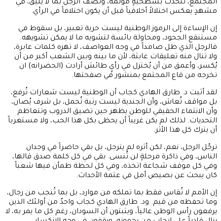
المجتمع، تتحدث بسطحيةٍ مؤلمة، وتصف الرجل بما لا يليق، في
مشهدٍ يعكس اختلالاً أخلاقياً قبل أن يكون اختلافاً في الرأي.
إن الإساءة إلى الرموز الوطنية ليست حرية تعبير، بل سقوط في
مستنقع الجحود، ومحاولة بائسة لتشويه ما لا يمكن تشويهه.
فالرجل الذي ظل صامداً في وجه العواصف، لا تهزه كلمات عابرة،
ولا تنال منه تعليقات عابثة، لأن ما بينه وبين الشعب أكبر من أن
يُكسر، وأعمق من أن يُختزل في رأيٍ طائش أرادت (الحضرانه) ان
تخرجه من قاع المجتمع بمنشور في صفحتها.
لقد أثبت د. طارق الهادي كجاب أن الوطنية ليست شعارات تُرفع،
بل مواقف تُعاش، وأن الجندية ليست رتبة تُحمل، بل شرف يُصان،
وأن الانتماء الحقيقي للوطن يظهر حين تضيق الدروب وتتعاظم
التحديات. لذلك لم يكن غريباً أن يحظى بكل هذا الحب، ولا مستغرباً
أن يترك كل هذا الأثر.
ترجّل الرجل، نعم، لكن أثره لم يترجل، بل بقي حاضراً في وجدان
الناس، وفي ذاكرة مرحلةٍ لن تُنسى. بقي في كل كلمة صدق قالها،
وفي كل موقف شجاعة اتخذه، وفي كل لحظة طمأن فيها شعباً
كان يبحث عن بصيص أمل في عتمة الأحداث.
إن الأمم لا تُقاس فقط بما تملكه من موارد، بل بما تُنجب من رجال،
وما تحفظه من قيم. ود. طارق الهادي كجاب واحدٌ من أولئك الذين
يرفعون رأس الوطن عالياً، ويثبتون أن السودان، رغم كل ما يمر به، لا