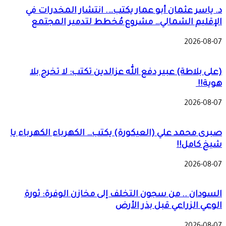
د. ياسر عثمان أبو عمار يكتب…. انتشار المخدرات في
الإقليم الشمالي… مشروع مُخطط لتدمير المجتمع
2026-08-07
(على بلاطة) عبير دفع الله عزالدين تكتب: لا تخرج بلا
هوية!!
2026-08-07
صبرى محمد علي (العيكورة) يكتب… الكهرباء الكهرباء يا
شيخ كامل!!
2026-08-07
السودان .. من سجون التخلف إلى مخازن الوفرة: ثورة
الوعي الزراعي قبل بذر الأرض