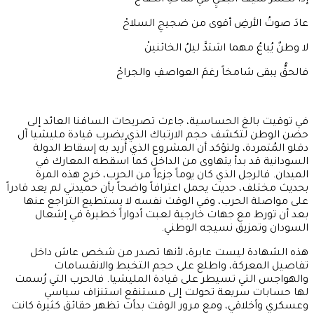
إذا تكسّرَ سيفُ البغيِ في ساحةِ الكفاحْ
عادَ صوتُ الأرضِ أقوى من ضجيجِ السلاحْ
لا وطنٌ يُباعُ مهما اشتدَّ ليلُ الخائنينْ
فالحقُّ يبقى شامخاً رغمَ العواصفِ والجراحْ
في توقيت بالغ الحساسية، جاءت تصريحات السافنا العائد إلى
حضن الوطن لتكشف حجم الارتباك الذي يضرب قيادة مليشيا آل
دقلو المُتمردة، ولتؤكد أن المشروع الذي أُريد به إسقاط الدولة
السودانية قد بدأ يتهاوى من الداخل كما اسقطه المعارك في
الميدان. فالرجل الذي كان يوماً جزءاً من الحرب، خرج هذه المرة
بحديث مختلف، حديث يحمل اعترافاً واضحاً بأن حميدتي لم يعد قادراً
على مواصلة الحرب، وفي الوقت نفسه لا يستطيع التراجع عنها
بعد أن تورط مع جهات خارجية لعبت أدواراً خطيرة في إشعال
السودان وتمزيق نسيجه الوطني.
هذه الشهادة ليست عابرة، لأنها تصدر من شخص عاش داخل
تفاصيل المعركة، واطلع على حجم التخبط والانقسامات
والهواجس التي تسيطر على قيادة المليشيا. فالحرب التي رُسمت
لها حسابات سريعة تحولت إلى مستنقع استنزاف سياسي
وعسكري وأخلاقي، ومع مرور الوقت بدأت تظهر حقائق كثيرة كانت