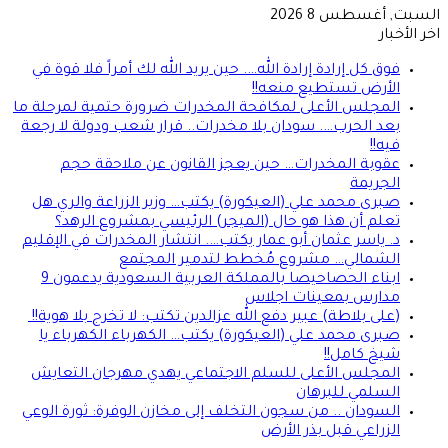
السبت, أغسطس 8 2026
اخر الأخبار
فوق كل إرادة إرادة الله…. حين يريد الله لك أمراً فلا قوة في
الأرض تستطيع منعه!!
المجلس الأعلى لمكافحة المخدرات ضرورة حتمية لمرحلة ما
بعد الحرب…. سودان بلا مخدرات.. قرار شعب ودولة لا رجعة
فيه!!
عقوبة المخدرات… حين يعجز القانون عن ملاحقة حجم
الجريمة
صبرى محمد علي (العيكورة) يكتب… وزير الزراعة والري هل
تعلم أن هذا هو حال (الميجر) الرئيسي بمشروع الرهد؟
د. ياسر عثمان أبو عمار يكتب…. انتشار المخدرات في الإقليم
الشمالي… مشروع مُخطط لتدمير المجتمع
ابناء الحصاحيصا بالمملكة العربية السعودية يدعمون 9
مدارس بمعينات اجلاس
(على بلاطة) عبير دفع الله عزالدين تكتب: لا تخرج بلا هوية!!
صبرى محمد علي (العيكورة) يكتب… الكهرباء الكهرباء يا
شيخ كامل!!
المجلس الأعلى للسلم الاجتماعي يهدي مهرجان التعايش
السلمي للبرهان
السودان .. من سجون التخلف إلى مخازن الوفرة: ثورة الوعي
الزراعي قبل بذر الأرض