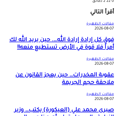
0
22
2 دقائق
‫X
طباعة
تيلقرام
ماسنجر
ماسنجر
واتساب
مشاركة
فيسبوك
عبر
أقرأ التالي
البريد
مقالات الظهيرة
2026-08-07
فوق كل إرادة إرادة الله…. حين يريد الله لك
أمراً فلا قوة في الأرض تستطيع منعه!!
مقالات الظهيرة
2026-08-07
عقوبة المخدرات… حين يعجز القانون عن
ملاحقة حجم الجريمة
مقالات الظهيرة
2026-08-07
صبرى محمد علي (العيكورة) يكتب… وزير