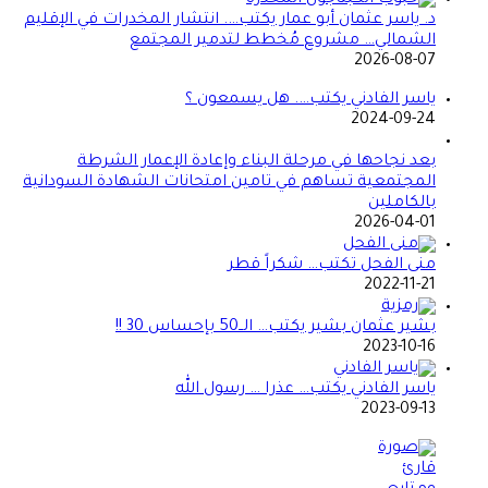
د. ياسر عثمان أبو عمار يكتب…. انتشار المخدرات في الإقليم
الشمالي… مشروع مُخطط لتدمير المجتمع
2026-08-07
ياسر الفادني يكتب…. هل يسمعون ؟
2024-09-24
بعد نجاحها في مرحلة البناء وإعادة الإعمار الشرطة
المجتمعية تساهم في تامين امتحانات الشهادة السودانية
بالكاملين
2026-04-01
منى الفحل تكتب… شكراً قطر
2022-11-21
بشير عثمان بشير يكتب… الــ50 بإحساس 30 !!
2023-10-16
ياسر الفادني يكتب… عذرا … رسول الله
2023-09-13