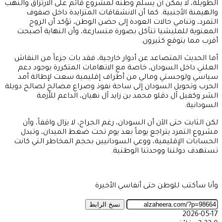
الطويلة، لا يمكن أن يسلّم وطنه لمشروع قائم على الارتزاق والنهب
والهيمنة الأجنبية. كما أن الانشقاقات المتزايدة داخل صفوف
التمرد، وتنامي حالات العودة إلى حضن الوطن، تؤكد أن الروح
المعنوية للمليشيا تتآكل بصورة متسارعة، وأن النهاية أصبحت
أقرب مما يتوقع كثيرون.
أما الحديث المتصاعد عن أدوار خارجية، فقد بات جزءاً من النقاش
العلني داخل السودان، خاصة مع الاتهامات المتكررة بوجود دعم
سياسي ولوجستي ومالي من أطراف إقليمية سعت لإطالة أمد
الحرب وتحويل السودان إلى ساحة نفوذ وصراع مصالح لصالح دويلة
الشر وكفيل آل دقلو محمد بن زايد آل نهيان، الداعم للأزمة
السودانية.
لكن الثابت حتى الآن أن السودان، رغم الجراح، لا يزال واقفاً، وأن
مشروع التمرد يتراجع يوماً بعد يوم تحت ضغط الميدان، وتبدل
الحسابات الإقليمية، ووعي السودانيين بحجم المخاطر التي كانت
تستهدف دولتنا ووحدتنا الوطنية.
وأنا سأكتب للوطن حتى أنفاسي الأخيرة
نسخ الرابط
2026-05-17