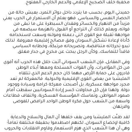
مخفية خلف الضجيج الإعلامي والدعم الخارجي المفتوح.
حميدتي اليوم، بحسب ما يتردد داخل دوائر التمرد، يعيش حالة من
الحصار النفسي والسياسي. فهو يعلم أن الاستمرار في الحرب يعني
مزيداً من الانهيار والخسائر وفقدان السيطرة على ما تبقى من
قواته، ويعلم كذلك أن التراجع أو القبول بالهزيمة سيضعه في
مواجهة ثقيلة مع القوى التي دعمته ومولته وسعت لاستخدامه
كأداة لإعادة تشكيل السودان وفق مصالح إقليمية معروفة. لذلك
تبدو تحركاته متناقضة، وتصريحاته مرتبكة، وخطابه السياسي
فاقداً للتماسك، وكأن الرجل يبحث عن مخرج في جدار مغلق.
وفي المقابل، فإن الشعب السوداني أثبت خلال هذه الحرب أنه أقوى
من كل المؤامرات، وأن القوات المسلحة ومعها أبناء الوطن
قادرون على حماية الأرض مهما كان حجم الدعم الذي تتلقاه
المليشيا من بعض القوى الإقليمية والدولية. فالمعركة لم تعد
مجرد مواجهة عسكرية، بل أصبحت معركة كرامة وسيادة ووجود
دولة. ولهذا فإن كل محاولات كسر إرادة السودانيين سقطت أمام
صمود المواطن، وتماسك المؤسسة العسكرية، والتفاف قطاعات
واسعة من الشعب حول فكرة الوطن الواحد الرافض للفوضى
والارتهان.
لقد ظنّت المليشيا ومن يقف خلفها أن المال والسلاح والدعاية
كافية لإخضاع السودان، لكنهم اصطدموا بحقيقة مختلفة تماماً؛
وهي أن هذا الشعب الذي هزم الاستعمار وقاوم الانقلابات والحروب