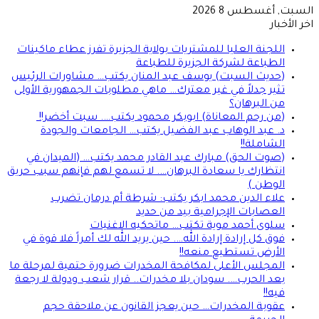
السبت, أغسطس 8 2026
اخر الأخبار
اللجنة العليا للمشتريات بولاية الجزيرة تفرز عطاء ماكينات
الطباعة لشركة الجزيرة للطباعة
(حديث السبت) يوسف عبد المنان يكتب… مشاورات الرئيس
تثير جدلاً في غير معترك… ماهي مطلوبات الجمهورية الأولى
من البرهان؟
(من رحم المعاناة) ابوبكر محمود يكتب…. سبت أخضر!!
د. عبد الوهاب عبد الفضيل يكتب… الجامعات والجودة
الشاملة!!
(صوت الحق) مبارك عبد القادر محمد يكتب… (الميدان في
انتظارك يا سعادة البرهان…. لا تسمع لهم فإنهم سبب حريق
الوطن )
علاء الدين محمد ابكر يكتب: شرطة أم درمان تضرب
العصابات الإجرامية بيد من حديد
سلوى أحمد موية تكتب… ماتحكيه الاغنيات
فوق كل إرادة إرادة الله…. حين يريد الله لك أمراً فلا قوة في
الأرض تستطيع منعه!!
المجلس الأعلى لمكافحة المخدرات ضرورة حتمية لمرحلة ما
بعد الحرب…. سودان بلا مخدرات.. قرار شعب ودولة لا رجعة
فيه!!
عقوبة المخدرات… حين يعجز القانون عن ملاحقة حجم