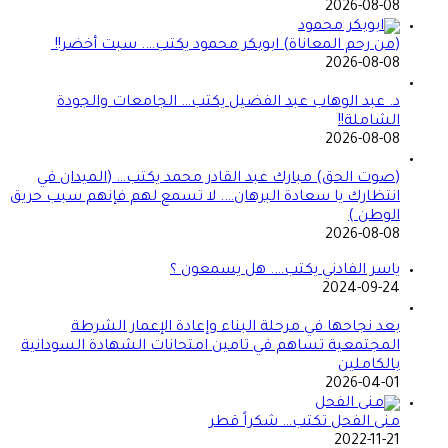
2026-08-08
(من رحم المعاناة) ابوبكر محمود يكتب…. سبت أخضر!!
2026-08-08
د. عبد الوهاب عبد الفضيل يكتب… الجامعات والجودة
الشاملة!!
2026-08-08
(صوت الحق) مبارك عبد القادر محمد يكتب… (الميدان في
انتظارك يا سعادة البرهان…. لا تسمع لهم فإنهم سبب حريق
الوطن )
2026-08-08
ياسر الفادني يكتب…. هل يسمعون ؟
2024-09-24
بعد نجاحها في مرحلة البناء وإعادة الإعمار الشرطة
المجتمعية تساهم في تامين امتحانات الشهادة السودانية
بالكاملين
2026-04-01
منى الفحل تكتب… شكراً قطر
2022-11-21