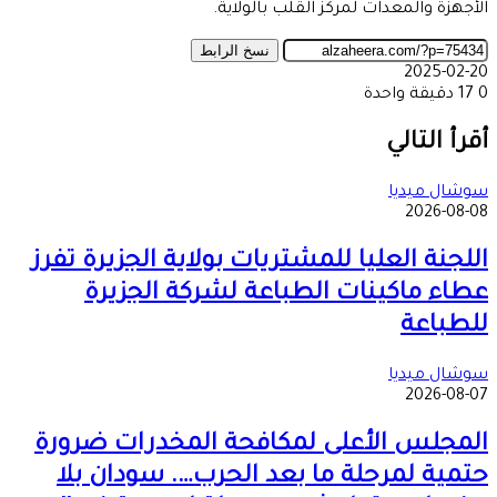
الأجهزة والمعدات لمركز القلب بالولاية.
نسخ الرابط
2025-02-20
0
17
دقيقة واحدة
‫X
طباعة
تيلقرام
ماسنجر
ماسنجر
واتساب
مشاركة
فيسبوك
عبر
أقرأ التالي
البريد
سوشال ميديا
2026-08-08
اللجنة العليا للمشتريات بولاية الجزيرة تفرز
عطاء ماكينات الطباعة لشركة الجزيرة
للطباعة
سوشال ميديا
2026-08-07
المجلس الأعلى لمكافحة المخدرات ضرورة
حتمية لمرحلة ما بعد الحرب…. سودان بلا