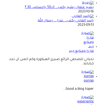
بشير عثمان بشير يكتب… الــ50 بإحساس 30 !!
2023-10-16
ياسر الفادني يكتب… عذرا … رسول الله
2023-09-13
قارئ ومتابع جيد
تحياتي للصحفي الرائع صبري العيكورة وكم اتمنى ان تجد
كتاباته...
pornip
Good a blog toper...