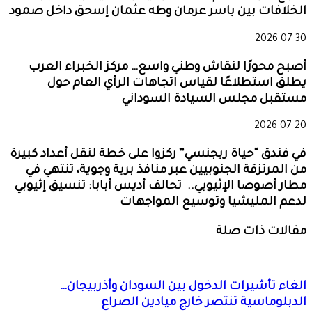
الخلافات بين ياسر عرمان وطه عثمان إسحق داخل صمود
2026-07-30
أصبح محورًا لنقاش وطني واسع… مركز الخبراء العرب
يطلق استطلاعًا لقياس اتجاهات الرأي العام حول
مستقبل مجلس السيادة السوداني
2026-07-20
في فندق “حياة ريجنسي” ركزوا على خطة لنقل أعداد كبيرة
من المرتزقة الجنوبيين عبر منافذ برية وجوية، تنتهي في
مطار أصوصا الإثيوبي.. تحالف أديس أبابا: تنسيق إثيوبي
لدعم المليشيا وتوسيع المواجهات
مقالات ذات صلة
الغاء تأشيرات الدخول بين السودان وأذربيجان…
الدبلوماسية تنتصر خارج ميادين الصراع