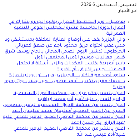
الخميس, أغسطس 6 2026
اخر الأخبار
تفاصيل… وزير التخطيط العمراني بولاية الجزيرة يشارك في
أعمال الدورة الخامسة عشرة للمجلس القومي للتنمية
العمرانية
والي الجزيرة يقف على أوضاع العناية المكثفة بمستشفى ود
مدني عقب احتواء حريق محدود ناجم عن صعق كهربائي
الخرطوم… تدشين اليوم الصحي المجاني بالحاج يوسف شرق
ضمن فعاليات موسم الأمن المجتمعي الأول
ياسر أبو ريدة يكتب… المخدرات والزي… أسئلة لا تحتمل
الصمت… جرس إنذار في أم القرى!!
سلوى أحمد موية تكتب… الجيش بيمين… تورابورا بشمال!!
د. سعاد فقيري تكتب… أحمد مضوي… حين يمشي رجلٌ بحجم
وطن!!
اعلان بالنشر بحكم غيابي من محكمة الأحوال الشخصية
الباقير للمدعي عليه /أمير آدم محمد إبراهيم
اعلان بالنشر من محكمة الاحوال الشخصية الباقير بخصوص
التحري عن الاسم الصحيح /سليمان محمد سليمان أحمد
اعلان بالنشر من محكمة القاضي المقيم الباقير للمدعي عليه
/عبد الرازق ابكر حسن احمد
اعلان بالنشر من محكمة القاضي المقيم الباقير للمدعي
عليه/آدم عيسي عبد الله