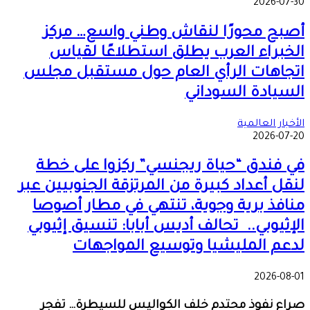
2026-07-30
أصبح محورًا لنقاش وطني واسع… مركز
الخبراء العرب يطلق استطلاعًا لقياس
اتجاهات الرأي العام حول مستقبل مجلس
السيادة السوداني
الأخبار العالمية
2026-07-20
في فندق “حياة ريجنسي” ركزوا على خطة
لنقل أعداد كبيرة من المرتزقة الجنوبيين عبر
منافذ برية وجوية، تنتهي في مطار أصوصا
الإثيوبي.. تحالف أديس أبابا: تنسيق إثيوبي
لدعم المليشيا وتوسيع المواجهات
2026-08-01
صراع نفوذ محتدم خلف الكواليس للسيطرة… تفجر