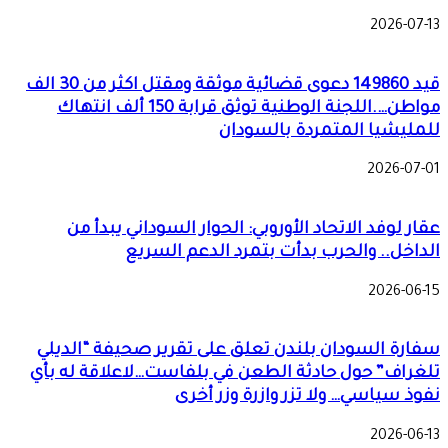
2026-07-13
قيد 149860 دعوى قضائية موثقة ومقتل اكثر من 30 الف
مواطن….اللجنة الوطنية توثق قرابة 150 ألف انتهاك
للمليشيا المتمردة بالسودان
2026-07-01
عقار لوفد الاتحاد الأوروبي: الحوار السوداني يبدأ من
الداخل.. والحرب بدأت بتمرد الدعم السريع
2026-06-15
سفارة السودان بلندن تعلق على تقرير صحيفة “الديلي
تلغراف” حول حادثة الطعن في بلفاست…لاعلاقة له بأي
نفوذ سياسي… ولا تزر وازرة وزر أخرى
2026-06-13