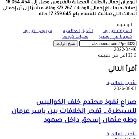
اليوم أن إجمالي الحالات المصابة بالفيروس وصل إلى 18.064.454
إصابة، فيما بلغ إجمالي الوفيات 373.267 وفاة، مشيرًا إلى أن إجمالي
الحالات التي تماثلت للشفاء بلغ 17.359.645 حالة.
الوسوم
اصابات كورونا
الأخبار العالمية
فيروس كورونا
كورونا في روسيا
وفيات كورونا
نسخ الرابط
2022-04-16
0
33
أقل من دقيقة
‫X
طباعة
تيلقرام
ماسنجر
ماسنجر
واتساب
مشاركة
فيسبوك
عبر
أقرأ التالي
البريد
الأخبار العالمية
2026-08-01
صراع نفوذ محتدم خلف الكواليس
للسيطرة… تفجر الخلافات بين ياسر عرمان
وطه عثمان إسحق داخل صمود
الأخبار العالمية