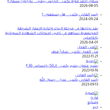
سلوى أحمد موية تكتب… الجيش بيمين… تورابورا بشمال!!
2026-08-05
ياسر الفادني يكتب…. هل يسمعون ؟
2024-09-24
بعد نجاحها في مرحلة البناء وإعادة الإعمار الشرطة
المجتمعية تساهم في تامين امتحانات الشهادة السودانية
بالكاملين
2026-04-01
منى الفحل تكتب… شكراً قطر
2022-11-21
بشير عثمان بشير يكتب… الــ50 بإحساس 30 !!
2023-10-16
ياسر الفادني يكتب… عذرا … رسول الله
2023-09-13