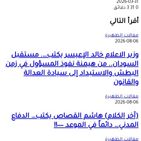
2026-03-31
0
31
3 دقائق
‫X
طباعة
تيلقرام
ماسنجر
ماسنجر
واتساب
مشاركة
فيسبوك
عبر
أقرأ التالي
البريد
مقالات الظهيرة
2026-08-06
وزير الاعلام خالد الإعيسر يكتب…. مستقبل
السودان.. من هيمنة نفوذ المسؤول في زمن
البطش والاستبداد إلى سيادة العدالة
والقانون
مقالات الظهيرة
2026-08-06
(آخر الكلام) هاشم القصاص يكتب… الدفاع
المدني… دائماً في الموعد ٠٠٠٠!!
مقالات الظهيرة