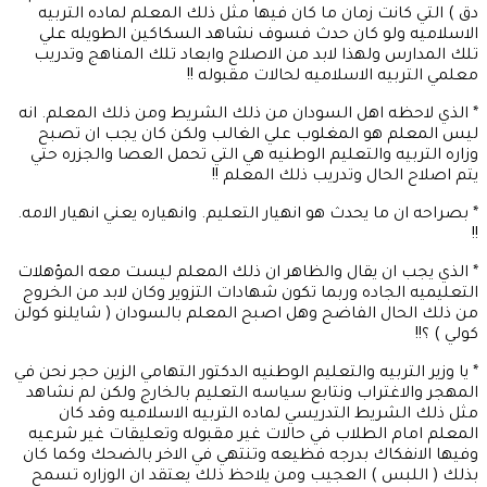
دق ) التي كانت زمان ما كان فيها مثل ذلك المعلم لماده التربيه
الاسلاميه ولو كان حدث فسوف نشاهد السكاكين الطويله علي
تلك المدارس ولهذا لابد من الاصلاح وابعاد تلك المناهج وتدريب
معلمي التربيه الاسلاميه لحالات مقبوله !!
* الذي لاحظه اهل السودان من ذلك الشريط ومن ذلك المعلم. انه
ليس المعلم هو المغلوب علي الغالب ولكن كان يجب ان تصبح
وزاره التربيه والتعليم الوطنيه هي التي تحمل العصا والجزره حتي
يتم اصلاح الحال وتدريب ذلك المعلم !!
* بصراحه ان ما يحدث هو انهيار التعليم. وانهياره يعني انهيار الامه.
!!
* الذي يجب ان يقال والظاهر ان ذلك المعلم ليست معه المؤهلات
التعليميه الجاده وربما تكون شهادات التزوير وكان لابد من الخروج
من ذلك الحال الفاضح وهل اصبح المعلم بالسودان ( شايلنو كولن
كولي ) ؟!!
* يا وزير التربيه والتعليم الوطنيه الدكتور التهامي الزين حجر نحن في
المهجر والاغتراب ونتابع سياسه التعليم بالخارج ولكن لم نشاهد
مثل ذلك الشريط التدريسي لماده التربيه الاسلاميه وقد كان
المعلم امام الطلاب في حالات غير مقبوله وتعليقات غير شرعيه
وفيها الانفكاك بدرجه فظيعه وتنتهي في الاخر بالضحك وكما كان
بذلك ( اللبس ) العجيب ومن يلاحظ ذلك يعتقد ان الوزاره تسمح