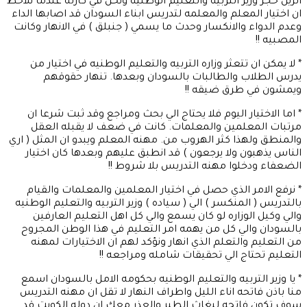
الزين حجر وزير التربيه والتعليم الوطنيه ونحن في كارثه عندما نلاحظ
ان اختيار المعلم والمعلمه لتدريس ابناء السودان قد اصابها الداء
وعدم الدواء والانكسار وحدث ما يسمي ( جنبلق ) في الانهار وكانت
المصبيه !!
* لا يمكن ان تتعثر وزاره التربيه والتعليم الوطنيه في اختيار من
يدرس الطلاب والطالبات بالسودان وبعدها. تنهار حقوقهم
ويمشون في طرق ضيقه !!
* اما الاختيار اليوم فلا يحتاج الي بحث ومراجع وقد ثبت شرعا ان
مرتبات المعلمين والمعلمات. كانت في ضعف لا يقبله العقل
والمنطق ولهذا كثر الهروب من. مهنه المعلم ويبدو ان المثل ( اري
الناس يذهبون ولا يرجعون ) قد انطبق عليهم وبعدها كان اختيار
الضعفاء ودخلوا مهنه التدريس بلا شروط !!
* نرفع الامر الذي حصل في اختيار المعلمين والمعلمات والقيام
بالتدريس ( المنكسر ) الي ( سياده ) وزير التربيه والتعليم الوطنيه
والي وكيل الوزاره لو كان يسمع والي كل اهل التعليم العارفين
بالسودان والي كل من يهمه امر التعليم في هذا الوطن المجروح
من التعليم والتعلم الذي انهار ونؤكد لهم ان الاختيارات لمهنه
التعليم تحتاج الي تحقيقات شامله ومراجعه !!
* يا وزير التربيه والتعليم الوطنيه بحكومه الامل بالسودان اسمع
منا باذن فاتحه اناء الليل واطراف النهار لا تقل ان مهنه التدريس
سوف تكون فاتحه لبغاث الطير والعذر معك ان دوله الكويت قد