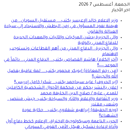
الجمعة, أغسطس 7 2026
اخر الأخبار
وزير الاعلام خالد الإعيسر يكتب…. مستقبل السودان.. من
هيمنة نفوذ المسؤول في زمن البطش والاستبداد إلى سيادة
العدالة والقانون
والي الجزيرة يدشن المركبات والآليات والمعدات الجديدة
للدفاع المدني بالولاية
والي الجزيرة : الدفاع المدني من أهم القطاعات وتستوجب
الاهتمام
(آخر الكلام) هاشم القصاص يكتب… الدفاع المدني… دائماً في
الموعد ٠٠٠٠!!
(من رحم المعاناة) ابوبكر محمود يكتب…. لمة عافية بفضل
الله والجيش!!
(إبر الحروف) عابد سيداحمد يكتب… شكرا كامل إدريس!!
اعلان بالنشر بحكم من محكمة الأحوال الشخصية الكاملين
للمدعي عليه / صلاح الدين الخليفة محمد
وزير الثقافة والإعلام والآثار والسياحة يكتب: جيش منتصر..
وشعب مقتدر
(وجه الحقيقة) إبراهيم شقلاوي يكتب… حكاية عودة
الشهداء!!
الحرب الناعمة وسيكولوجية الاختراق: الإعلام كخط دفاع أول
وأداة لإعادة تشكيل هيكل الأمن القومي السوداني