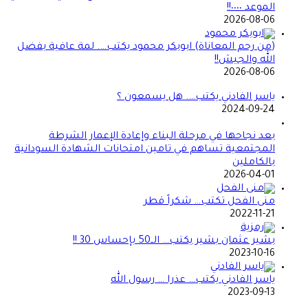
الموعد ٠٠٠٠!!
2026-08-06
(من رحم المعاناة) ابوبكر محمود يكتب…. لمة عافية بفضل
الله والجيش!!
2026-08-06
ياسر الفادني يكتب…. هل يسمعون ؟
2024-09-24
بعد نجاحها في مرحلة البناء وإعادة الإعمار الشرطة
المجتمعية تساهم في تامين امتحانات الشهادة السودانية
بالكاملين
2026-04-01
منى الفحل تكتب… شكراً قطر
2022-11-21
بشير عثمان بشير يكتب… الــ50 بإحساس 30 !!
2023-10-16
ياسر الفادني يكتب… عذرا … رسول الله
2023-09-13