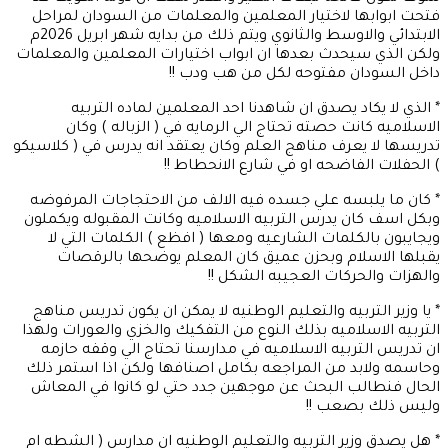
فتحت ابوابها لاختيار المعلمين والمعلمات من السودان لمراحل
الابتدائي والاوسط والثانوي ويتم ذلك من بدايه شهر ابريل 2026م
ولكن الذي سيحدث بعدها ان ابواب اختيارات المعلمين والمعلمات
داخل السودان مفتوحه لكل من هب ودب !!
* الذي لا يكاد يصدق ان شاهدنا احد المعلمين لماده التربيه
الاسلاميه كانت حصته تحتاج الي الرمايه في ( الزباله ) وكان
تدريسها لا يعرف مناهج العلم وكان يعتقد انه يدرس في ( كلاسيكو
) الحفلات الفاضحه او في شارع الانحطاط !!
* كان ما يلبسه علي جسده فيه الالف من الاحتجاجات المرفوضه
وبكل اسف كان يدرس التربيه الاسلاميه وكانت المقبوله ويكملون
ويجايبون بالكلمات الشارعيه ومعها ( افظع ) الكلمات التي لا
يقبلها الاسلام وبحزن عميق كان المعلم يوضحها بالرقصات
والهزات والحركات العجيبه الشكل !!
* يا وزير التربيه والتعليم الوطنيه لا يمكن ان يكون تدريس مناهج
التربيه الاسلاميه بذلك النوع من التفكيك والخزي والعورات ولهذا
ان تدريس التربيه الاسلاميه في مدارسنا تحتاج الي وقفه حازمه
وحاسمه ولابد من المراجعه بكامل اصنافها ولكن اذا استمر ذلك
الحال فنطالب البحث عن موجهين جدد حتي لو كانوا في المعاش
وليس ذلك بصعب !!
* هل يصدق وزير التربيه والتعليم الوطنيه ان مدارس ( الشطه ام