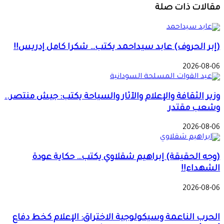
مقالات ذات صلة
(إبر الحروف) عابد سيداحمد يكتب… شكرا كامل إدريس!!
2026-08-06
وزير الثقافة والإعلام والآثار والسياحة يكتب: جيش منتصر..
وشعب مقتدر
2026-08-06
(وجه الحقيقة) إبراهيم شقلاوي يكتب… حكاية عودة
الشهداء!!
2026-08-06
الحرب الناعمة وسيكولوجية الاختراق: الإعلام كخط دفاع