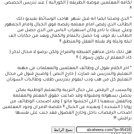
لكافه المعلمين موضه الطريقه ( الكوراليه ) عند تدريس الحصص
!!
* الذي وصلنا ايضا انه قبل شهر. هاجت الوسائط بفيديو ذلك
الطالب الذي رقص امام معلمه رقصه فوق الخيال وامام الجمهور
وعلي عينك يا تاجر وكان استغراب الناس من الذي حصل من
الطالب بلا خوف ودا حصل بالتمام والكمال ويعد من حكايات الف
ليله وليله ولا يقبله العقل والمنطق !!
هل ذلك داخل مناهج القبطه والافراح ولكن برضو لا مجال لذكر (
كاد المعلم ان يكون رسولا ) !!
* اخر الكلام نقول ان وظائف المعلمين والمعلمات في مهنه
التعليم والتدريس قد صارت ( خارج النص ) واصبح قبول في مجال
التعليم كل من هب ودب ليقوم بتدريس طلاب وطالبات السودان.
والسبب ان الرقص علي حبال التربيه والتعليم الوطنيه يمكن
يحصل بسهوله ومقبوله وقد ضاعت حقوق المعلم والمعلمه
وبالفعل سمعنا ( اللي اختشوا ماتو ) وقد اصبحت الوظائف من
زوايا ( الشحده ) وبعيده عن الخيال !! خلاصه الامر ان وجود المعلمين
اصحاب الرقصات داخل وخارج الفصول فقد جنت علي نفسها
براقش !!!
نسخ الرابط