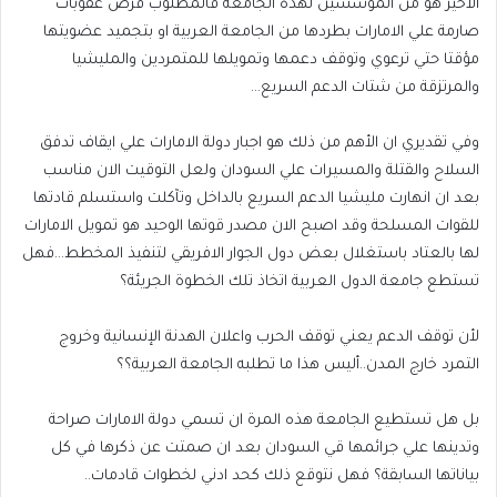
الاخير هو من المؤسسين لهذه الجامعة فالمطلوب فرض عقوبات
صارمة علي الامارات بطردها من الجامعة العربية او بتجميد عضويتها
مؤقتا حتي ترعوي وتوقف دعمها وتمويلها للمتمردين والمليشيا
والمرتزقة من شتات الدعم السريع…
وفي تقديري ان الأهم من ذلك هو اجبار دولة الامارات علي ايقاف تدفق
السلاح والقتلة والمسيرات علي السودان ولعل التوقيت الان مناسب
بعد ان انهارت مليشيا الدعم السريع بالداخل وتآكلت واستسلم قادتها
للقوات المسلحة وقد اصبح الان مصدر قوتها الوحيد هو تمويل الامارات
لها بالعتاد باستغلال بعض دول الجوار الافريقي لتنفيذ المخطط…فهل
تستطع جامعة الدول العربية اتخاذ تلك الخطوة الجريئة؟
لأن توقف الدعم يعني توقف الحرب واعلان الهدنة الإنسانية وخروج
التمرد خارج المدن..أليس هذا ما تطلبه الجامعة العربية؟؟
بل هل تستطيع الجامعة هذه المرة ان تسمي دولة الامارات صراحة
وتدينها علي جرائمها قي السودان بعد ان صمتت عن ذكرها في كل
بياناتها السابقة؟ فهل نتوقع ذلك كحد ادني لخطوات قادمات..