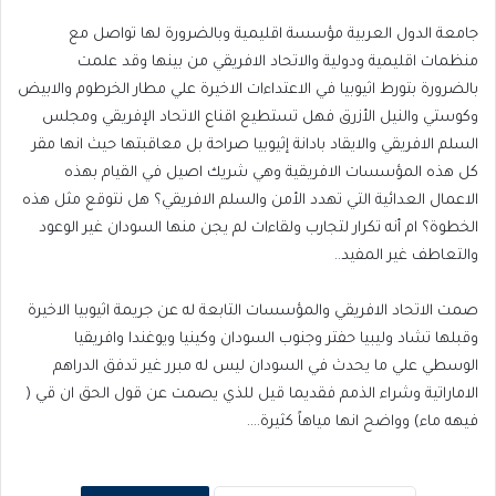
جامعة الدول العربية مؤسسة اقليمية وبالضرورة لها تواصل مع
منظمات اقليمية ودولية والاتحاد الافريقي من بينها وقد علمت
بالضرورة بتورط اثيوبيا في الاعتداءات الاخيرة علي مطار الخرطوم والابيض
وكوستي والنيل الأزرق فهل تستطيع اقناع الاتحاد الإفريقي ومجلس
السلم الافريقي والايقاد بادانة إثيوبيا صراحة بل معاقبتها حيث انها مقر
كل هذه المؤسسات الافريقية وهي شريك اصيل في القيام بهذه
الاعمال العدائية التي تهدد الأمن والسلم الافريقي؟ هل نتوقع مثل هذه
الخطوة؟ ام أنه تكرار لتجارب ولقاءات لم يجن منها السودان غير الوعود
والتعاطف غير المفيد..
صمت الاتحاد الافريقي والمؤسسات التابعة له عن جريمة اثيوبيا الاخيرة
وقبلها تشاد وليبيا حفتر وجنوب السودان وكينيا ويوغندا وافريقيا
الوسطي علي ما يحدث في السودان ليس له مبرر غير تدفق الدراهم
الاماراتية وشراء الذمم فقديما قيل للذي يصمت عن قول الحق ان قي (
فيهه ماء) وواضح انها مياهاً كثيرة….