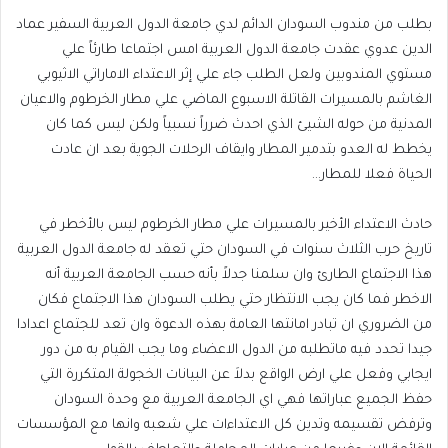
بطلب من مندوب السودان الدائم لدي جامعة الدول العربية السفير عماد
الدين عدوي عقدت جامعة الدول العربية امس اجتماعا طارئاً علي
مستوي المندوبين ولعل الطلب جاء علي إثر الاعتداء الاماراتي الاثيوبي
الغاشم بالمسيرات القاتلة الاسبوع الماضي علي مطار الخرطوم والاعيان
المدنية من حوله الشيئ الذي احدث ضرراً نسبياً ولكن ليس كما كان
يخطط له العدو بتدمير المطار وايقاف الرحلات الجوية بعد ان عادت
الحياة فعلا للمطار…
حادث الاعتداء الأخير بالمسيرات علي مطار الخرطوم ليس بالأخطر في
تاريخ حرب الثلاث سنوات في السودان حتي تعقد له جامعة الدول العربية
هذا الاجتماع الطارئ وان سلمنا جدلاً بأنه حسب الجامعة العربية أنه
الاخطر فما كان يجب الانتظار حتي يطلب السودان هذا الاجتماع فكان
من الضروري ان تبادر امانتها العامة بهذه الدعوة وان تعد للجتماع اعدادا
جيدا تحدد فيه ماتطلبه من الدول الاعضاء وما يجب القيام به من دور
ايجابي وفعل علي ارض الواقع بدلاَ عن البيانات الخجولة المتكررة التي
حفظ الجميع عباراتها فهي اي الجامعة العربية مع وحدة السودان
وترفض تقسيمه وتدين كل الاعتداءات علي شعبه وانها مع المؤسسات