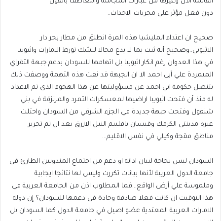
القائمة الان وغيرها من عبارات المجاملة والتعاطف بالقول
دون فعل مؤثر علي مجريات الاحداث..
صحيح ان اعتداء المليشيا هذه المرة انطلق من مطار بحر دار
الاثيوبي..وصحيح أنه ثبت بما لا يدع مجالا للشك تورط الامارات واثيوبيا
في هذا العدوان رغم انكار اثيوبيا بل اتهامها للسودان بدعم جبهة التقراي
المتمردة علي آبي احمد الا ان الجبهة قد نفت هذه التهمة ووصفت ذلك
بتنصل حكومة ابي احمد عن مسؤوليتها عن هذا الهجوم الذي تم الاعداد
له منذ أن فتحت اثيوبيا اراضيها لمعسكرات التمرد والمرتزقة في بني
شنقول وفتحت جبهة جديدة في الجزء الشرقي من السودان واحتلت
عبره مدينتي الكرمك وقيسان باقلبيم النيل الازرق بعد ان تم تحرير
مناطق مقجة وكيلي في نفس الاقليم…
السودان ليس بحاجة لبيان ادانة او دعم من اجتماع المندوبين الطارئ في
جامعة الدول العربية لأنها بيانات تكررت وليس لها نتائجا ايجابية
وملموسة علي أرض الواقع…فما المطلوب اذن من الجامعة العربية في
هذا التوقيت ان كانت فعلا صادقة وجادة في دعمها للسودان؟ إن دولة
الامارات العربية المعتدية عضو اصيل في جامعة الدول كما السودان بل