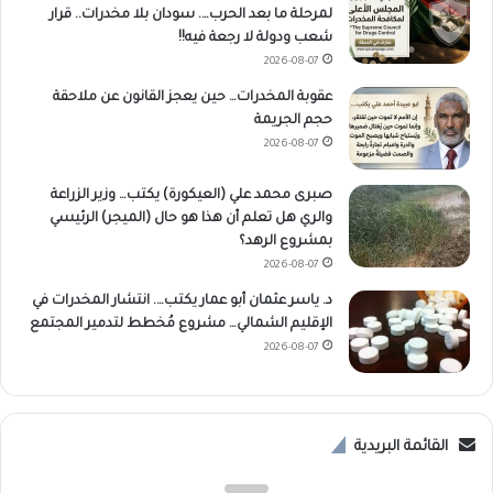
لمرحلة ما بعد الحرب…. سودان بلا مخدرات.. قرار
شعب ودولة لا رجعة فيه!!
2026-08-07
عقوبة المخدرات… حين يعجز القانون عن ملاحقة
حجم الجريمة
2026-08-07
صبرى محمد علي (العيكورة) يكتب… وزير الزراعة
والري هل تعلم أن هذا هو حال (الميجر) الرئيسي
بمشروع الرهد؟
2026-08-07
د. ياسر عثمان أبو عمار يكتب…. انتشار المخدرات في
الإقليم الشمالي… مشروع مُخطط لتدمير المجتمع
2026-08-07
القائمة البريدية