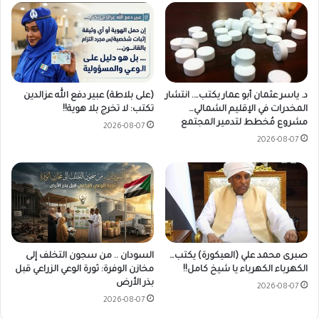
د. ياسر عثمان أبو عمار يكتب…. انتشار
(على بلاطة) عبير دفع الله عزالدين
المخدرات في الإقليم الشمالي…
تكتب: لا تخرج بلا هوية!!
مشروع مُخطط لتدمير المجتمع
2026-08-07
2026-08-07
صبرى محمد علي (العيكورة) يكتب…
السودان .. من سجون التخلف إلى
الكهرباء الكهرباء يا شيخ كامل!!
مخازن الوفرة: ثورة الوعي الزراعي قبل
بذر الأرض
2026-08-07
2026-08-07