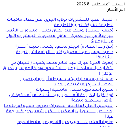
السبت, أغسطس 8 2026
اخر الأخبار
اللجنة العليا للمشتريات بولاية الجزيرة تفرز عطاء ماكينات
الطباعة لشركة الجزيرة للطباعة
(حديث السبت) يوسف عبد المنان يكتب… مشاورات الرئيس
تثير جدلاً في غير معترك… ماهي مطلوبات الجمهورية الأولى
من البرهان؟
(من رحم المعاناة) ابوبكر محمود يكتب…. سبت أخضر!!
د. عبد الوهاب عبد الفضيل يكتب… الجامعات والجودة
الشاملة!!
(صوت الحق) مبارك عبد القادر محمد يكتب… (الميدان في
انتظارك يا سعادة البرهان…. لا تسمع لهم فإنهم سبب حريق
الوطن )
علاء الدين محمد ابكر يكتب: شرطة أم درمان تضرب
العصابات الإجرامية بيد من حديد
سلوى أحمد موية تكتب… ماتحكيه الاغنيات
فوق كل إرادة إرادة الله…. حين يريد الله لك أمراً فلا قوة في
الأرض تستطيع منعه!!
المجلس الأعلى لمكافحة المخدرات ضرورة حتمية لمرحلة ما
بعد الحرب…. سودان بلا مخدرات.. قرار شعب ودولة لا رجعة
فيه!!
عقوبة المخدرات… حين يعجز القانون عن ملاحقة حجم