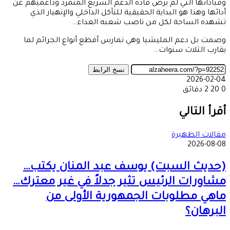
وقياداتها التي لم يرض قادة الدعم السريع المتمرد وداعميهم عن
أدائها وهذا هو البداية الحقيقية للتآكل الداخلي والإنهيار الذي
تشهده الساحة لكل من ناصب شعبه العداء…
وصمت بل دعم المليشيا وهي تمارس أفظع أنواع الجرائم لما
يقارب الثلاث سنوات…
نسخ الرابط
2026-02-04
0
20
2 دقائق
‫X
طباعة
تيلقرام
ماسنجر
ماسنجر
واتساب
مشاركة
فيسبوك
عبر
أقرأ التالي
البريد
مقالات الظهيرة
2026-08-08
(حديث السبت) يوسف عبد المنان يكتب…
مشاورات الرئيس تثير جدلاً في غير معترك…
ماهي مطلوبات الجمهورية الأولى من
البرهان؟