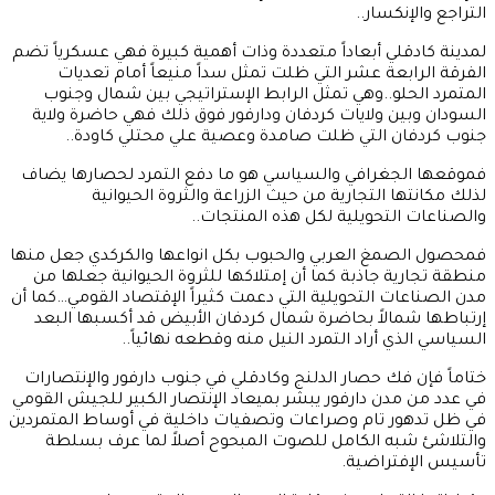
التراجع والإنكسار..
لمدينة كادقلي أبعاداً متعددة وذات أهمية كبيرة فهي عسكرياً تضم
الفرقة الرابعة عشر التي ظلت تمثل سداً منيعاً أمام تعديات
المتمرد الحلو..وهي تمثل الرابط الإستراتيجي بين شمال وجنوب
السودان وبين ولايات كردفان ودارفور فوق ذلك فهي حاضرة ولاية
جنوب كردفان التي ظلت صامدة وعصية علي محتلي كاودة..
فموقعها الجغرافي والسياسي هو ما دفع التمرد لحصارها يضاف
لذلك مكانتها التجارية من حيث الزراعة والثروة الحيوانية
والصناعات التحويلية لكل هذه المنتجات..
فمحصول الصمغ العربي والحبوب بكل انواعها والكركدي جعل منها
منطقة تجارية جاذبة كما أن إمتلاكها للثروة الحيوانية جعلها من
مدن الصناعات التحويلية التي دعمت كثيراً الإقتصاد القومي…كما أن
إرتباطها شمالاً بحاضرة شمال كردفان الأبيض قد أكسبها البعد
السياسي الذي أراد التمرد النيل منه وقطعه نهائياً..
ختاماً فإن فك حصار الدلنج وكادقلي في جنوب دارفور والإنتصارات
في عدد من مدن دارفور يبشر بميعاد الإنتصار الكبير للجيش القومي
في ظل تدهور تام وصراعات وتصفيات داخلية في أوساط المتمردين
والتلاشئ شبه الكامل للصوت المبحوح أصلاً لما عرف بسلطة
تأسيس الإفتراضية.