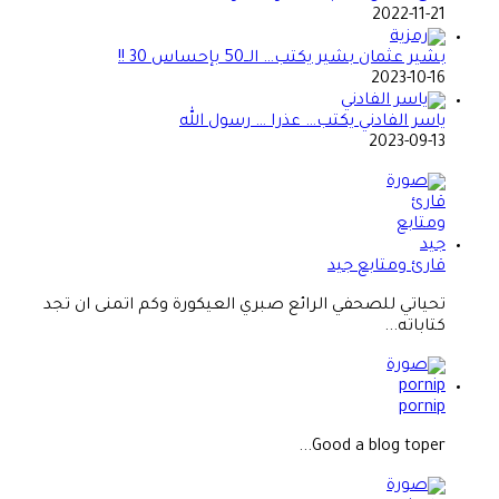
2022-11-21
بشير عثمان بشير يكتب… الــ50 بإحساس 30 !!
2023-10-16
ياسر الفادني يكتب… عذرا … رسول الله
2023-09-13
قارئ ومتابع جيد
تحياتي للصحفي الرائع صبري العيكورة وكم اتمنى ان تجد
كتاباته...
pornip
Good a blog toper...