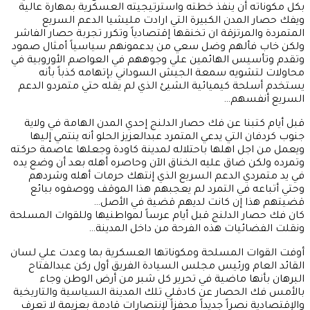
بكل مكوناته أن ينفذ خطته واسترتيجيته العسكرية بمهارة عالية
ويفك حصار المدن الكبيرة التي ارادت مليشيا الدعم السريع
المتمردة والمرتزقة ان تخنقها إقتصادياً وتكرر تجربة حصار الفاشر
ولكن خاب فألهم وضل سعي من يدعمونهم سياسياً أمثال صمود
وتقدم وتأسيس الهائمين علي وجوههم في العواصم الأوروبية في
محاولات لتشويه سمعة الجيش السوداني بإتهامه كذباً بأنه
يستخدم أسلحة كيميائية الشيئ الذي لم يقله حتي متمردو الدعم
السريع أنفسهم…
قبل أيام كتبنا عن فك حصار الدلنج إحدي المدن الهامة في ولاية
جنوب كردفان التي يدعي المتمرد عبدالعزيز الحلو أنه ينتمي إليها
ويعمل من اجل اهلها باحتلاله لمدينة كاودة وجعلها عاصمة حركته
وتمرده ولكن ضاق عليه الخناق الآن وحاصره أهله بعد أن وضع يده
في يد متمردي الدعم السريع الذي إنتهك حرمات أهله وشردهم
وحتي أتباعه في التمرد لم يعجبهم هذا الموقف ووصفوه ببائع
قضيتهم هذا إن كانت لديهم قضية في الأصل…
كان فك حصار الدلنج قبل أيام عرساً لمواطنيها وللقوات المسلحة
ونقلت الفضائيات هذه الفرحة من داخل المدينة…
أوفت القوات المسلحة ومكوناتها العسكرية بما وعدت علي لسان
القائد العام ورئيس مجلس السيادة الفريق أول ركن عبدالفتاح
البرهان بأنها ماضية في تحرير كل شبر من أرض الوطن وجاء
بالأمس فك الحصار عن كادقلي تلك المدينة السياسية والتاريخية
والإقتصادية نصراً جديداً محفزاً لإنتصارات قادمة بعزيمة لا تعرف