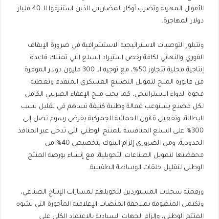
الأموال المهربة وتضرب أوكار المضاربين الذين استنزفوا الـ 40 مليار
دولار المهاجرة.
​وتتبلور التوصيات الاستراتيجية الاستشرافية في ضرورة الإيقاف
الفوري والنهائي لكافة رخص استيراد السلع التي تمتلك قاعدة
إنتاجية محلية تتجاوز 50%، مع توجيه الـ 300 مليون دولار الموفرة
من فاتورة الملح لتمويل التصنيع العسكري المتقدم وتغطية
فجوة الدواء الاستراتيجي، كما يجب منح الإعفاء الضريبي الكامل
لكل مصنع يستوعب عمالة وطنية كثيفة تساهم في تقليل نسب
البطالة، وتفعيل قانون الحمائية الجمركية بفرض رسوم تصل إلى
300% على السلع المنافسة للمنتج الوطني التي تدخل عبر المنافذ
الحدودية، ومن الضروري إلزام البنوك بتخصيص 40% من
محفظتها لتمويل الصناعات التحويلية، مع إنشاء بورصة المنتج
الوطني لتقليل حلقات الوساطة الطفيلية.
ورقمنة سجلات المستوردين لتحويلهم لمسارات الإنتاج الصناعي،
وتكتمل المنظومة بملاحقة المنصات الإعلامية المأجورة التي تشوه
المنتج الوطني، وإلزام الجهات السيادية بالاعتماد الكلي على