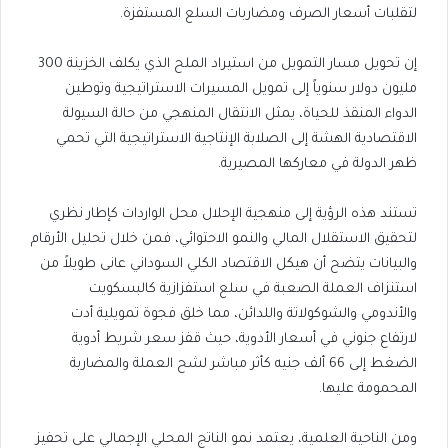
لتقلبات أسعار الصرف ومضاربات السلع المستفزة.
إن تحويل مسار التمويل من استيراد الملح الذي يكلف الخزينة 300
مليون دولار سنوياً إلى تمويل المسيرات الاستراتيجية وتوطين
الدواء المنقذ للحياة، يمثل الانتقال المنهجي من حالة السيولة
الاقتصادية الهشة إلى الصلابة الإنتاجية الاستراتيجية التي تحمي
ظهر الدولة في معاركها المصيرية.
​تستند هذه الرؤية إلى منهجية الإحلال محل الواردات كإطار نظري
لتحقيق الاستقلال المالي والنمو الاحتوائي، فمن خلال تحليل الأرقام
والبيانات يتضح أن هيكل الاقتصاد الكلي السوداني عانى طويلاً من
استنزاف العملة الصعبة في سلع استفزازية كالبسكويت
والأندومي والشوكولاتة واللدائن، مما خلق فجوة تمويلية أدت
لارتفاع جنوني في أسعار الأدوية، حيث قفز سعر شريط أدوية
الضغط إلى 66 ألف جنيه كأثر مباشر لشح العملة والمضاربة
المحمومة عليها.
ومن الناحية العلمية، يعتمد نمو الناتج المحلي الإجمالي على تحفيز