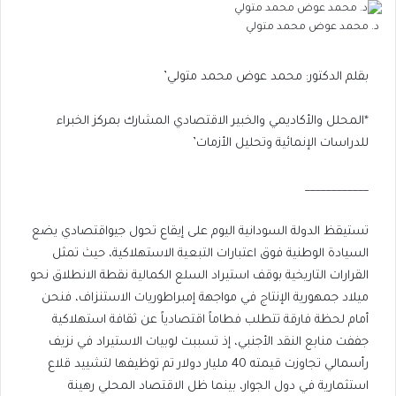
د. محمد عوض محمد متولي
​بقلم الدكتور: محمد عوض محمد متولي’
*المحلل والأكاديمي والخبير الاقتصادي المشارك بمركز الخبراء
للدراسات الإنمائية وتحليل الأزمات’
____________
​تستيقظ الدولة السودانية اليوم على إيقاع تحول جيواقتصادي يضع
السيادة الوطنية فوق اعتبارات التبعية الاستهلاكية، حيث تمثل
القرارات التاريخية بوقف استيراد السلع الكمالية نقطة الانطلاق نحو
ميلاد جمهورية الإنتاج في مواجهة إمبراطوريات الاستنزاف، فنحن
أمام لحظة فارقة تتطلب فطاماً اقتصادياً عن ثقافة استهلاكية
جففت منابع النقد الأجنبي، إذ تسببت لوبيات الاستيراد في نزيف
رأسمالي تجاوزت قيمته 40 مليار دولار تم توظيفها لتشييد قلاع
استثمارية في دول الجوار، بينما ظل الاقتصاد المحلي رهينة