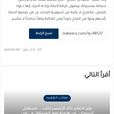
سمائه بمسيراته، ويصون كرامة أجياله بإرادته الحرة، إنها دعوة
للعمل، فالتاريخ لا يكتبه من استوردوا الغذاء، بل من صنعوا الحياة
بأيديهم وبنوا من الملح باروداً ومن الماكنة وطناً شامخاً لا ينكسر.
نسخ الرابط
0
17
3 دقائق
2026-05-15
‫X
فيسبوك
ماسنجر
ماسنجر
تيلقرام
طباعة
واتساب
مشاركة
عبر
البريد
أقرأ التالي
مقالات الظهيرة
وزير الاعلام خالد الإعيسر يكتب…. مستقبل
السودان.. من هيمنة نفوذ المسؤول في زمن