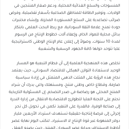
المنسوجات والسلع الغذائية المحلية، ودعم صغار المنتجين في
الولايات، وتوفير الطاقة للمناطق الصناعية بأسعار تفضيلية، وفرض
ضرائب تصاعدية على السلع المستوردة المخزنة، وإنشاء مختبرات
جودة تمنح علامة الثقة السودانية، مع ربط البحث العلمي بابتكار
بدائل محلية للمواد الخام، وإعفاء آلات خطوط الإنتاج من الرسوم
لمدة 10 سنوات، وصولاً إلى إعلان عام الإنتاج الوطني كاستراتيجية
عليا تتوحد حولها كافة الجهود الرسمية والشعبية.
​تخلص هذه المنهجية العلمية إلى أن فطام التبعية هو المسار
الوحيد لاستعادة التوازن الهيكلي للاقتصاد السوداني، حيث يعتمد
نجاح هذه الرؤية على المثلث الذهبي المتمثل في إرادة سياسية
صارمة، وقطاع خاص وطني منتج، ومستهلك واعي يدرك أن شراء
المنتج المحلي هو رصاصة في صدر التضخم، إن المسئولية التاريخية
تحتم على اللجنة العليا للطوارئ الاقتصادية الانتقال من إدارة الندرة
إلى صناعة الوفرة، فالقدرة على التنفيذ تكمن في تحويل كل تحدٍ
إجرائي إلى فرصة إنتاجية حقيقية تستهدف استرداد الأربعين مليار
دولار المنهوبة عبر قوة الإنتاج لا الاستيراد، لنكتب اليوم نهاية عصر
أباطرة الاستنزاف وبداية عصر السودان المنتج، حيث يصنع العقل