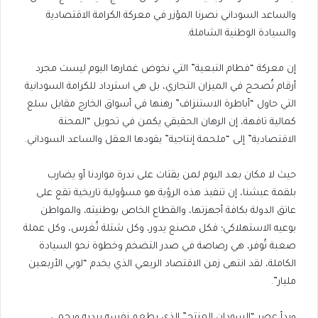
والساعد السوداني نصرنا المؤزر في معركة الكرامة الاقتصادية
والسيادة الوطنية الشاملة.
​إن معركة “فطام التبعية” التي نخوض غمارها اليوم ليست مجرد
أرقام تُصحح في الميزان التجاري، بل هي استرداد للكرامة السودانية
التي حاول “أباطرة الاستنزاف” رهنها في أسواق الخارج مقابل سلع
كمالية تافهة، إن الرهان الحقيقي يكمن في تحويل “المحنة
الاقتصادية” إلى “ملحمة إنتاجية” يقودها العقل والساعد السوداني.
حيث لا مكان بعد اليوم لمن يقتات على ندرة مواردنا أو يضارب
بلقمة عيشنا، إن تنفيذ هذه الرؤية هو مسؤولية تاريخية تقع على
عاتق الدولة بكافة أجهزتها، والقطاع الخاص بوطنيته، والمواطن
بوعيه الاستهلاكي؛ فكل مصنع يدور، وكل شتلة تُغرس، وكل عملة
صعبة تُوفر، هي رصاصة في صدر التضخم وخطوة نحو السيادة
الكاملة، لقد انتهى زمن الاقتصاد الريعي الذي يخدم “لوبي الأربعين
مليار”.
وبدأ عصر “السودان المنتج” الذي يطعم نفسه بيديه ويحمي