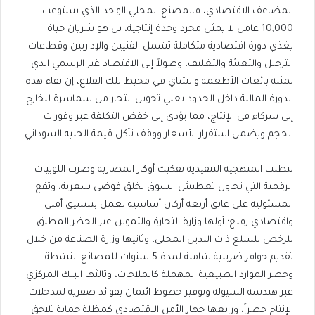
المضاعف الاقتصادي، فالمصنع المحلي الواحد الذي يستوعب
10,000 عامل لا يمثل مجرد وحدة إنتاجية، بل هو شريان حياة
يغذي دورة اقتصادية متكاملة تشمل الفنيين والإداريين وقطاعات
الترحيل والتعبئة والتغليف، وصولاً إلى الاقتصاد غير الرسمي الذي
تمثله بائعات الأطعمة والشاي في محيط تلك القلاع، إن بقاء هذه
الدورة المالية داخل الحدود يعني تحويل التجار من سماسرة للخارج
إلى شركاء في الإنتاج، مما يؤدي إلى خفض التكلفة عبر وفورات
الحجم ويضمن استقرار الأسعار ووقف تآكل قيمة الجنيه السوداني.
​تتطلب المنهجية التنفيذية تفكيك أوكار المضاربة وضرب اللوبيات
الرقمية التي تحاول تعطيش السوق لخلق فوضى سعرية، وتقع
المسئولية على عاتق أربعة أركان أساسية تعمل بتنسيق أمني
واقتصادي رفيع؛ أولها وزارة التجارة والتموين عبر الحظر المطلق
للرخص للسلع ذات البديل المحلي، وثانيها وزارة الصناعة من خلال
تقديم حوافز ضريبية شاملة لمدة 5 سنوات للمصانع النشطة
وحصر الموارد الطبيعية المهملة كالملاحات، وثالثها البنك المركزي
عبر هندسة السيولة وتوفير خطوط ائتمان بفوائد صفرية لمدخلات
الإنتاج حصراً، ورابعها جهاز الأمن الاقتصادي كمظلة حماية تلاحق