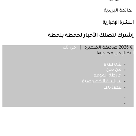
in our...
القائمة البريدية
النشرة الإخبارية
إشترك لتصلك الأخبار لححظة بلحظة
© 2026 صحيفة الظهيرة |
مي تك
الاخبار من مصدرها
الرئيسية
من نحن
خارطة الموقع
سياسة الخصوصية
اتصل بنا
فيسبوك
‫X
زر
الذهاب
إلى
الأعلى