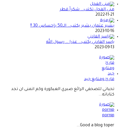
منى الفحل تكتب… شكراً قطر
2022-11-21
بشير عثمان بشير يكتب… الــ50 بإحساس 30 !!
2023-10-16
ياسر الفادني يكتب… عذرا … رسول الله
2023-09-13
قارئ ومتابع جيد
تحياتي للصحفي الرائع صبري العيكورة وكم اتمنى ان تجد
كتاباته...
pornip
Good a blog toper...