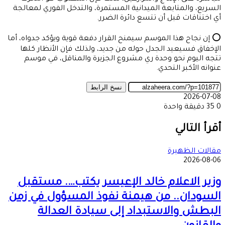
السريع، والمتابعة الميدانية المستمرة، والتدخل الفوري لمعالجة
أي اختناقات قبل أن تتسع دائرة الضرر.
⭕ إن نجاح هذا الموسم سيمنح القرار دفعة قوية ويؤكد جدواه، أما
الإخفاق فسيعيد الجدل حوله من جديد، ولذلك فإن الأنظار كلها
تتجه اليوم نحو وحدة ري مشروع الجزيرة والمناقل، في موسم
عنوانه الأكبر التحدي.
نسخ الرابط
2026-07-08
0
35
دقيقة واحدة
‫X
طباعة
تيلقرام
ماسنجر
ماسنجر
واتساب
مشاركة
فيسبوك
عبر
أقرأ التالي
البريد
مقالات الظهيرة
2026-08-06
وزير الاعلام خالد الإعيسر يكتب…. مستقبل
السودان.. من هيمنة نفوذ المسؤول في زمن
البطش والاستبداد إلى سيادة العدالة