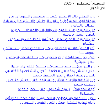
الجمعة, أغسطس 7 2026
اخر الأخبار
وزير الاعلام خالد الإعيسر يكتب…. مستقبل السودان.. من
هيمنة نفوذ المسؤول في زمن البطش والاستبداد إلى سيادة
العدالة والقانون
والي الجزيرة يدشن المركبات والآليات والمعدات الجديدة
للدفاع المدني بالولاية
والي الجزيرة : الدفاع المدني من أهم القطاعات وتستوجب
الاهتمام
(آخر الكلام) هاشم القصاص يكتب… الدفاع المدني… دائماً في
الموعد ٠٠٠٠!!
(من رحم المعاناة) ابوبكر محمود يكتب…. لمة عافية بفضل
الله والجيش!!
(إبر الحروف) عابد سيداحمد يكتب… شكرا كامل إدريس!!
اعلان بالنشر بحكم من محكمة الأحوال الشخصية الكاملين
للمدعي عليه / صلاح الدين الخليفة محمد
وزير الثقافة والإعلام والآثار والسياحة يكتب: جيش منتصر..
وشعب مقتدر
(وجه الحقيقة) إبراهيم شقلاوي يكتب… حكاية عودة
الشهداء!!
الحرب الناعمة وسيكولوجية الاختراق: الإعلام كخط دفاع أول
وأداة لإعادة تشكيل هيكل الأمن القومي السوداني