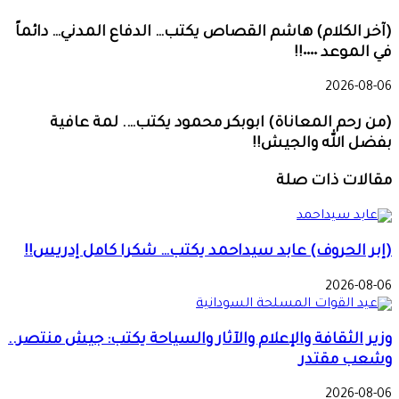
(آخر الكلام) هاشم القصاص يكتب… الدفاع المدني… دائماً
في الموعد ٠٠٠٠!!
2026-08-06
(من رحم المعاناة) ابوبكر محمود يكتب…. لمة عافية
بفضل الله والجيش!!
مقالات ذات صلة
(إبر الحروف) عابد سيداحمد يكتب… شكرا كامل إدريس!!
2026-08-06
وزير الثقافة والإعلام والآثار والسياحة يكتب: جيش منتصر..
وشعب مقتدر
2026-08-06