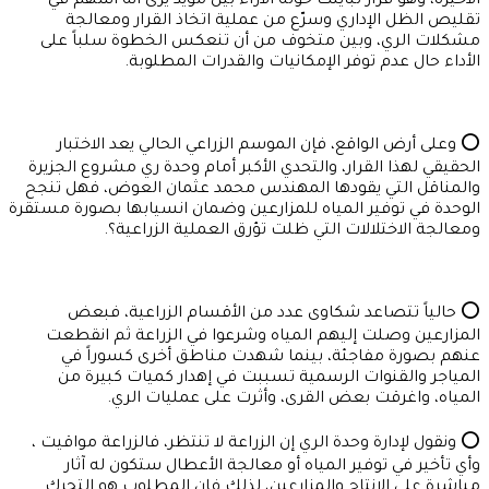
الأخيرة، وهو قرار تباينت حوله الآراء بين مؤيد يرى أنه أسهم في
تقليص الظل الإداري وسرّع من عملية اتخاذ القرار ومعالجة
مشكلات الري، وبين متخوف من أن تنعكس الخطوة سلباً على
الأداء حال عدم توفر الإمكانيات والقدرات المطلوبة.
⭕ وعلى أرض الواقع، فإن الموسم الزراعي الحالي يعد الاختبار
الحقيقي لهذا القرار، والتحدي الأكبر أمام وحدة ري مشروع الجزيرة
والمناقل التي يقودها المهندس محمد عثمان العوض، فهل تنجح
الوحدة في توفير المياه للمزارعين وضمان انسيابها بصورة مستقرة
ومعالجة الاختلالات التي ظلت تؤرق العملية الزراعية؟.
⭕ حالياً تتصاعد شكاوى عدد من الأقسام الزراعية، فبعض
المزارعين وصلت إليهم المياه وشرعوا في الزراعة ثم انقطعت
عنهم بصورة مفاجئة، بينما شهدت مناطق أخرى كسوراً في
المياجر والقنوات الرسمية تسببت في إهدار كميات كبيرة من
المياه، واغرقت بعض القرى، وأثرت على عمليات الري.
⭕ ونقول لإدارة وحدة الري إن الزراعة لا تنتظر، فالزراعة مواقيت ،
وأي تأخير في توفير المياه أو معالجة الأعطال ستكون له آثار
مباشرة على الإنتاج والمزارعين، لذلك فإن المطلوب هو التحرك