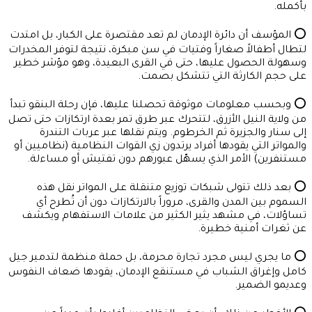
بأكمله.
⭕ المؤسف أن دائرة الإدمان لم تعد مقتصرة على الكبار، بل امتدت
لتطال أطفالاً صغاراً وفتيات في سن مبكرة، نتيجة لتوفر المخدرات
وسهولة الحصول عليها، حتى في القرى البعيدة، وهو مؤشر خطير
على حجم الكارثة التي تتشكل بصمت.
⭕ وبحسب معلومات موثوقة تحصلنا عليها، فإن رحلة البنقو تبدأ
من ولاية النيل الأزرق، لتتحرك عبر طرق تمر بعدة ارتكازات حتى تصل
إلى سنار والجزيرة ثم الخرطوم. ويتم نقلها عبر عربات التندرة
والمواتر التي يقودها أفراد يرتدون زي القوات النظامية (نظاميين أو
مستنفرين) الأمر الذي يسهّل عبورهم دون تفتيش أو مساءلة.
⭕ بعد ذلك تتولى شبكات توزيع متنقلة على المواتر نقل هذه
السموم بين المدن والقرى، مروراً بالارتكازات دون أن تُطرح أي
تساؤلات، في مشهد يثير الكثير من علامات الاستفهام ويكشف
عن ثغرات أمنية خطيرة.
⭕ ما يجري ليس مجرد تجارة محرمة، بل حملة منظمة لتدمير جيل
كامل وإغراق الشباب في مستنقع الإدمان، يقودها ضعاف النفوس
وعديمو الضمير.