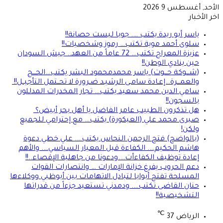
الأحد, أغسطس 9 2026
اخر الأخبار
ياسر أبو ريدة يكتب …. جوبا ليست حصانة!!
سلوى أحمد موية تكتب… رموز وشخصيات!!
عزيزة المعراج تكتب… 72 عاماً من العهد.. جيش السودان
حين ينادي الوطن!!
(شـــوكة حـــوت) ياسر محمدمحمود البشر يكتب…الحـــج
والعمـــرة…إعـادة سامـى الرشيـد ضـرورة لا تحــتمل التأجيــل!!
سامي الدين محمد سعيد يكتب… تجار المخدرات المدللون
بالسجون!!
هل تذكرون الطبيب عامر الفاضل يا أهل بحر أبيض؟
صبرى محمد علي (العيكورة) يكتب… مع إحترامي للجميع
ولكن!
(بالواضح) فتح الرحمن النحاس يكتب…. علي خطي دعوة
هاشم الحكيم…. الكفاءة قبل المعيار السياسي…. والأهم
إعادة توظيف الكفاءأت….ودعونا من جاهلية الإقصاء..!!
دعم الحروب يفرغ خزانة الإمارات … وانتصارات القوات
المسلحة تفتح أبوابا لتبادل الاتهامات بين أبوظبي ووكلاءها
حنان القاضى تكتب…. ودمدني تستعيد جزءاً من قدراتها
التشخيصية!!
℃
الرياض
37