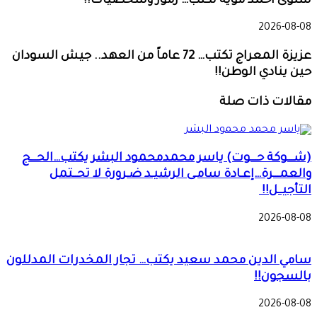
سلوى أحمد موية تكتب… رموز وشخصيات!!
2026-08-08
عزيزة المعراج تكتب… 72 عاماً من العهد.. جيش السودان
حين ينادي الوطن!!
مقالات ذات صلة
(شـــوكة حـــوت) ياسر محمدمحمود البشر يكتب…الحـــج
والعمـــرة…إعـادة سامـى الرشيـد ضـرورة لا تحــتمل
التأجيــل!!
2026-08-08
سامي الدين محمد سعيد يكتب… تجار المخدرات المدللون
بالسجون!!
2026-08-08