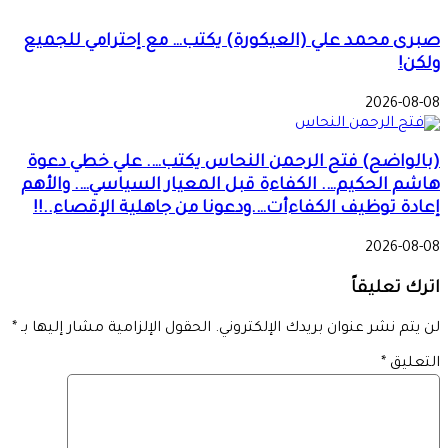
صبرى محمد علي (العيكورة) يكتب… مع إحترامي للجميع
ولكن!
2026-08-08
(بالواضح) فتح الرحمن النحاس يكتب…. علي خطي دعوة
هاشم الحكيم…. الكفاءة قبل المعيار السياسي…. والأهم
إعادة توظيف الكفاءأت….ودعونا من جاهلية الإقصاء..!!
2026-08-08
اترك تعليقاً
لن يتم نشر عنوان بريدك الإلكتروني.
الحقول الإلزامية مشار إليها بـ
*
التعليق
*