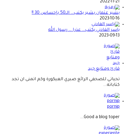
2022-11-21
بشير عثمان بشير يكتب… الــ50 بإحساس 30 !!
2023-10-16
ياسر الفادني يكتب… عذرا … رسول الله
2023-09-13
قارئ ومتابع جيد
تحياتي للصحفي الرائع صبري العيكورة وكم اتمنى ان تجد
كتاباته...
pornip
Good a blog toper...