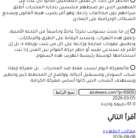
⭕ الأخطر من ذلك، أن بعض النظاميين أفادوا بأن عدداً من
المتهمين الذين تم ضبطهم متلبسين بتجارة المخدرات أُطلق
سراحهم دون محاكمات رادعة، وهو أمر يضرب هيبة القانون ويشجع
الشبكات الإجرامية على التمادي.
⭕ إن ما يحدث يستوجب تحركاً عاجلاً وحاسماً من اللجنة الأمنية،
بإغلاق هذه الثغرات، وتشديد الرقابة على الطرق والارتكازات،
وتطبيق عقوبات صارمة ورادعة على كل من يثبت تورطه.ة، بل إن
الأمر قد يستدعي تقييد أو حظر حركة المواتر بين المدن إذا ثبت
استخدامها كوسيلة رئيسية لتهريب هذه السموم.
⭕ فالمعركة اليوم ليست فقط ضد المخدرات… بل معركة لإنقاذ
شباب السودان ومستقبل أجياله، وواضح ان المخطط كبير وخطير،
ويستهدف الشباب الذين كانوا أساس معركة الكرامة.
نسخ الرابط
2026-03-05
0
61
دقيقة واحدة
‫X
طباعة
تيلقرام
ماسنجر
ماسنجر
واتساب
مشاركة
فيسبوك
عبر
أقرأ التالي
البريد
مقالات الظهيرة
2026-08-08