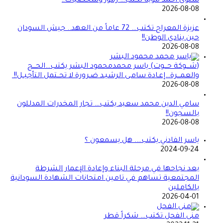
سلوى أحمد موية تكتب… رموز وشخصيات!!
2026-08-08
عزيزة المعراج تكتب… 72 عاماً من العهد.. جيش السودان
حين ينادي الوطن!!
2026-08-08
(شـــوكة حـــوت) ياسر محمدمحمود البشر يكتب…الحـــج
والعمـــرة…إعـادة سامـى الرشيـد ضـرورة لا تحــتمل التأجيــل!!
2026-08-08
سامي الدين محمد سعيد يكتب… تجار المخدرات المدللون
بالسجون!!
2026-08-08
ياسر الفادني يكتب…. هل يسمعون ؟
2024-09-24
بعد نجاحها في مرحلة البناء وإعادة الإعمار الشرطة
المجتمعية تساهم في تامين امتحانات الشهادة السودانية
بالكاملين
2026-04-01
منى الفحل تكتب… شكراً قطر