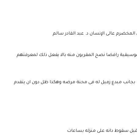
 المخضرم عالى الإنسان د. عبد القادر سالم
الموسيقية رافضا نصح المقربون منه بالا يفعل ذلك لمعرفتهم
وف بجانب مبدع زميل له فى محنة مرضه وهكذا ظل دون ان يتقدم
ة قبل سقوط دانه على منزله بساعات