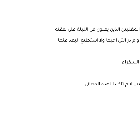
غنيين الذين يغنون فى الليلة على نفقته
م در التى احبها ولا استطيع البعد عنها
 السفراء
ل ايام تاكيدا لهذه المعانى