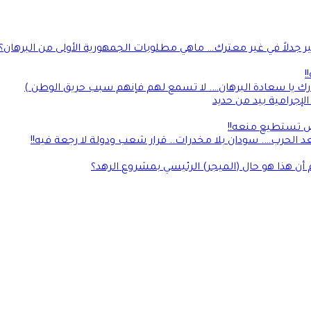
جدلاً في غير معترك… ماهي مطلوبات الجمهورية الأولى من البرهان؟
!
رك يا سعادة البرهان…. لا تسمع لهم فإنهم سبب حريق الوطن )
إجرامية بيد من حديد
لأرض تستطيع منعه!!
 الحرب…. سودان بلا مخدرات.. قرار شعب ودولة لا رجعة فيه!!
 أن هذا هو حال (الميجر) الرئيسي بمشروع الرهد؟