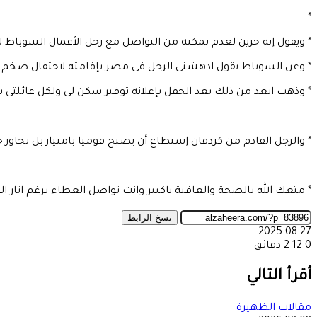
*
* ويقول إنه حزين لعدم تمكنه من التواصل مع رجل الأعمال السوباط ل
* وعن السوباط يقول ادهشنى الرجل فى مصر بإقامته لاحتفال ضخم عل
* وذهب ابعد من ذلك بعد الحفل بإعلانه توفير سكن لى ولكل عائلتى ب
* والرجل القادم من كردفان إستطاع أن يصبح قوميا بامتياز بل تجاوز حد
* متعك الله بالصحة والعافية ياكبير وانت تواصل العطاء برغم اثار ال
نسخ الرابط
2025-08-27
0
12
2 دقائق
‫X
طباعة
تيلقرام
ماسنجر
ماسنجر
واتساب
مشاركة
فيسبوك
عبر
أقرأ التالي
البريد
مقالات الظهيرة