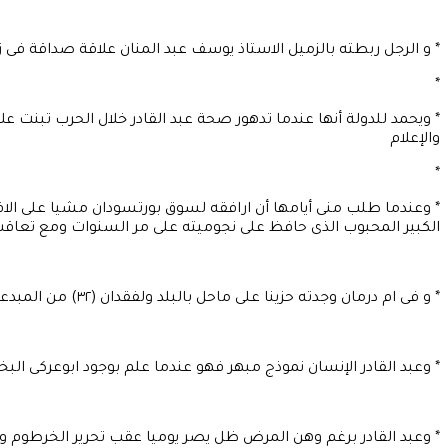
* و الرجل ربطته بالزميل الاستاذ يوسف عبد المنان علاقة صداقة ف
*
* ويحمد للدولة أنها عندما تدهور صحة عبد القادر خلال الحرب تبنت ع
والإعلام
*
* وعندما طلب منى أيامها أن ارافقه لسوق بورتسودان مشيا على الا
الكبير المحبوب الذى حافظ على نجوميته على مر السنوات ومع تعاقب ا
* و فى ام درمان وجدته حزينا على ماحل بالبلد ولفقدان (٣٢) من المبدعين زملائه بحسب قوله رحلوا عن دنيانا فى سنوات الحرب من بينهم الموسيقار محمد الامين والفنان محمد ميرغنى
* وعبد القادر الإنسان نموذج مبهر فهو عندما علم بوجود ابوعركى ال
* وعبد القادر برغم وهن المرض ظل يصر يوميا عقب تحرير الخرطوم وحت