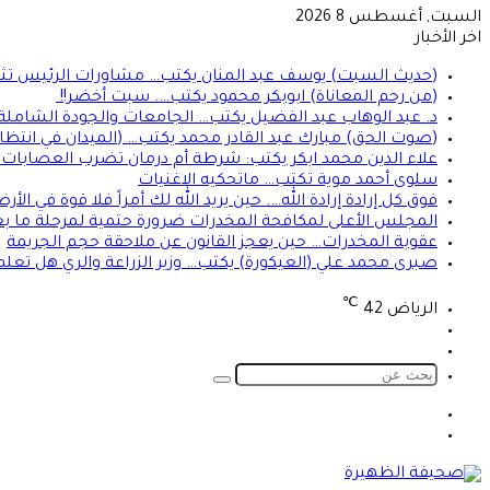
السبت, أغسطس 8 2026
اخر الأخبار
(حديث السبت) يوسف عبد المنان يكتب… مشاورات الرئيس تثير 
(من رحم المعاناة) ابوبكر محمود يكتب…. سبت أخضر!!
د. عبد الوهاب عبد الفضيل يكتب… الجامعات والجودة الشاملة!
(صوت الحق) مبارك عبد القادر محمد يكتب… (الميدان في انتظا
علاء الدين محمد ابكر يكتب: شرطة أم درمان تضرب العصابات ال
سلوى أحمد موية تكتب… ماتحكيه الاغنيات
فوق كل إرادة إرادة الله…. حين يريد الله لك أمراً فلا قوة في ا
المجلس الأعلى لمكافحة المخدرات ضرورة حتمية لمرحلة ما بعد
عقوبة المخدرات… حين يعجز القانون عن ملاحقة حجم الجريمة
صبرى محمد علي (العيكورة) يكتب… وزير الزراعة والري هل تعلم
℃
الرياض
42
تسجيل
الوضع
الدخول
المظلم
بحث
عن
الوضع
تسجيل
المظلم
الدخول