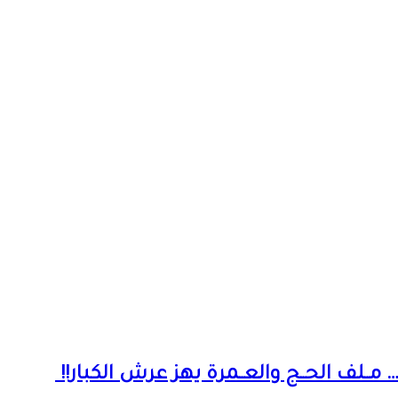
ـلف الحــج والعــمرة يهز عرش الكبار!!