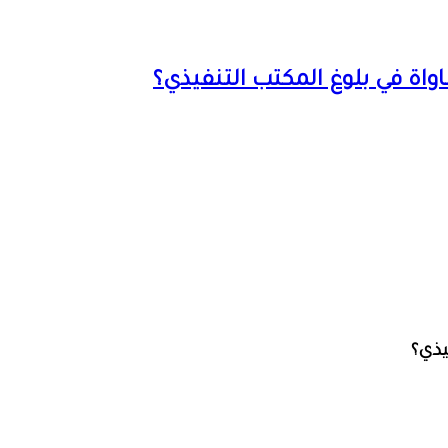
اة في بلوغ المكتب التنفيذي؟
يذي؟