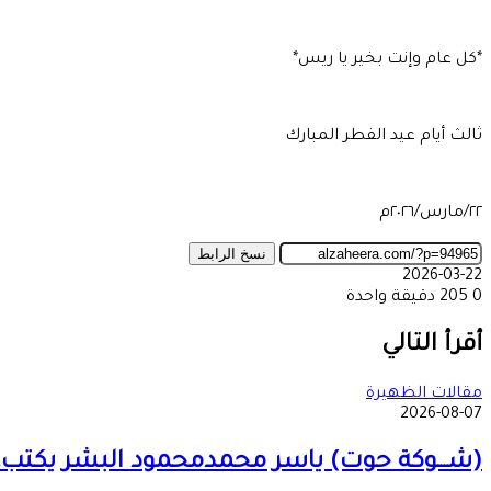
*كل عام وإنت بخير يا ريس*
ثالث أيام عيد الفطر المبارك
٢٢/مارس/٢٠٢٦م
نسخ الرابط
2026-03-22
0
205
دقيقة واحدة
‫X
طباعة
تيلقرام
ماسنجر
ماسنجر
واتساب
مشاركة
فيسبوك
عبر
أقرأ التالي
البريد
مقالات الظهيرة
2026-08-07
(شـــوكة حوت) ياسر محمدمحمود البشر يكتب… مـ