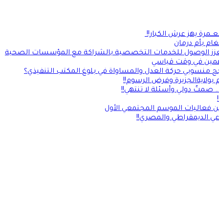
ــمرة يهز عرش الكبار!!
غام بأم درمان
يلة ويعزز الوصول للخدمات التخصصية بالشراكة مع المؤسسات الصحية
مين في وقت قياسي
جح منسوبي حركة العدل والمساواة في بلوغ المكتب التنفيذي؟
بولايةالجزيرة وفرض الرسوم!!
صمتٌ دولي وأسئلة لا تنتهي!!
ن فعاليات الموسم المجتمعي الأول