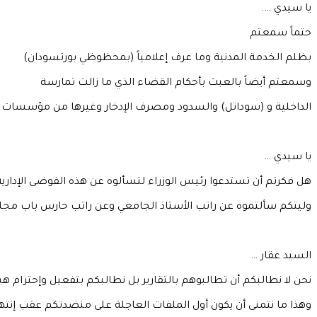
يا سيدي ….
حتماً سمعتم
بظلم الخدمة المدنية وما عرف إعلامياً (بمحظوظي بورتسودان)
وسمعتم أيضاً بالعبث بأحكام القضاء الذي ما زالت تمارسة
الداخلية و (سوداتل) والسدود ومصرف الإدخار وغيرها من مؤسسات ا
يا سيدي …
هل فكرتم أن تستدعوا رئيس الوزراء لتسألوه عن هذه الفوضى الإداري
وليتكم سألتموه عن راتب الأستاذ الجامعي وعن راتب حارس باب مجلس
السيد عقار …
نحن لا نطالبكم أن تطالبوهم بالتقارير بل نطالبكم بتفعيل وإحترام ه
وهذا ما نتمنى أن يكون أول الملفات العاجلة على منضدتكم عقب إنته