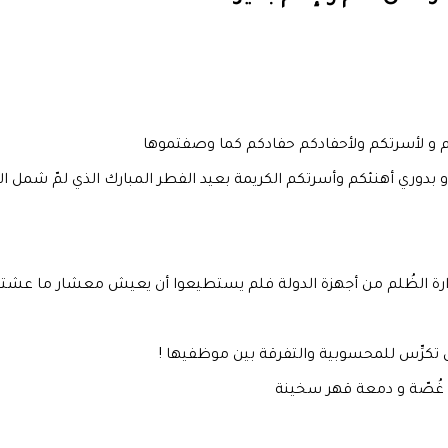
 و لأسرتكم ولأحفادكم حفادكم كما وصفتموها
بدوري أهنئكم وأسرتكم الكريمة بعيد الفطر المبارك الذي لمّ شمل ال
 مرارة الظُلم من أجهزة الدولة فلم يستطيعوا أن يعيش معشار ما ع
ل تكرِّس للمحسوبية والتفرقة بين موظفيها !
لى غُصّة و دمعة قهر سخينة