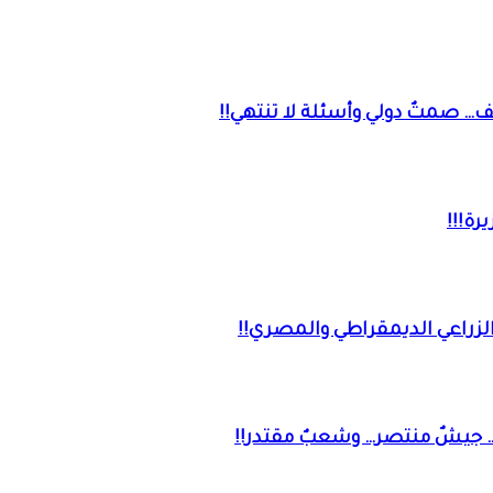
… صمتٌ دولي وأسئلة لا تنتهي!!
رة!!!
… جيشٌ منتصر… وشعبٌ مقتدر!!