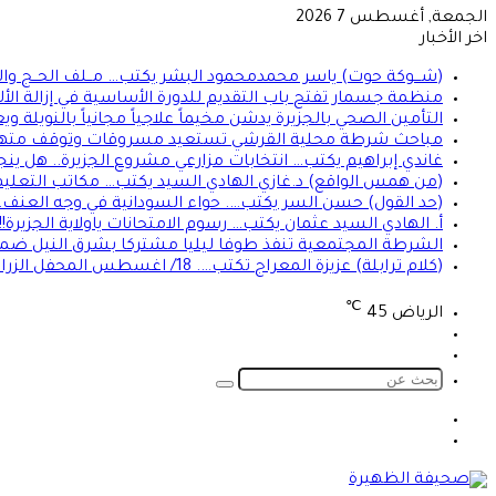
الجمعة, أغسطس 7 2026
اخر الأخبار
(شـــوكة حوت) ياسر محمدمحمود البشر يكتب… مــلف الحــج والع
منظمة جسمار تفتح باب التقديم للدورة الأساسية في إزالة الأل
التأمين الصحي بالجزيرة يدشن مخيماً علاجياً مجانياً بالنو
مباحث شرطة محلية القرشي تستعيد مسروقات وتوقف مته
غاندي إبراهيم يكتب… انتخابات مزارعي مشروع الجزيرة.. هل ين
(من همس الواقع) د.غازي الهادي السيد يكتب… مكاتب التعليم 
(حد القول) حسن السر يكتب…. حواء السودانية في وجه العنف… 
أ. الهادي السيد عثمان يكتب… رسوم الامتحانات ياولاية الجزيرة!!!
الشرطة المجتمعية تنفذ طوفا ليليا مشتركا بشرق النيل ضم
(كلام ترابلة) عزيزة المعراج تكتب…. 18/ اغسطس المحفل الزراعي الديمقراطي والمصري!!
℃
الرياض
45
تسجيل
الوضع
الدخول
المظلم
بحث
عن
الوضع
تسجيل
المظلم
الدخول