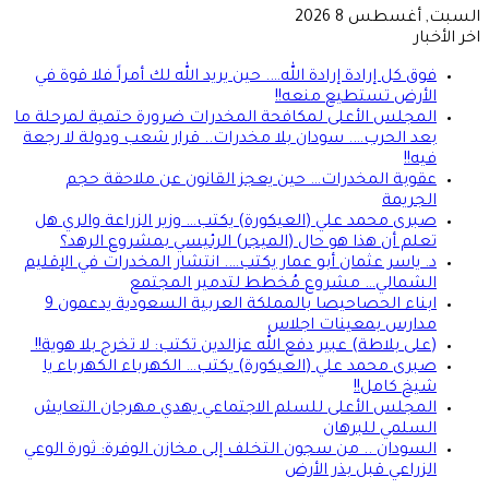
السبت, أغسطس 8 2026
اخر الأخبار
فوق كل إرادة إرادة الله…. حين يريد الله لك أمراً فلا قوة في
الأرض تستطيع منعه!!
المجلس الأعلى لمكافحة المخدرات ضرورة حتمية لمرحلة ما
بعد الحرب…. سودان بلا مخدرات.. قرار شعب ودولة لا رجعة
فيه!!
عقوبة المخدرات… حين يعجز القانون عن ملاحقة حجم
الجريمة
صبرى محمد علي (العيكورة) يكتب… وزير الزراعة والري هل
تعلم أن هذا هو حال (الميجر) الرئيسي بمشروع الرهد؟
د. ياسر عثمان أبو عمار يكتب…. انتشار المخدرات في الإقليم
الشمالي… مشروع مُخطط لتدمير المجتمع
ابناء الحصاحيصا بالمملكة العربية السعودية يدعمون 9
مدارس بمعينات اجلاس
(على بلاطة) عبير دفع الله عزالدين تكتب: لا تخرج بلا هوية!!
صبرى محمد علي (العيكورة) يكتب… الكهرباء الكهرباء يا
شيخ كامل!!
المجلس الأعلى للسلم الاجتماعي يهدي مهرجان التعايش
السلمي للبرهان
السودان .. من سجون التخلف إلى مخازن الوفرة: ثورة الوعي
الزراعي قبل بذر الأرض