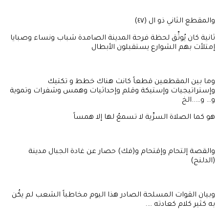
والمقطع الثاني ذو ال (٤٧)
ثانية كان يُوثِّق لحظة فرحة المدينة الصامدة شباب ونساء وصبايا
إمتلأت بهم الشوارع يستقبلون الأبطال
وما بين المقطعين قطعاً كانت هناك خطط و تكتيك
وإستراتيجيات وإستيكة وقلم وإحداثيات وهمس وشفرات وتموية
و… و…..الخ
هو كما الصلاة السرِّية لا تسمعُ لها إلا همساً
والقصة إلتحام وإقتحام و(فك) حصار عن غادة الجبال مدينة
(الدلنج)
وبيان القوات المسلحة الصادر هذا اليوم مخاطباً الشعب لم يكُن
به كثير كلام كعادته ….