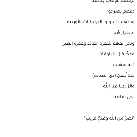
ترسمه فوهات بنادقنا
دعهم يصرخوا
ودعهم يتسولوا البرلمانات الأوربية
فالقرار هُنا
ونحن نفهم شفرة القائد وغمزة العين
وعضّة (الشلوفة)
كله نفهمه
كما نُتقن (دق الغتاته)
والزارعنا غير الله
يجي يقلعنا
*نصرٌ من الله وفتحٌ قريب*