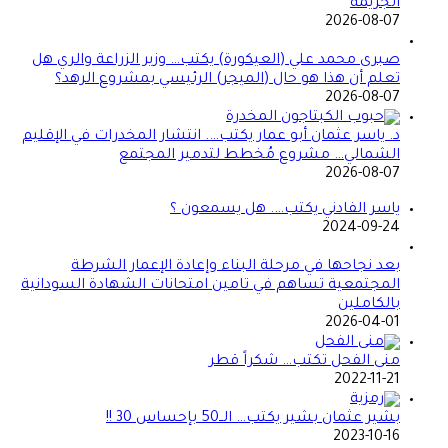
الجريمة
2026-08-07
صبرى محمد علي (العيكورة) يكتب… وزير الزراعة والري هل
تعلم أن هذا هو حال (الميجر) الرئيسي بمشروع الرهد؟
2026-08-07
د. ياسر عثمان أبو عمار يكتب…. انتشار المخدرات في الإقليم
الشمالي… مشروع مُخطط لتدمير المجتمع
2026-08-07
ياسر الفادني يكتب…. هل يسمعون ؟
2024-09-24
بعد نجاحها في مرحلة البناء وإعادة الإعمار الشرطة
المجتمعية تساهم في تامين امتحانات الشهادة السودانية
بالكاملين
2026-04-01
منى الفحل تكتب… شكراً قطر
2022-11-21
بشير عثمان بشير يكتب… الــ50 بإحساس 30 !!
2023-10-16