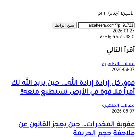
الأثنين٢٦/يناير/٢٠٢٦م
نسخ الرابط
2026-01-27
0
38
دقيقة واحدة
‫X
طباعة
تيلقرام
ماسنجر
ماسنجر
واتساب
مشاركة
فيسبوك
عبر
أقرأ التالي
البريد
مقالات الظهيرة
2026-08-07
فوق كل إرادة إرادة الله…. حين يريد الله لك
أمراً فلا قوة في الأرض تستطيع منعه!!
مقالات الظهيرة
2026-08-07
عقوبة المخدرات… حين يعجز القانون عن
ملاحقة حجم الجريمة