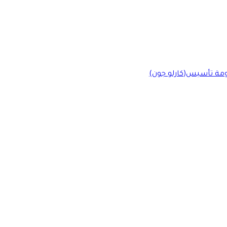
ومة تأسيس(كارلو جون)