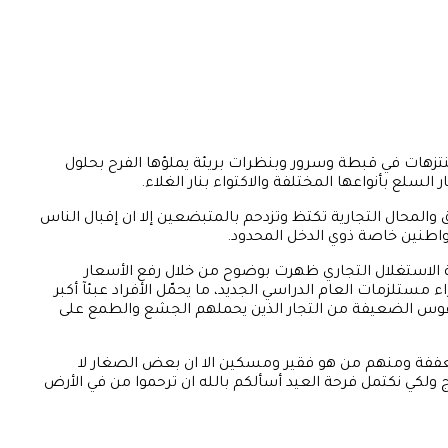
نتزهات في قبطة وسرور وبنظرات بريئة يملؤها الفرح بحلول
لسلع بأنواعها المختلفة والاكتواء بنار الغلاء.
لمحال التجارية تكتظ وتزدحم بالمتبضعين إلا ان إقبال الناس
واطنين خاصة ذوي الدخل المحدود.
ة الاستغلال التجاري ظهرت بوضوح من خلال رفع الأسعار
مستلزمات العام الدراسي الجديد، ما يحمّل الأفراد عبئآ أكبر
نفوس الضعيفة من التجار الذين يحملهم الجشع والطمع على
تعففة ومنهم من هو فقير ومسكين الا ان بعض الصغار لا
لكي نكتمل فرحة العيد أسألكم بالله ان ترحموا من في الأرض