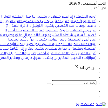
الأحد, أغسطس 9 2026
اخر الأخبار
(وجه الحقيقة) إبراهيم شقلاوي يكتب… ما قبل الطلقة الأولى!!
(كل الزوايا) عبدالرحمن دقش يكتب ( من نصدق كامل ام وزير الشؤو
د. عبد الوهاب عبد الفضيل يكتب… التوثيق… ذاكرة الأمة ( 1)
(من رحم المعاناة) ابوبكر محمود يكتب… المعلم خط أحمر !!
فضح نفسه بنشاطه المشبوه وعلاقاته مع ال دقلو وطرحه لقضا
(من أعلى المنصة) ياسر الفادني يكتب…. جَنَّ وفَقَدَ المحنة!
رؤية تحالف الكيانات الوطنية السودانية(تكوين) لحل الأزمة السو
(همسة وطنية) د. طارق عشيري يكتب…نحتاج إلى ثقافة سياسية
(قبل المغيب) عبدالملك النعيم أحمد يكتب..إقالة الوزراء والدس
(موازنات) الطيب المكابرابي يكتب….سوق دارمالي ومقابر المقر
℃
الرياض
44
تسجيل
الوضع
الدخول
المظلم
بحث
عن
الوضع
تسجيل
المظلم
الدخول