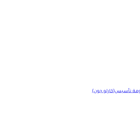
ومة تأسيس(كارلو جون)