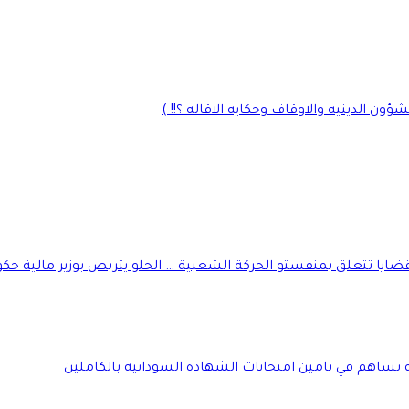
ن الدينيه والاوقاف وحكايه الاقاله ؟!! )
يا تتعلق بمنفستو الحركة الشعبية … الحلو يتربص بوزير مالية حك
ة تساهم في تامين امتحانات الشهادة السودانية بالكاملين