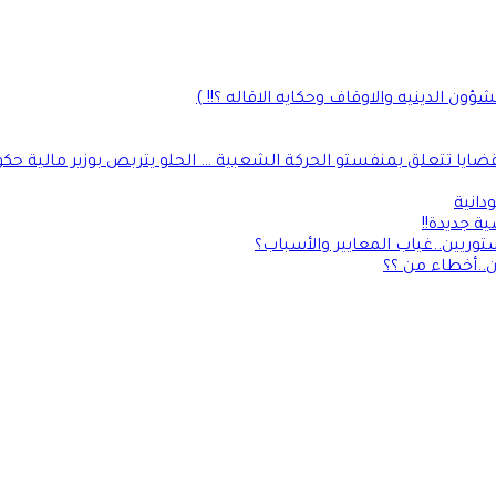
ن الدينيه والاوقاف وحكايه الاقاله ؟!! )
يا تتعلق بمنفستو الحركة الشعبية … الحلو يتربص بوزير مالية حك
دانية
 جديدة!!
توريين..غياب المعايير والأسباب؟
ن..أخطاء من ؟؟