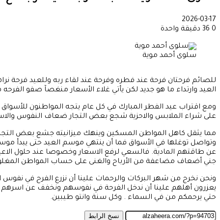
2026-03-17
0
36
دقيقة واحدة
سلوى أحمد موية
للصائم فرحتان فرحة عند فطره وفرحة عند لقاء ربه وللعيد فرحة نرا
العيد وارتداء ما هو جديد لكن يأتي غلاء الأسعار منغصآ صفو الفرحه في
ومع اقتراب عيد الفطر المبارك في كل عام يتجه المواطنون للأسواق 
على شراء الملابس والاحزية شجع بعض التجار ضعاف النفوس والاستغل
مما يثقل كاهل المواطن المسكين وينهك ميزانيته جشع بعض التجار و
وتواصل توغلها في الأسواق فما أن ينتهي موسم العيد حتى يبدأ موسم ا
عن طاقتهم المادية. فالسعي لرفع الاسعار وخصوصا عند حلول الاع
جني أضعاف مضاعفة من الأرباح والغنى على حساب المواطن المغلوب 
ونحن نخرج من شهر البركات والرحمات علينا أن نزرع الفرح في نفو
يعزرون أهلهم علينا أن ندخل الفرحة في نفوسهم ونخفف عن اسرهم لا
حتي يرحمكم من في السماء . وكل سنة وانتو طيبين.
نسخ الرابط