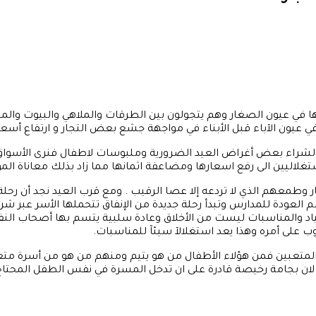
ها في عيون الصغار وهم يتجولون بين الطرقات والملاهي والبيوت والم
 عيون الآباء قبل الأبناء في مواجهة جشع بعض التجار و ارتفاع أسعار ا
لشراء بعض أغراض العيد الضرورية وملبوسات لاطفال فنرى الأسواق وا
اليين الى رفع اسعارها ومضاعفة اثمانها مما زاد بذلك معاناة الم
طمعهم الذي لا تردعه إلا عصا الرقيب . ومع قرب العيد نجد أن رحل
لعودة للمدارس وتبدأ رحلة جديدة من الإنفاق تتحملها الأسر عبر شراء 
ياد والمناسبات ليست من الأخلاق وعادة سلبية يتسم بها أصحاب ال
على أمره وهذا يعد استغلالآ سيئآ للمناسبات.
س المتعبين فمن هؤلاء الأطفال من هو يتيم ومنهم من هو من أسرة م
ن بجامة رخيصة قادرة على ان تدخل المسرة في نفس الطفل المحتاج و