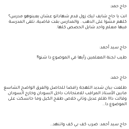
حاج حمد:
انت يا حاج شايف ليك زول قدم شهاداتو عشان يعينوهو مدرس؟
كلهم مشوا على الدهب.. والمدارس بقت فاضية، تلقى المدرسة
فيها معلم واحد شايل الحصص كلها.
حاج سيد أحمد:
طيب لجنة المعلمين رأيها في الموضوع دا شنو!!
حاج حمد:
طلعت بيان شديد اللهجة رافضا للحاصل والفرق الواضح الشاسع
مابين الأستاذ المراقب للامتحانات داخل السودان وخارج السودان.
وقالت دااا ظلم عديل وتاني خلاص طفح الكيل وما حانسكت على
الموضوع دا…
حاج سيد أحمد: ضرب كف بي كف واتنهد…