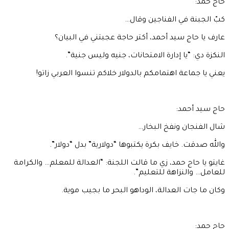
حاج حمد:
كبّ الجبنة في الفناجين وقال…
عارف يا حاج سيد أحمد، أكتر حاجة عجبتني في البيان؟
النكزة دي: “يا إدارة الامتحانات، جنيه وليس جنية”.
يعني يا جماعة اهتمامكم بالدولار خلاكم تنسوا العربي زاتو!
حاج سيد أحمد:
شال الفنجان ونفخ البخار…
والله صدقت. خايف بكرة يكتبوها “دولارية” بدل “دولار”.
غايتو يا حاج حمد، زي ما قالت اللجنة: “العدالة للمعلم… والكرامة
للعامل… والنزاهة للتعليم”.
وكان ما جات العدالة، الوداهو البحر ما بجيب موية.
حاج حمد: