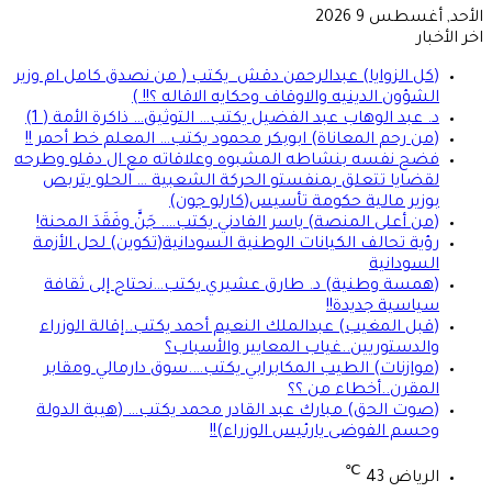
الأحد, أغسطس 9 2026
اخر الأخبار
(كل الزوايا) عبدالرحمن دقش يكتب ( من نصدق كامل ام وزير
الشؤون الدينيه والاوقاف وحكايه الاقاله ؟!! )
د. عبد الوهاب عبد الفضيل يكتب… التوثيق… ذاكرة الأمة ( 1)
(من رحم المعاناة) ابوبكر محمود يكتب… المعلم خط أحمر !!
فضح نفسه بنشاطه المشبوه وعلاقاته مع ال دقلو وطرحه
لقضايا تتعلق بمنفستو الحركة الشعبية … الحلو يتربص
بوزير مالية حكومة تأسيس(كارلو جون)
(من أعلى المنصة) ياسر الفادني يكتب…. جَنَّ وفَقَدَ المحنة!
رؤية تحالف الكيانات الوطنية السودانية(تكوين) لحل الأزمة
السودانية
(همسة وطنية) د. طارق عشيري يكتب…نحتاج إلى ثقافة
سياسية جديدة!!
(قبل المغيب) عبدالملك النعيم أحمد يكتب..إقالة الوزراء
والدستوريين..غياب المعايير والأسباب؟
(موازنات) الطيب المكابرابي يكتب….سوق دارمالي ومقابر
المقرن..أخطاء من ؟؟
(صوت الحق) مبارك عبد القادر محمد يكتب… (هيبة الدولة
وحسم الفوضى يارئيس الوزراء)!!
℃
الرياض
43