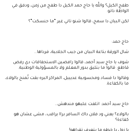
طفح الكيل؟ والله يا حاج حمد الكيل دا طفح من زمن، ودفق في
الواطة ذاتو.
لكن البيان دا سمح، قالوا شنو تاني غير “ما حنسكت”؟
حاج حمد:
شال الورقة بتاعة البيان من جيب الجلابية، فرداها…
شوف يا حاج سيد أحمد، قالوا رافضين الاستحقاقات دي رفض
قاطع. قالوا ما بتليق بدور المعلم ولا بالمسؤولية الوطنية.
وقالوا دا فساد ومحسوبية عديييل، المراكز البره بقت تُمنح بالولاء،
ما بالكفاءة.
حاج سيد أحمد: اتلفت عليهو مندهش…
بالولاء؟ يعني ود فلان داك السافر براا يراقب، مشى عشان هو
كفاءة؟
يا زول دا خطو ما بتعرف تقراهو!