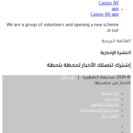
Casino NV app
We are a group of volunteers and opening a new scheme
in our...
القائمة البريدية
النشرة الإخبارية
إشترك لتصلك الأخبار لححظة بلحظة
© 2026 صحيفة الظهيرة |
مي تك
الاخبار من مصدرها
الرئيسية
من نحن
خارطة الموقع
سياسة الخصوصية
اتصل بنا
فيسبوك
‫X