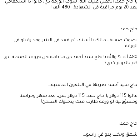
يا حاج حمد، ألحقني عليك الله. شوف الورقة دي، قالوا دا استحقاقي
بعد 20 يوم مراقبة في الشهادة.. 480 ألف!
حاج حمد:
بصوت ضعيف مالك يا أستاذ، ثم قعد في البنبر ومد رقبتو في
الورقة…
480 ألف؟ والله يا حاج سيد أحمد دي ما تامة حق خروف الضحية. دي
كم بالدولار كدي؟
حاج سيد أحمد: ضربها في التلفون الحاسبة…
قالوا 115 دولار يا حاج حمد. 115 دولار بس، بعد سهر وحراسة
ومسؤولية لو ورقة طارت منك يدخلوك السجن!
حاج حمد:
شهق وبخت يدو في راسو…