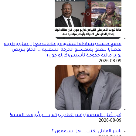
فضح نفسه بنشاطه المشبوه وعلاقاته مع ال دقلو وطرحه
لقضايا تتعلق بمنفستو الحركة الشعبية … الحلو يتربص
بوزير مالية حكومة تأسيس(كارلو جون)
2026-08-09
(من أعلى المنصة) ياسر الفادني يكتب…. جَنَّ وفَقَدَ المحنة!
2026-08-09
ياسر الفادني يكتب…. هل يسمعون ؟