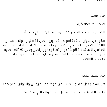
حاج حمد:
ضحك ضحكة مُرة…
الكفاءة الوحيدة العندو “كفاءة الانتماء” يا حاج سيد أحمد.
قالوا في البيان استحقاقو 4 ألف يورو، يعني 18 مليار… وانت هنا بي
480 ألفك دي ما بتفتح ليك دكان طبلية.وخليك انت ياحاج سيداحمد
العامل الاستحقاقاتو 14 دولار تفتكر بكون راضي يعني 130الف جنيه
بس حا تجيب ليهو شنو!! انت تتفق معاي انو ما تجيب ولا حاجة
تعب ساااااكت.
حاج سيد أحمد:
هز راسو وعدل عمتو… خلينا من موضوع القروش والدولار ياحاج حمد
طيب اللجنة دي قالت حتعمل شنو؟ ولا كلام ساكت؟