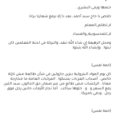
ختمها ورمى البشري…
خلاص يا حاج سيد أحمد، بعد دا إلا نرفع شعارنا برانا:
لا_لظلم_المعلم
لا_للمحسوبية_والفساد
ومحل الرهيفة إن شاء الله تنقد، والبركة في لجنة المعلمين كان
ثبتوا.. وإنشاء الله يثبتوا.
(خمة نفس)
كل يوم المواد البترولية بنزين جازولين في شأن طالعة مش نازلة
خالص.. أصحاب العربات يشتكوا.. المركبات العامة ما مخارجة
معانا.. الركشات مش طالع من غير ضمان حق الجالون، سيد اللبن
رفع السعر و.. و.. خلوها ساكت.. أما تجار الأزمات خاتين رجل فوق
رجل.. ودقي يامزيكا..
(خمة نفس)