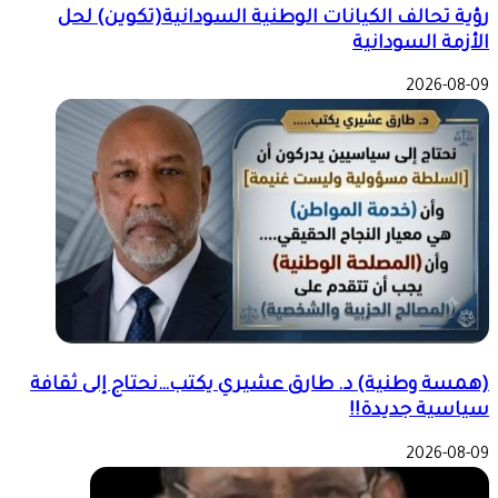
رؤية تحالف الكيانات الوطنية السودانية(تكوين) لحل
الأزمة السودانية
2026-08-09
(همسة وطنية) د. طارق عشيري يكتب…نحتاج إلى ثقافة
سياسية جديدة!!
2026-08-09