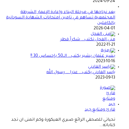
2024-09-24
بعد نجاحها في مرحلة البناء وإعادة الإعمار الشرطة
المجتمعية تساهم في تامين امتحانات الشهادة السودانية
بالكاملين
2026-04-01
منى الفحل تكتب… شكراً قطر
2022-11-21
بشير عثمان بشير يكتب… الــ50 بإحساس 30 !!
2023-10-16
ياسر الفادني يكتب… عذرا … رسول الله
2023-09-13
قارئ ومتابع جيد
تحياتي للصحفي الرائع صبري العيكورة وكم اتمنى ان تجد
كتاباته...