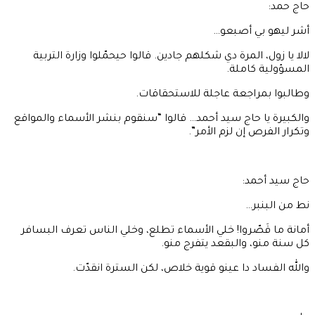
حاج حمد:
أشر ليهو بي أصبعو…
لالا يا زول، المرة دي شكلهم جادين. قالوا حيحمّلوا وزارة التربية
المسؤولية كاملة.
وطالبوا بمراجعة عاجلة للاستحقاقات.
والكبيرة يا حاج سيد أحمد… قالوا “سنقوم بنشر الأسماء والمواقع
وتكرار الفرص إن لزم الأمر”.
حاج سيد أحمد:
نط من البنبر…
أمانة ما قَصّروا! خلي الأسماء تطلع، وخلي الناس تعرف البسافر
كل سنة منو، والبقعد يتفرج منو.
والله الفساد دا عينو قوية خلاص، لكن السترة انقدّت.