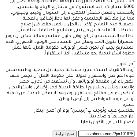
حيث يمثل سد النهضة أبرز مشاريعها بطاقة متوقعة تصل إلى
6000 ميجاوات. كما استثمرت في مشاريع الرياح والشمس،
وأصبحت بالفعل مصدّراً للكهرباء إلى السودان وكينيا وجيبوتي،
مما عزز مكانتها الإقليمية وحقق لها دخلاً إضافياً بالعملة
الصعبة.هذه النماذج تؤكد أن الحل لا يكمن فقط في إصلاح
الشبكات التقليدية، بل في تبني مشاريع الطاقة البديلة مثل
الطاقة الشمسية والرياح، وهي حلول عملية وفعّالة يمكن أن توفر
استقراراً طويل الأمد وتقلل من الاعتماد على الوقود الأحفوري. هذه
المشاريع يجب أن تكون ضمن أولويات حكومة الأمل، لأنها تمثل
خطوة استراتيجية نحو مستقبل أكثر استقراراً.
آخر القول
أزمة الكهرباء ليست مجرد مشكلة تقنية، بل قضية وطنية تمس
حياة المواطن واستقرار الدولة. على حكومة الأمل أن تجعل ملف
الكهرباء في مقدمة أولوياتها، وأن تستفيد من تجارب مصر
وإثيوبيا، وتتبنى مشاريع الطاقة البديلة كحل إضافي واستراتيجي.
فالكهرباء هي مفتاح الاستقرار، وبدونها لا يمكن الحديث عن تنمية
أو عن عودة المواطنين إلى أرض الوطن.
كسرة
بهندسةٍ علت وتُوجت ب”إديسن” يوم أن أهدى ابتكارا
أدار مصانعاً وأضاء بيتاً
فصار الليل في الأكوان نهارا
نسخ الرابط