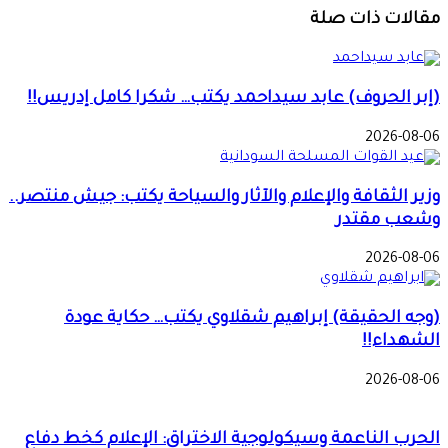
مقالات ذات صلة
(إبر الحروف) عابد سيداحمد يكتب… شكرا كامل إدريس!!
2026-08-06
وزير الثقافة والإعلام والآثار والسياحة يكتب: جيش منتصر..
وشعب مقتدر
2026-08-06
(وجه الحقيقة) إبراهيم شقلاوي يكتب… حكاية عودة
الشهداء!!
2026-08-06
الحرب الناعمة وسيكولوجية الاختراق: الإعلام كخط دفاع