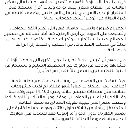
في بلادنا، ما زالت أزمة الكهرباء تتصدر المشهد، حيث تعاني بعض
الولايات من انقطاع متكرر، بينما تواجه ولايات أخرى مشكلة عدم
استقرار الإمداد، الأمر الذي يثير قلق المواطنين ويضعف ثقتهم في
قدرة الدولة على توفير أبسط مقومات الحياة.
الكهرباء ضرورة وليست رفاهية، فهي التي تُعيد الثقة للمواطن
وتُشجعه على العودة إلى أرض الوطن، كما أنها تُساهم في تشغيل
المصانع، جذب الاستثمارات، وتحريك عجلة الاقتصاد. غيابها يعني
شللاً في مختلف القطاعات، من التعليم والصحة إلى الزراعة
والصناعة.
من المهم أن تدرس الدولة تجارب الدول الأخرى التي واجهت أزمات
مشابهة ونجحت في تجاوزها عبر التخطيط السليم والاستثمار في
البنية التحتية. تجربة مصر مثلاً تقدم نموذجاً بارزاً.
حيث تمكنت من القضاء على أزمة الانقطاعات عبر خطة عاجلة
أضافت آلاف الميجاوات خلال أشهر قليلة، ثم نفذت مشروعات
عملاقة مثل محطات سيمنز الثلاثة بقدرة 14,400 ميجاوات، مما
وفر الكهرباء لملايين المواطنين وحقق وفراً مالياً كبيراً للدولة. كما
وضعت مصر استراتيجية طويلة الأمد لزيادة نسبة الطاقة
المتجددة إلى أكثر من 40% بحلول 2030، وهو ما جعلها قادرة على
تصدير الكهرباء لدول الجوار.أما إثيوبيا فقد اعتمدت على مواردها
الطبيعية، خصوصاً الطاقة الكهرومائية.