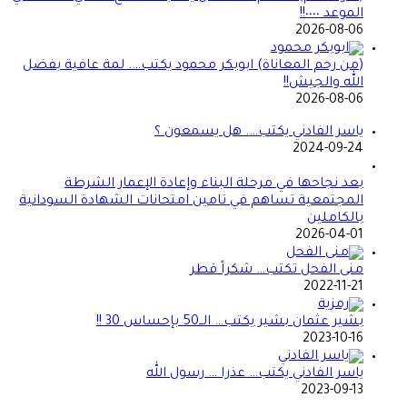
الموعد ٠٠٠٠!!
2026-08-06
(من رحم المعاناة) ابوبكر محمود يكتب…. لمة عافية بفضل
الله والجيش!!
2026-08-06
ياسر الفادني يكتب…. هل يسمعون ؟
2024-09-24
بعد نجاحها في مرحلة البناء وإعادة الإعمار الشرطة
المجتمعية تساهم في تامين امتحانات الشهادة السودانية
بالكاملين
2026-04-01
منى الفحل تكتب… شكراً قطر
2022-11-21
بشير عثمان بشير يكتب… الــ50 بإحساس 30 !!
2023-10-16
ياسر الفادني يكتب… عذرا … رسول الله
2023-09-13