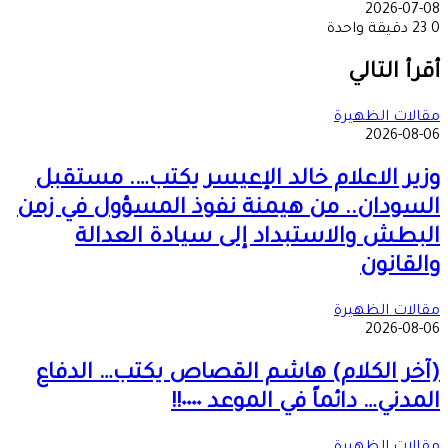
2026-07-08
0
23
دقيقة واحدة
‫X
طباعة
تيلقرام
ماسنجر
ماسنجر
واتساب
مشاركة
فيسبوك
عبر
أقرأ التالي
البريد
مقالات الظهيرة
2026-08-06
وزير الاعلام خالد الإعيسر يكتب…. مستقبل
السودان.. من هيمنة نفوذ المسؤول في زمن
البطش والاستبداد إلى سيادة العدالة
والقانون
مقالات الظهيرة
2026-08-06
(آخر الكلام) هاشم القصاص يكتب… الدفاع
المدني… دائماً في الموعد ٠٠٠٠!!
مقالات الظهيرة