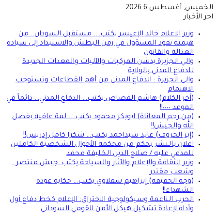
الخميس, أغسطس 6 2026
اخر الأخبار
وزير الاعلام خالد الإعيسر يكتب…. مستقبل السودان.. من
هيمنة نفوذ المسؤول في زمن البطش والاستبداد إلى سيادة
العدالة والقانون
والي الجزيرة يدشن المركبات والآليات والمعدات الجديدة
للدفاع المدني بالولاية
والي الجزيرة : الدفاع المدني من أهم القطاعات وتستوجب
الاهتمام
(آخر الكلام) هاشم القصاص يكتب… الدفاع المدني… دائماً في
الموعد ٠٠٠٠!!
(من رحم المعاناة) ابوبكر محمود يكتب…. لمة عافية بفضل
الله والجيش!!
(إبر الحروف) عابد سيداحمد يكتب… شكرا كامل إدريس!!
اعلان بالنشر بحكم من محكمة الأحوال الشخصية الكاملين
للمدعي عليه / صلاح الدين الخليفة محمد
وزير الثقافة والإعلام والآثار والسياحة يكتب: جيش منتصر..
وشعب مقتدر
(وجه الحقيقة) إبراهيم شقلاوي يكتب… حكاية عودة
الشهداء!!
الحرب الناعمة وسيكولوجية الاختراق: الإعلام كخط دفاع أول
وأداة لإعادة تشكيل هيكل الأمن القومي السوداني