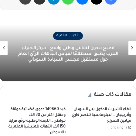
الأخبار العالمية
أصبح محورًا لنقاش وطني واسع… مركز الخبراء
العرب يطلق استطلاعًا لقياس اتجاهات الرأي العام
حول مستقبل مجلس السيادة السوداني
مقالات ذات صلة
الغاء تأشيرات الدخول بين السودان
قيد 149860 دعوى قضائية موثقة
وأذربيجان… الدبلوماسية تنتصر خارج
ومقتل اكثر من 30 الف
ميادين الصراع
مواطن….اللجنة الوطنية توثق قرابة
150 ألف انتهاك للمليشيا المتمردة
2026-07-13
بالسودان