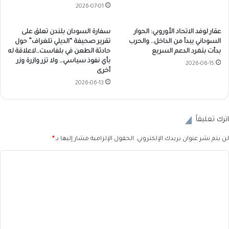
2026-07-01
عقار لوفد الاتحاد الأوروبي: الحوار
سفارة السودان بلندن تعلق على
السوداني يبدأ من الداخل.. والحرب
تقرير صحيفة “الديلي تلغراف” حول
بدأت بتمرد الدعم السريع
حادثة الطعن في بلفاست…لاعلاقة له
بأي نفوذ سياسي… ولا تزر وازرة وزر
2026-06-15
أخرى
2026-06-13
اترك تعليقاً
لن يتم نشر عنوان بريدك الإلكتروني.
الحقول الإلزامية مشار إليها بـ
*
ا
ل
ت
ع
ل