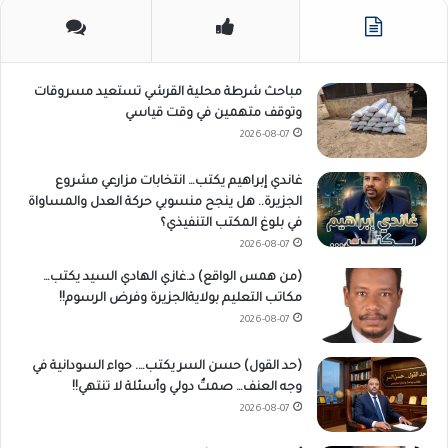
مباحث شرطة محلية القرشي تستعيد مسروقات
وتوقف متهمين في وقت قياسي
2026-08-07
غاندي إبراهيم يكتب… انتخابات مزارعي مشروع
الجزيرة.. هل ينجح منسوبي حركة العدل والمساواة
في بلوغ المكتب التنفيذي؟
2026-08-07
(من همس الواقع) د.غازي الهادي السيد يكتب…
مكاتب التعليم بولايةالجزيرة وفرض الرسوم!!
2026-08-07
(حد القول) حسن السر يكتب…. حواء السودانية في
وجه العنف… صمتٌ دولي وأسئلة لا تنتهي!!
2026-08-07