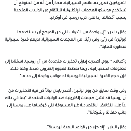
الأمريكيين تعزيز دفاعاتهم السيبرانية، محذراً من أنه من المتوقع أن
تستخدم موسكو الهجمات الإلكترونية للانتقام من الولايات المتحدة
بسبب أفعالها ردا على حرب روسيا في أوكرانيا.
وقال بايدن: “إن واحدة من الأدوات التي من المرجح أن يستخدمها
(بوتين) في رأيي وفي رأينا، هي الهجمات السيبرانية. لديهم قدرة سيبرانية
متطورة للغاية”.
وأضاف: “اليوم، أصدرت إدارتي تحذيرات متجددة من أن روسيا، استنادا إلى
معلومات استخباراتية ، ربما تخطط لهجوم إلكتروني ضدنا. وكما قلت،
فإن حجم القدرة السيبرانية الروسية له عواقب وخيمة إلى حد ما”.
وفي وقت سابق من يوم الإثنين، أصدر بايدن بياناً كرر فيه التحذيرات من
أن روسيا قد تشن هجمات إلكترونية ضد الولايات المتحدة، “بما في ذلك
رداً على التكاليف الاقتصادية غير المسبوقة التي فرضناها على روسيا إلى
جانب حلفائنا وشركائنا”.
وقال البيان: “إنه جزء من قواعد اللعبة الروسية”.