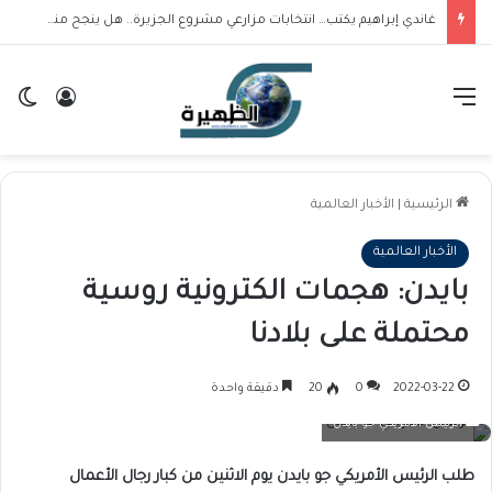
غاندي إبراهيم يكتب… انتخابات مزارعي مشروع الجزيرة.. هل ينجح منسوبي حركة العدل والمساواة في بلوغ المكتب التنفيذي؟
القائمة
تسجيل ا
ال
الرئيسية
|
الأخبار العالمية
الأخبار العالمية
بايدن: هجمات الكترونية روسية
محتملة على بلادنا
2022-03-22
0
20
دقيقة واحدة
الرئيس الأمريكي جو بايدن
طلب الرئيس الأمريكي جو بايدن يوم الاثنين من كبار رجال الأعمال