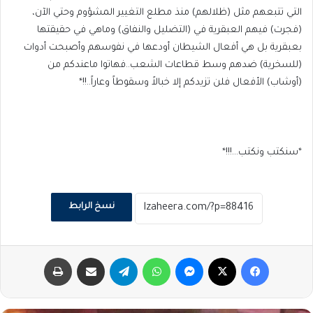
التي تتبعهم مثل (ظلالهم) منذ مطلع التغيير المشؤوم وحتي الآن،
(فجرت) فيهم العبقرية في (التضليل والنفاق) وماهي في حقيقتها
بعبقرية بل هي أفعال الشيطان أودعها في نفوسهم وأصبحت أدوات
(للسخرية) ضدهم وسط قطاعات الشعب..فهاتوا ماعندكم من
(أوشاب) الأفعال فلن تزيدكم إلا خبالاً وسقوطاً وعاراً..!!*
*سنكتب ونكتب…!!!*
نسخ الرابط
فيسبوك
‫X
ماسنجر
واتساب
تيلقرام
مشاركة عبر البريد
طباعة