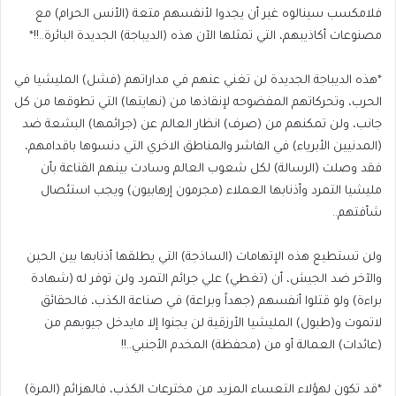
فلامكسب سينالوه غير أن يجدوا لأنفسهم متعة (الأنس الحرام) مع
مصنوعات أكاذيبهم، التي تمثلها الآن هذه (الديباجة) الجديدة البائرة..!!*
*هذه الديباجة الجديدة لن تغني عنهم في مداراتهم (فشل) المليشيا في
الحرب، وتحركاتهم المفضوحه لإنقاذها من (نهايتها) التي تطوقها من كل
جانب، ولن تمكنهم من (صرف) انظار العالم عن (جرائمها) البشعة ضد
(المدنيين الأبرياء) في الفاشر والمناطق الاخري التي دنسوها باقدامهم،
فقد وصلت (الرسالة) لكل شعوب العالم وسادت بينهم القناعة بأن
مليشيا التمرد وأذنابها العملاء (مجرمون إرهابيون) ويجب استئصال
شأفتهم..
ولن تستطيع هذه الإتهامات (الساذجة) التي يطلقها أذنابها بين الحين
والآخر ضد الجيش، أن (تغطي) علي جرائم التمرد ولن توفر له (شهادة
براءة) ولو قتلوا أنفسهم (جهداً وبراعة) في صناعة الكذب، فالحقائق
لاتموت و(طبول) المليشيا الأرزقية لن يجنوا إلا مايدخل جيوبهم من
(عائدات) العمالة أو من (محفظة) المخدم الأجنبي..!!
*قد تكون لهؤلاء التعساء المزيد من مخترعات الكذب، فالهزائم (المرة)