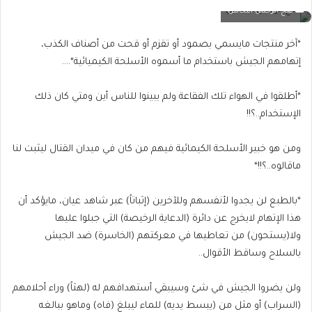
فتح الرحمن النحاس
*آخر منتجات مايسمي بصمود أو تقزم أو قحت من أصناف الكذب،
إتهامهم الجيش باستخدام ما أسموه الأسلحة الكيميائية*….
*أطلقوا في الهواء تلك الفقاعة ولم يبينوا للناس أين ومتي كان ذلك
الإستخدام..؟!!
ومن هو خبير الأسلحة الكيمائية فيهم من كان في ميدان القتال ليثبت لنا
ماقالوه..؟!!*
*بالطبع لن يجدوا لأنفسهم وللآخرين (إثباتاً) عبر شاهد عيان، مايؤكد أن
هذا الإتهام لايخرج عن دائرة (الدعاية الرخيصة) التي جبلوا عليها
ولا(يستحون) من تعاطيها في معركتهم (الخاسرة) ضد الجيش
بالسلاح وساقط الأقوال..
ولن يضروا الجيش في شئ وسيبقي أستهدافهم له (لهثاً) وراء أحلامهم
(السراب) أو مثل من (يبسط يديه) للماء ليبلغ (فاه) وماهو ببالغه