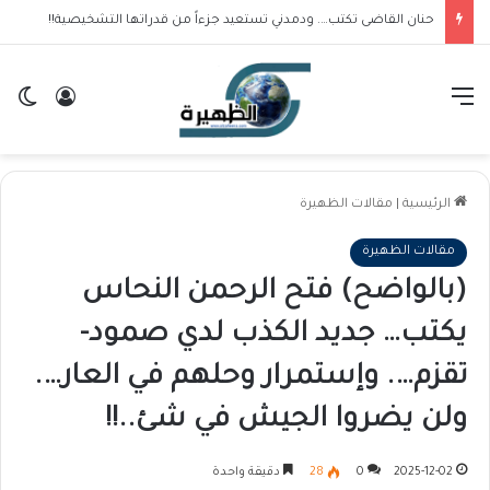
حنان القاضى تكتب…. ودمدني تستعيد جزءاً من قدراتها التشخيصية!!
القائمة
تسجيل ا
ال
الرئيسية
|
مقالات الظهيرة
مقالات الظهيرة
(بالواضح) فتح الرحمن النحاس
يكتب… جديد الكذب لدي صمود-
تقزم…. وإستمرار وحلهم في العار….
ولن يضروا الجيش في شئ..!!
2025-12-02
0
28
دقيقة واحدة