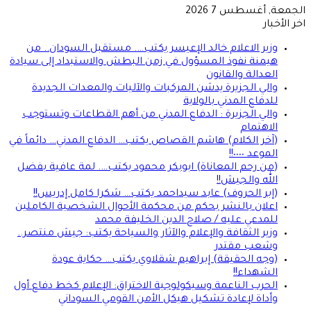
الجمعة, أغسطس 7 2026
اخر الأخبار
وزير الاعلام خالد الإعيسر يكتب…. مستقبل السودان.. من
هيمنة نفوذ المسؤول في زمن البطش والاستبداد إلى سيادة
العدالة والقانون
والي الجزيرة يدشن المركبات والآليات والمعدات الجديدة
للدفاع المدني بالولاية
والي الجزيرة : الدفاع المدني من أهم القطاعات وتستوجب
الاهتمام
(آخر الكلام) هاشم القصاص يكتب… الدفاع المدني… دائماً في
الموعد ٠٠٠٠!!
(من رحم المعاناة) ابوبكر محمود يكتب…. لمة عافية بفضل
الله والجيش!!
(إبر الحروف) عابد سيداحمد يكتب… شكرا كامل إدريس!!
اعلان بالنشر بحكم من محكمة الأحوال الشخصية الكاملين
للمدعي عليه / صلاح الدين الخليفة محمد
وزير الثقافة والإعلام والآثار والسياحة يكتب: جيش منتصر..
وشعب مقتدر
(وجه الحقيقة) إبراهيم شقلاوي يكتب… حكاية عودة
الشهداء!!
الحرب الناعمة وسيكولوجية الاختراق: الإعلام كخط دفاع أول
وأداة لإعادة تشكيل هيكل الأمن القومي السوداني