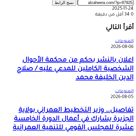
نسخ الرابط
2025-11-24
0
34
أقل من دقيقة
‫X
طباعة
تيلقرام
ماسنجر
ماسنجر
واتساب
مشاركة
فيسبوك
عبر
أقرأ التالي
البريد
المنوعات
2026-08-06
اعلان بالنشر بحكم من محكمة الأحوال
الشخصية الكاملين للمدعي عليه / صلاح
الدين الخليفة محمد
المنوعات
2026-08-05
تفاصيل… وزير التخطيط العمراني بولاية
الجزيرة يشارك في أعمال الدورة الخامسة
عشرة للمجلس القومي للتنمية العمرانية