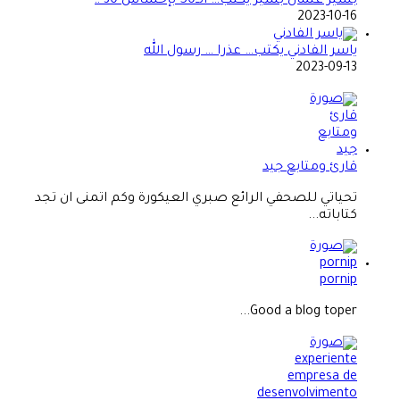
بشير عثمان بشير يكتب… الــ50 بإحساس 30 !!
2023-10-16
ياسر الفادني يكتب… عذرا … رسول الله
2023-09-13
قارئ ومتابع جيد
تحياتي للصحفي الرائع صبري العيكورة وكم اتمنى ان تجد
كتاباته...
pornip
Good a blog toper...