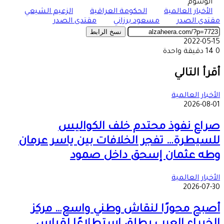
الوسوم
الأخبار العالمية
الحكومة العراقية
الزعيم الشيعي
مقتدى الصدر
مسعود برزاني
مقتدى الصدر
نسخ الرابط
2022-05-15
0
14
دقيقة واحدة
‫X
طباعة
تيلقرام
ماسنجر
ماسنجر
واتساب
مشاركة
فيسبوك
عبر
أقرأ التالي
البريد
الأخبار العالمية
2026-08-01
صراع نفوذ محتدم خلف الكواليس
للسيطرة… تفجر الخلافات بين ياسر عرمان
وطه عثمان إسحق داخل صمود
الأخبار العالمية
2026-07-30
أصبح محورًا لنقاش وطني واسع… مركز