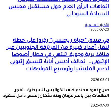
الخبراء العرب يطلق استطلاعًا لقياس
اتجاهات الرأي العام حول مستقبل مجلس
السيادة السوداني
الأخبار العالمية
2026-07-20
في فندق “حياة ريجنسي” ركزوا على خطة
لنقل أعداد كبيرة من المرتزقة الجنوبيين عبر
منافذ برية وجوية، تنتهي في مطار أصوصا
الإثيوبي.. تحالف أديس أبابا: تنسيق إثيوبي
لدعم المليشيا وتوسيع المواجهات
2026-08-01
صراع نفوذ محتدم خلف الكواليس للسيطرة… تفجر
الخلافات بين ياسر عرمان وطه عثمان إسحق داخل صمود
2026-07-30