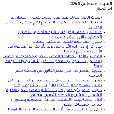
السبت, أغسطس 8 2026
اخر الأخبار
(صوت الحق) مبارك عبد القادر محمد يكتب… (الميدان في
انتظارك يا سعادة البرهان…. لا تسمع لهم فإنهم سبب حريق
الوطن )
علاء الدين محمد ابكر يكتب: شرطة أم درمان تضرب
العصابات الإجرامية بيد من حديد
سلوى أحمد موية تكتب… ماتحكيه الاغنيات
فوق كل إرادة إرادة الله…. حين يريد الله لك أمراً فلا قوة في
الأرض تستطيع منعه!!
المجلس الأعلى لمكافحة المخدرات ضرورة حتمية لمرحلة ما
بعد الحرب…. سودان بلا مخدرات.. قرار شعب ودولة لا رجعة
فيه!!
عقوبة المخدرات… حين يعجز القانون عن ملاحقة حجم
الجريمة
صبرى محمد علي (العيكورة) يكتب… وزير الزراعة والري هل
تعلم أن هذا هو حال (الميجر) الرئيسي بمشروع الرهد؟
د. ياسر عثمان أبو عمار يكتب…. انتشار المخدرات في الإقليم
الشمالي… مشروع مُخطط لتدمير المجتمع
ابناء الحصاحيصا بالمملكة العربية السعودية يدعمون 9
مدارس بمعينات اجلاس
(على بلاطة) عبير دفع الله عزالدين تكتب: لا تخرج بلا هوية!!