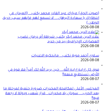
(صوت الحق) مبارك عبد القادر محمد يكتب… (الميدان في
انتظارك يا سعادة البرهان…. لا تسمع لهم فإنهم سبب حريق
الوطن )
2026-08-08
علاء الدين محمد ابكر يكتب: شرطة أم درمان تضرب
العصابات الإجرامية بيد من حديد
2026-08-08
سلوى أحمد موية تكتب… ماتحكيه الاغنيات
2026-08-08
فوق كل إرادة إرادة الله…. حين يريد الله لك أمراً فلا قوة في
الأرض تستطيع منعه!!
2026-08-07
المجلس الأعلى لمكافحة المخدرات ضرورة حتمية لمرحلة ما
بعد الحرب…. سودان بلا مخدرات.. قرار شعب ودولة لا رجعة
فيه!!
2026-08-07