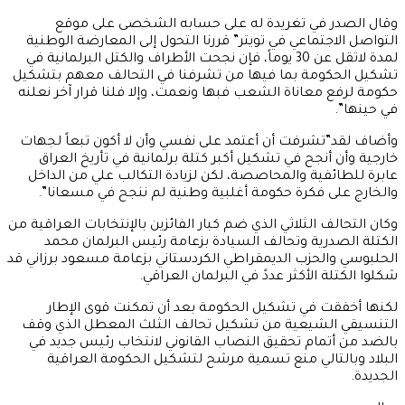
وقال الصدر في تغريدة له على حسابه الشخصى على موقع
التواصل الاجتماعي في تويتر” قررنا التحول إلى المعارضة الوطنية
لمدة لاتقل عن 30 يوماً، فإن نجحت الأطراف والكتل البرلمانية في
تشكيل الحكومة بما فيها من تشرفنا في التحالف معهم بتشكيل
حكومة لرفع معاناة الشعب فبها ونعمت، وإلا فلنا قرار آخر نعلنه
في حينها”.
وأضاف لقد”تشرفت أن أعتمد على نفسي وأن لا أكون تبعاً لجهات
خارجية وأن أنجح في تشكيل أكبر كتلة برلمانية في تأريخ العراق
عابرة للطائفية والمحاصصة، لكن لزيادة التكالب علي من الداخل
والخارج على فكرة حكومة أغلبية وطنية لم ننجح في مسعانا”.
وكان التحالف الثلاثي الذي ضم كبار الفائزين بالإنتخابات العراقية من
الكتلة الصدرية وتحالف السيادة بزعامة رئيس البرلمان محمد
الحلبوسي والحزب الديمقراطي الكردستاني بزعامة مسعود برزاني قد
شكلوا الكتلة الأكثر عددً في البرلمان العراقي.
لكنها أخفقت في تشكيل الحكومة بعد أن تمكنت قوى الإطار
التنسيقي الشيعية من تشكيل تحالف الثلث المعطل الذي وقف
بالضد من أتمام تحقيق النصاب القانوني لانتخاب رئيس جديد في
البلاد وبالتالي منع تسمية مرشح لتشكيل الحكومة العراقية
الجديدة.