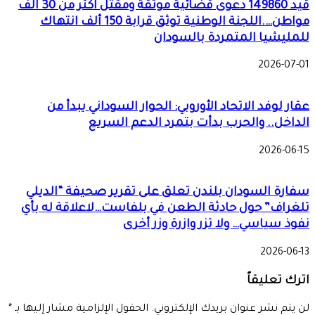
قيد 149860 دعوى قضائية موثقة ومقتل اكثر من 30 الف
مواطن….اللجنة الوطنية توثق قرابة 150 ألف انتهاك
للمليشيا المتمردة بالسودان
2026-07-01
عقار لوفد الاتحاد الأوروبي: الحوار السوداني يبدأ من
الداخل.. والحرب بدأت بتمرد الدعم السريع
2026-06-15
سفارة السودان بلندن تعلق على تقرير صحيفة “الديلي
تلغراف” حول حادثة الطعن في بلفاست…لاعلاقة له بأي
نفوذ سياسي… ولا تزر وازرة وزر أخرى
2026-06-13
اترك تعليقاً
لن يتم نشر عنوان بريدك الإلكتروني.
الحقول الإلزامية مشار إليها بـ
*