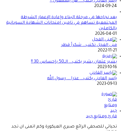
ياسر الفادني يكتب…. هل يسمعون ؟
2024-09-24
بعد نجاحها في مرحلة البناء وإعادة الإعمار الشرطة
المجتمعية تساهم في تامين امتحانات الشهادة السودانية
بالكاملين
2026-04-01
منى الفحل تكتب… شكراً قطر
2022-11-21
بشير عثمان بشير يكتب… الــ50 بإحساس 30 !!
2023-10-16
ياسر الفادني يكتب… عذرا … رسول الله
2023-09-13
قارئ ومتابع جيد
تحياتي للصحفي الرائع صبري العيكورة وكم اتمنى ان تجد