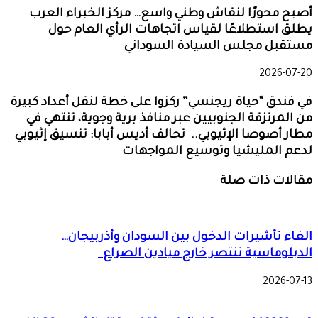
أصبح محورًا لنقاش وطني واسع… مركز الخبراء العرب
يطلق استطلاعًا لقياس اتجاهات الرأي العام حول
مستقبل مجلس السيادة السوداني
2026-07-20
في فندق “حياة ريجنسي” ركزوا على خطة لنقل أعداد كبيرة
من المرتزقة الجنوبيين عبر منافذ برية وجوية، تنتهي في
مطار أصوصا الإثيوبي.. تحالف أديس أبابا: تنسيق إثيوبي
لدعم المليشيا وتوسيع المواجهات
مقالات ذات صلة
الغاء تأشيرات الدخول بين السودان وأذربيجان…
الدبلوماسية تنتصر خارج ميادين الصراع
2026-07-13