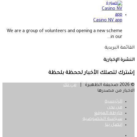
Casino NV app
We are a group of volunteers and opening a new scheme
in our...
القائمة البريدية
النشرة الإخبارية
إشترك لتصلك الأخبار لححظة بلحظة
© 2026 صحيفة الظهيرة |
مي تك
الاخبار من مصدرها
الرئيسية
من نحن
خارطة الموقع
سياسة الخصوصية
اتصل بنا
فيسبوك