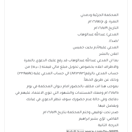
المحكمة الجزئية ودمدني
النمرة: ق م/٢٠٢٦/٥٤١م
التاريخ:٢٠٢٦/٥/١٩م
المدعي/ عبدالله عبدالوهاب
/ضد//
المدعي عليه/آدم بخيت خميس
اعلان بالنشر
بما ان المدعي عبدالله عبدالوهاب قد رفع عليك الدعوي بالنمرة
والاطراف اعلاه بخصوص تحويل مبلغ مالي قيمته (١٥٠٫٠٠٠) من
حساب المدعي بالرقم(٨٨٦٣١٨٣) الي حساب المدعي عليه (٣٣٨٥٥٨٤)
وذلك عن طريق الخطأ.
بموجب هذا انت مكلف بالحضور امام ديوان المحكمة في يوم
٢٠٢٦/٥/٢٥م ومعك المستندات والشهود التي تنوي الاعتماد عليهم في
دفاعك وفي حالة عدم حضورك سوف تنظر الدعوي في غيابك
ويفصل فيها.
صدر تحت توقيعي وختم المحكمة بتاريخ:٢٠٢٦/٥/١٩م
القاضي: لؤي بشير ابراهيم
الدرجة: الثانية