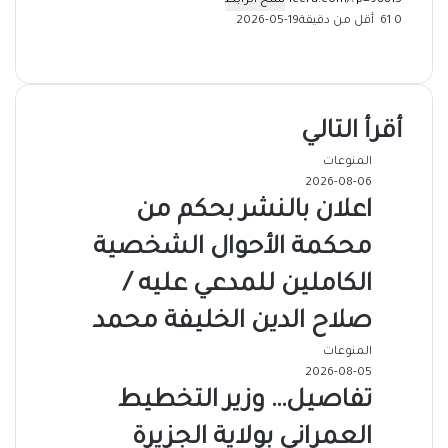
نسخ الرابط
0
61
أقل من دقيقة
2026-05-19
‫X
فيسبوك
ماسنجر
ماسنجر
تيلقرام
طباعة
واتساب
مشاركة
عبر
البريد
أقرأ التالي
المنوعات
2026-08-06
اعلان بالنشر بحكم من
محكمة الأحوال الشخصية
الكاملين للمدعي عليه /
صلاح الدين الخليفة محمد
المنوعات
2026-08-05
تفاصيل… وزير التخطيط
العمراني بولاية الجزيرة