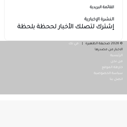
القائمة البريدية
النشرة الإخبارية
إشترك لتصلك الأخبار لححظة بلحظة
© 2026 صحيفة الظهيرة |
مي تك
الاخبار من مصدرها
الرئيسية
من نحن
خارطة الموقع
سياسة الخصوصية
اتصل بنا
فيسبوك
‫X
ر
لذهاب
لى
لأعلى