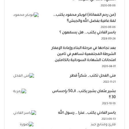
2026-08-06
(من رحم المعاناة) ابوبكر محمود يكتب….
لمة عافية بفضل الله والجيش!!
2026-08-06
ياسر الفادني يكتب…. هل يسمعون ؟
2024-09-24
بعد نجاحها في مرحلة البناء وإعادة الإعمار
الشرطة المجتمعية تساهم في تامين
امتحانات الشهادة السودانية بالكاملين
2026-04-01
منى الفحل تكتب… شكراً قطر
2022-11-21
بشير عثمان بشير يكتب… الــ50 بإحساس
30 !!
2023-10-16
ياسر الفادني يكتب… عذرا … رسول الله
2023-09-13
قارئ ومتابع جيد