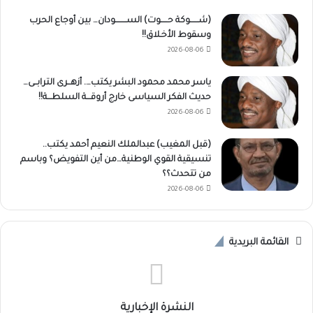
(شــــــوكة حـــــوت) الســــــــودان… بين أوجاع الحرب
وسقوط الأخـلاق!!
2026-08-06
ياسر محمد محمود البشر يكتب…. أزهــرى الترابــى…
حديث الفكر السياسى خارج أروقـــة السلطـــة!!
2026-08-06
(قبل المغيب) عبدالملك النعيم أحمد يكتب..
تنسيقية القوي الوطنية…من أين التفويض؟ وباسم
من تتحدث؟؟
2026-08-06
القائمة البريدية
النشرة الإخبارية