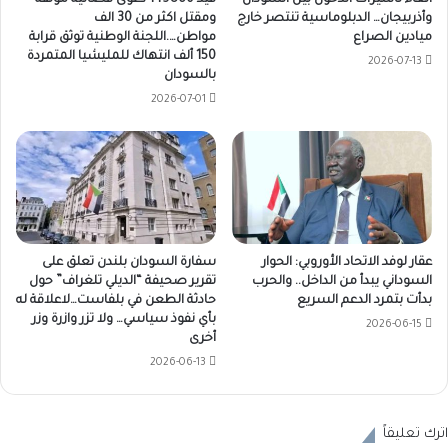
الغاء تأشيرات الدخول بين السودان
قيد 149860 دعوى قضائية موثقة
وأذربيجان… الدبلوماسية تنتصر خارج
ومقتل اكثر من 30 الف
ميادين الصراع
مواطن….اللجنة الوطنية توثق قرابة
150 ألف انتهاك للمليشيا المتمردة
2026-07-13
بالسودان
2026-07-01
عقار لوفد الاتحاد الأوروبي: الحوار
سفارة السودان بلندن تعلق على
السوداني يبدأ من الداخل.. والحرب
تقرير صحيفة “الديلي تلغراف” حول
بدأت بتمرد الدعم السريع
حادثة الطعن في بلفاست…لاعلاقة له
بأي نفوذ سياسي… ولا تزر وازرة وزر
2026-06-15
أخرى
2026-06-13
اترك تعليقاً