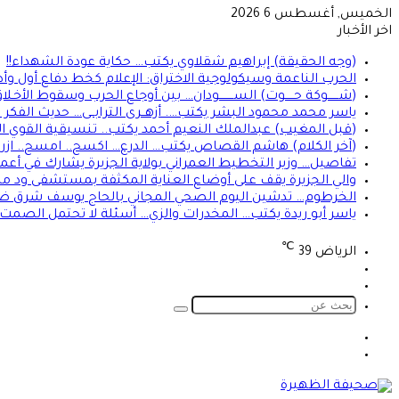
الخميس, أغسطس 6 2026
اخر الأخبار
(وجه الحقيقة) إبراهيم شقلاوي يكتب… حكاية عودة الشهداء!!
الحرب الناعمة وسيكولوجية الاختراق: الإعلام كخط دفاع أول وأ
(شــــــوكة حـــــوت) الســــــــودان… بين أوجاع الحرب وسقوط الأخـلا
ياسر محمد محمود البشر يكتب…. أزهــرى الترابــى… حديث الفكر ا
(قبل المغيب) عبدالملك النعيم أحمد يكتب.. تنسيقية القوي 
(آخر الكلام) هاشم القصاص يكتب… الدرع… اكسح.. امسح.. ازرع.
تفاصيل… وزير التخطيط العمراني بولاية الجزيرة يشارك في أع
والي الجزيرة يقف على أوضاع العناية المكثفة بمستشفى ود م
الخرطوم… تدشين اليوم الصحي المجاني بالحاج يوسف شرق ض
ياسر أبو ريدة يكتب… المخدرات والزي… أسئلة لا تحتمل الصمت… 
℃
الرياض
39
تسجيل
الوضع
الدخول
المظلم
بحث
عن
الوضع
تسجيل
المظلم
الدخول