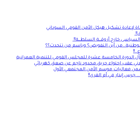
داة لإعادة تشكيل هيكل الأمن القومي السوداني
ق!!
لسياسى خارج أروقـــة السلطـــة!!
الوطنية…من أين التفويض؟ وباسم من تتحدث؟؟
.!!
مال الدورة الخامسة عشرة للمجلس القومي للتنمية العمرانية
دني عقب احتواء حريق محدود ناجم عن صعق كهربائي
من فعاليات موسم الأمن المجتمعي الأول
جرس إنذار في أم القرى!!