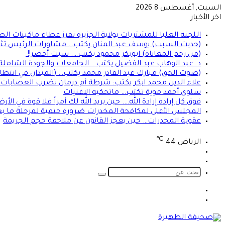
السبت, أغسطس 8 2026
اخر الأخبار
اللجنة العليا للمشتريات بولاية الجزيرة تفرز عطاء ماكينات ال
(حديث السبت) يوسف عبد المنان يكتب… مشاورات الرئيس تثير 
(من رحم المعاناة) ابوبكر محمود يكتب…. سبت أخضر!!
د. عبد الوهاب عبد الفضيل يكتب… الجامعات والجودة الشاملة!
(صوت الحق) مبارك عبد القادر محمد يكتب… (الميدان في انتظا
علاء الدين محمد ابكر يكتب: شرطة أم درمان تضرب العصابات ال
سلوى أحمد موية تكتب… ماتحكيه الاغنيات
فوق كل إرادة إرادة الله…. حين يريد الله لك أمراً فلا قوة في ا
المجلس الأعلى لمكافحة المخدرات ضرورة حتمية لمرحلة ما بعد
عقوبة المخدرات… حين يعجز القانون عن ملاحقة حجم الجريمة
℃
الرياض
44
تسجيل
الوضع
الدخول
المظلم
بحث
عن
الوضع
تسجيل
المظلم
الدخول