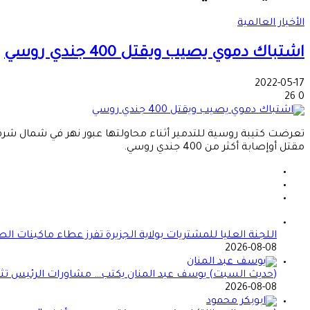
الأخبار العالمية
اشتباك دموي يصيب ويقتل 400 جندي روسي
2022-05-17
26
0
تعرضت كتيبة روسية للتدمير أثناء محاولتها عبور نهر في شمال شرقي 
مقتل أوإصابة أكثر من 400 جندي روسي.
اللجنة العليا للمشتريات بولاية الجزيرة تفرز عطاء ماكينات ال
2026-08-08
(حديث السبت) يوسف عبد المنان يكتب… مشاورات الرئيس تثير 
2026-08-08