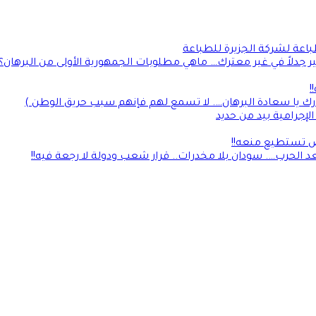
طباعة لشركة الجزيرة للطباعة
جدلاً في غير معترك… ماهي مطلوبات الجمهورية الأولى من البرهان؟
!
رك يا سعادة البرهان…. لا تسمع لهم فإنهم سبب حريق الوطن )
إجرامية بيد من حديد
لأرض تستطيع منعه!!
 الحرب…. سودان بلا مخدرات.. قرار شعب ودولة لا رجعة فيه!!