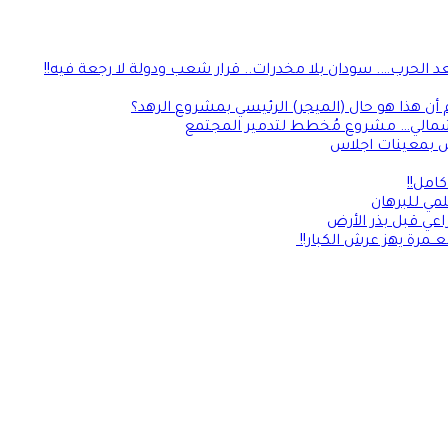
 الحرب…. سودان بلا مخدرات.. قرار شعب ودولة لا رجعة فيه!!
 أن هذا هو حال (الميجر) الرئيسي بمشروع الرهد؟
 الشمالي… مشروع مُخطط لتدمير المجتمع
امل!!
مي للبرهان
اعي قبل بذر الأرض
ــمرة يهز عرش الكبار!!