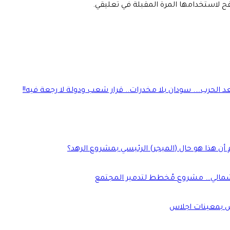
فح لاستخدامها المرة المقبلة في تعليقي.
 الحرب…. سودان بلا مخدرات.. قرار شعب ودولة لا رجعة فيه!!
 أن هذا هو حال (الميجر) الرئيسي بمشروع الرهد؟
 الشمالي… مشروع مُخطط لتدمير المجتمع