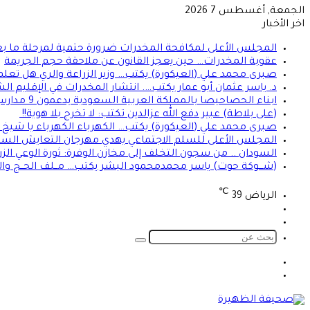
الجمعة, أغسطس 7 2026
اخر الأخبار
المجلس الأعلى لمكافحة المخدرات ضرورة حتمية لمرحلة ما بعد
عقوبة المخدرات… حين يعجز القانون عن ملاحقة حجم الجريمة
صبرى محمد علي (العيكورة) يكتب… وزير الزراعة والري هل تعلم
د. ياسر عثمان أبو عمار يكتب…. انتشار المخدرات في الإقليم
ابناء الحصاحيصا بالمملكة العربية السعودية يدعمون 9 مدارس بمعينات اجلاس
(على بلاطة) عبير دفع الله عزالدين تكتب: لا تخرج بلا هوية!!
صبرى محمد علي (العيكورة) يكتب… الكهرباء الكهرباء يا شيخ ك
المجلس الأعلى للسلم الاجتماعي يهدي مهرجان التعايش السل
السودان .. من سجون التخلف إلى مخازن الوفرة: ثورة الوعي الزر
(شـــوكة حوت) ياسر محمدمحمود البشر يكتب… مــلف الحــج والع
℃
الرياض
39
تسجيل
الوضع
الدخول
المظلم
بحث
عن
الوضع
تسجيل
المظلم
الدخول