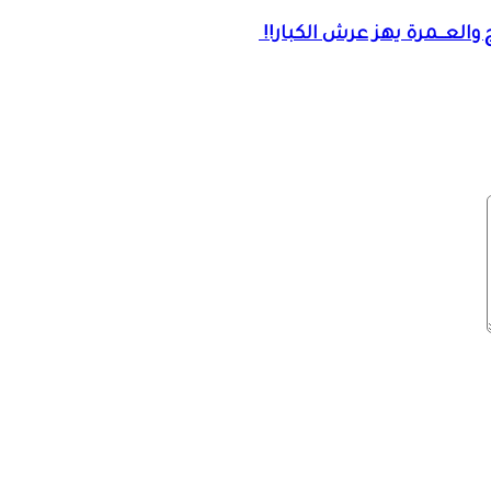
والعــمرة يهز عرش الكبار!!