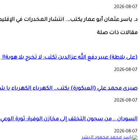
2026-08-07
د. ياسر عثمان أبو عمار يكتب…. انتشار المخدرات في الإق
مقالات ذات صلة
(على بلاطة) عبير دفع الله عزالدين تكتب: لا تخرج بلا هوية!!
2026-08-07
صبرى محمد علي (العيكورة) يكتب… الكهرباء الكهرباء يا شي
2026-08-07
السودان .. من سجون التخلف إلى مخازن الوفرة: ثورة الوعي ا
2026-08-07