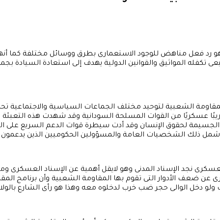
ة هو رد فعل مناهض للوجود الاستعمارى بطرق ووسائل مختلفة كما أ
كفله المواثيق والقوانين الدولية يهدف إلى استعادة السيادة بجمي
 المقاومة الشعبية لتوحيد مختلف الجماعات السياسية والاجتماعية تحت
ريبًا عسكريًا من القوات المسلحة السودانية وقد شهدت هذه التعبئة ا
ا الجسيمة لحقوق الإنسان وقد أدت سيطرة قوات الدعم السريع على الم
وشمل ذلك الشخصيات العامة والمسؤولين الحكوميين الذين يدعمون بن
العسكرى نجد الإسناد المدنى وهو لايقل أهمية عن الإسناد العسكرى 
عن ضعف الأدوار التى تقوم بها المقاومة الشعبية وأن برنامج المقا
ولو دخل الوالى حجر ضب خرب لدخلوه معه وهذا هو رأى الشارع بالولاي