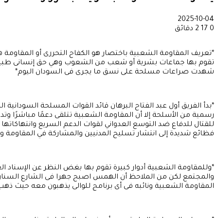
2025-10-04
0
17
2 دقائق
*تعريف المقاومة الشعبية باختصار هو الكفاح التحررى أو المقاوم
تقوم بها جماعات بشرية أو شعب من الشعوب وهي حق إنسانى طبيعى ت
شهدت صراعات مسلحة على نسق ما يجرى فى السودان اليوم*
*بدأ الفريق أول عبد الفتاح البرهان قائد القوات المسلحة السودانية
رسمية من الأسلحة إلا أن المقاومة الشعبية تتلقى دعمًا مباشرًا وتد
للقتال للدفاع ضد التوسع العدواني لقوات الدعم السريع وانتهاكاته
فظائع شديدة إلى انتشار تسليح المدنيين والمشاركة في المقاومة 
*وللمقاومة الشعبية أدوار كبيرة تقوم بها بغض النظر عن الإسناد 
والمجتمع لكن من الملاحظ أن الهمس اصبح جهرا فى الشارع السنارى 
المقاومة الشعبية ونائبه فى أى برنامج للوالى يذهبون معه حيث ذهب 