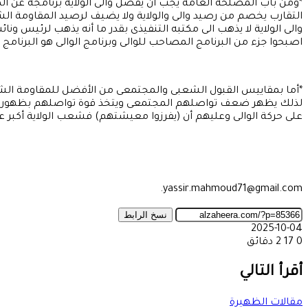
*ومن باب المصلحة العامة يجب أن يفصل والى الولاية برنامجه عن ا
التقارب يخصم من رصيد والى والولاية ولا يضيف لرصيد المقاومة الشع
والى الولاية لا يذهب الى مكتبه التنفيذى بقدر ما أنه يذهب لرئيس 
اصبحوا جزء من البرنامج المصاحب للوالى وبرنامج الوالى هو البرنامج
*أما بمقاييس القبول الشعبى والمجتمعى من الأفضل للمقاومة الشعبي
لذلك يظهر ضعف تواصلهم المجتمعى ويتخذ قوة تواصلهم بظهورهم من 
على حركة الوالى وعليهم أن (يفرزوا معيشتهم) فشعب الولاية أكبر عي
yassir.mahmoud71@gmail.com.
نسخ الرابط
2025-10-04
0
17
2 دقائق
‫X
طباعة
تيلقرام
ماسنجر
ماسنجر
واتساب
مشاركة
فيسبوك
عبر
أقرأ التالي
البريد
مقالات الظهيرة