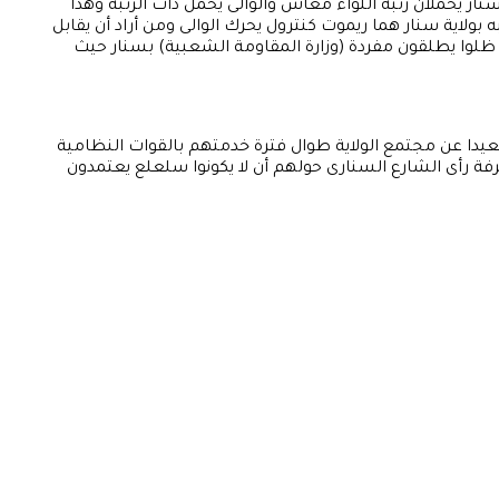
 يحملان رتبة اللواء معاش والوالى يحمل ذات الرتبة وهذا
لاية سنار هما ريموت كنترول يحرك الوالى ومن أراد أن يقابل
ض ظلوا يطلقون مفردة (وزارة المقاومة الشعبية) بسنار حيث
عيدا عن مجتمع الولاية طوال فترة خدمتهم بالقوات النظامية
 رأى الشارع السنارى حولهم أن لا يكونوا سلعلع يعتمدون