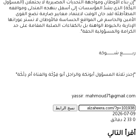
*إن بناء الأوطان ومواجهة التحديات المصيرية لا يحتملان (المسؤول
التِكّة) الذى يشدّ المؤسسات إلى أسفل بنهجه المتدلى ومواقفه
المطأطئة لقد حان الوقت لاعتماد معايير صارمة تضع القوى
الأمين والحاسم فى المواقع الحساسة فالأوطان لا تستر عوراتها
الإدارية بالخيوط الواهنة بل بالكفاءات الصلبة المقامة على حد
الكرامة والمسؤولية الحقة*.
ربـــــــــــــــع شــــــــــــوكة
*إحذر ثلاثة المسؤول أبوتكة والراجل أبو فِرّكَة والفتاة أم دِلْكَة*
yassir. mahmoud71@gmail.com
نسخ الرابط
2026-07-09
0
33
2 دقائق
‫X
طباعة
تيلقرام
ماسنجر
ماسنجر
واتساب
مشاركة
فيسبوك
عبر
أقرأ التالي
البريد