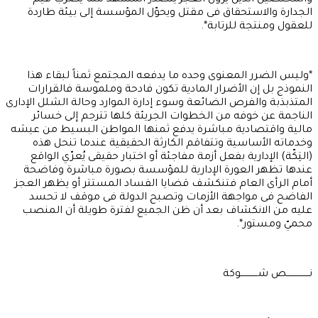
والمخلصين الذين يرون العجز يتصدر المشهد مما يضرب قيم
الجدارة والاستحقاق فى مقتل ويحوّل المؤسسة إلى بيئة طاردة
للعقول ومنتجة للرتابة*.
*وليس الضرر المعنوى وحده ما يدفعه المجتمع ثمناً لبقاء هذا
النموذج بل إن الأضرار المادية تكون فادحة وملموسة فالقرارات
المتذبذبة والفرص الضائعة وسوء إدارة الموارد وحالة الشلل الإدارى
الناجمة عن خوفه من الخطوات الجريئة كلها تترجم إلى خسائر
مالية واقتصادية مباشرة يدفع ثمنها المواطن البسيط من عيشه
وخدماته الأساسية وتتفاقم الكارثة الحقيقية عندما تنحل هذه
(التِكّة) الإدارية بفعل أزمة مفاجئة أو اختبار حقيقى يُعرّي الواقع
عندها تظهر العورة الإدارية للمؤسسة بصورة مباشرة وفاضحة
أمام الرأى العام فتنكشف قضايا الفساد المستتر أو يظهر العجز
الفاضح فى مواجهة الأزمات وتصبح الدولة فى موقف لا تحسد
عليه من الانكشاف بعد أن ظن الجميع لفترة طويلة أن المنصب
محميّ ومستور*.
نــــــــــــــــص شــــــــــــوكة