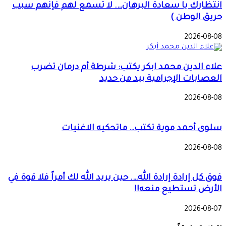
انتظارك يا سعادة البرهان…. لا تسمع لهم فإنهم سبب
حريق الوطن )
2026-08-08
علاء الدين محمد ابكر يكتب: شرطة أم درمان تضرب
العصابات الإجرامية بيد من حديد
2026-08-08
سلوى أحمد موية تكتب… ماتحكيه الاغنيات
2026-08-08
فوق كل إرادة إرادة الله…. حين يريد الله لك أمراً فلا قوة في
الأرض تستطيع منعه!!
2026-08-07