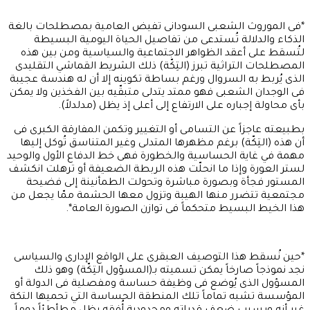
*فى الموروث الشعبى السودانى تفيض العامية بمصطلحات بالغة
الذكاء والدلالة تُستدعى من تفاصيل الحياة اليومية البسيطة
لتُسقط على أعقد الظواهر الاجتماعية والسياسية ومن بين هذه
المصطلحات التراثية تبرز (التِكّة) ذلك الشريط القماشي التقليدى
الذى يُربط به السروال ورغم بساطة تكوينه إلا أن له هندسة عجيبة
فى الوجدان الشعبى فهو ممتد يتدلى متبقّيه بين الفخذين ولا يمكن
بأى محاولة إجباره على الارتفاع إلى أعلى إذ يظل (مدلدلاً).
بطبيعته عاجزاً عن التسامى أو التغيير وتكمن المفارقة الكبرى فى
أن هذه (التِكّة) برغم مظهرها المتدلى وغير المتناسق تُوكل إليها
مهمة في غاية الحساسية والخطورة فهى خط الدفاع الأول والوحيد
لستر العورة وإذا ما انحلّت هذه الربطة الضعيفة أو ترهلت انكشف
المستور فجأة وبصورة مباشرة وتحولت الطمأنينة إلى فضيحة
مجتمعية تتضرر منها الهيبة وتزول معها الحشمة ممّا يجعل من
هذا الخيط البسيط متحكماً فى توازن الصورة العامة*.
*حين نُسقط هذا التوصيف العبقرى على الواقع الإدارى والسياسى
نجد نموذجاً صارخاً يمكن تسميته بـ(المسؤول التِكّة) وهو ذلك
المسؤول الذى يُوضع فى وظيفة حساسة ومفصلية فى الدولة أو
المؤسسة تشبه تماماً تلك المنطقة الحساسة التي تحميها التكة