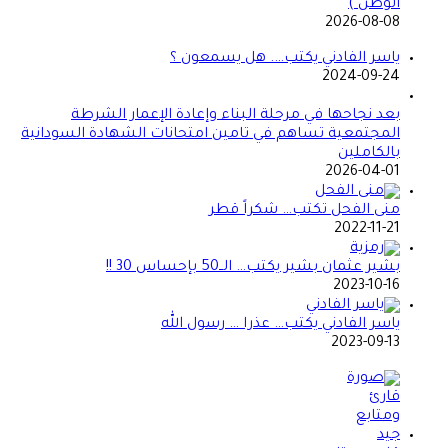
الوطن )
2026-08-08
ياسر الفادني يكتب…. هل يسمعون ؟
2024-09-24
بعد نجاحها في مرحلة البناء وإعادة الإعمار الشرطة
المجتمعية تساهم في تامين امتحانات الشهادة السودانية
بالكاملين
2026-04-01
منى الفحل تكتب… شكراً قطر
2022-11-21
بشير عثمان بشير يكتب… الــ50 بإحساس 30 !!
2023-10-16
ياسر الفادني يكتب… عذرا … رسول الله
2023-09-13