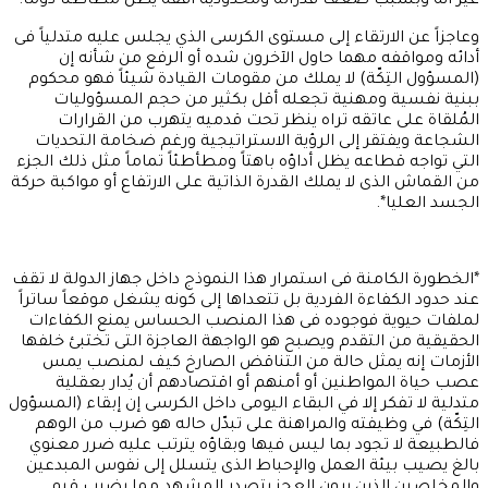
غير أنه وبسبب ضعف قدراته ومحدودية أُفقه يظل مطأطئاً دوماً.
وعاجزاً عن الارتقاء إلى مستوى الكرسى الذي يجلس عليه متدلياً فى
أدائه ومواقفه مهما حاول الآخرون شده أو الرفع من شأنه إن
(المسؤول التِكّة) لا يملك من مقومات القيادة شيئاً فهو محكوم
ببنية نفسية ومهنية تجعله أقل بكثير من حجم المسؤوليات
المُلقاة على عاتقه تراه ينظر تحت قدميه يتهرب من القرارات
الشجاعة ويفتقر إلى الرؤية الاستراتيجية ورغم ضخامة التحديات
التي تواجه قطاعه يظل أداؤه باهتاً ومطأطئاً تماماً مثل ذلك الجزء
من القماش الذى لا يملك القدرة الذاتية على الارتفاع أو مواكبة حركة
الجسد العليا*.
*الخطورة الكامنة فى استمرار هذا النموذج داخل جهاز الدولة لا تقف
عند حدود الكفاءة الفردية بل تتعداها إلى كونه يشغل موقعاً ساتراً
لملفات حيوية فوجوده فى هذا المنصب الحساس يمنع الكفاءات
الحقيقية من التقدم ويصبح هو الواجهة العاجزة التى تختبئ خلفها
الأزمات إنه يمثل حالة من التناقض الصارخ كيف لمنصب يمس
عصب حياة المواطنين أو أمنهم أو اقتصادهم أن يُدار بعقلية
متدلية لا تفكر إلا في البقاء اليومى داخل الكرسى إن إبقاء (المسؤول
التِكّة) في وظيفته والمراهنة على تبدّل حاله هو ضرب من الوهم
فالطبيعة لا تجود بما ليس فيها وبقاؤه يترتب عليه ضرر معنوي
بالغ يصيب بيئة العمل والإحباط الذى يتسلل إلى نفوس المبدعين