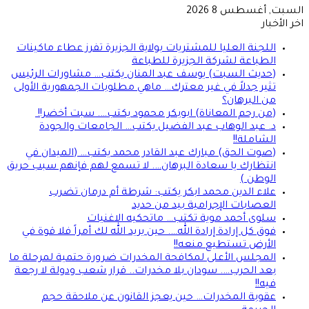
السبت, أغسطس 8 2026
اخر الأخبار
اللجنة العليا للمشتريات بولاية الجزيرة تفرز عطاء ماكينات
الطباعة لشركة الجزيرة للطباعة
(حديث السبت) يوسف عبد المنان يكتب… مشاورات الرئيس
تثير جدلاً في غير معترك… ماهي مطلوبات الجمهورية الأولى
من البرهان؟
(من رحم المعاناة) ابوبكر محمود يكتب…. سبت أخضر!!
د. عبد الوهاب عبد الفضيل يكتب… الجامعات والجودة
الشاملة!!
(صوت الحق) مبارك عبد القادر محمد يكتب… (الميدان في
انتظارك يا سعادة البرهان…. لا تسمع لهم فإنهم سبب حريق
الوطن )
علاء الدين محمد ابكر يكتب: شرطة أم درمان تضرب
العصابات الإجرامية بيد من حديد
سلوى أحمد موية تكتب… ماتحكيه الاغنيات
فوق كل إرادة إرادة الله…. حين يريد الله لك أمراً فلا قوة في
الأرض تستطيع منعه!!
المجلس الأعلى لمكافحة المخدرات ضرورة حتمية لمرحلة ما
بعد الحرب…. سودان بلا مخدرات.. قرار شعب ودولة لا رجعة
فيه!!
عقوبة المخدرات… حين يعجز القانون عن ملاحقة حجم