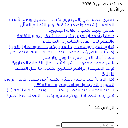
الأحد, أغسطس 9 2026
اخر الأخبار
صبرى محمد علي (العيكورة) يكتب… تحسين وضع الأستاذ
الجامعي (شبحة واحدة) متبقية لوزير التعليم العالي !
عباس حديبة يكتب…. نهاية الجنجويد!!
د. عادل أحمد إبراهيم يكتب…. مناشدة إلى وزير الثقافة
والاعلام لأجل عودة الكتاب إلى الخرطوم
(خارج النص) يوسف عبد المنان يكتب… القوة مقابل الحق!!
(مسارب الضي) د. محمد تبيدي… الحارة الثانية امبدة.. حين
يتقدم أبناء الحي صفوف الوقي والإعمار
ياسر محمد محمود البشر يكتب…. حـال القحـاتة الحيـارى!!
(وجه الحقيقة) إبراهيم شقلاوي يكتب… ما قبل الطلقة
الأولى!!
(كل الزوايا) عبدالرحمن دقش يكتب ( من نصدق كامل ام وزير
الشؤون الدينيه والاوقاف وحكايه الاقاله ؟!! )
د. عبد الوهاب عبد الفضيل يكتب… التوثيق… ذاكرة الأمة ( 1)
(من رحم المعاناة) ابوبكر محمود يكتب… المعلم خط أحمر !!
℃
الرياض
44
تسجيل
الوضع
الدخول
المظلم