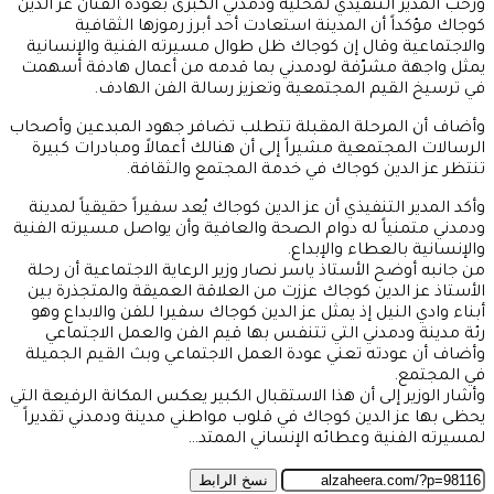
ورحب المدير التنفيذي لمحلية ودمدني الكبرى بعودة الفنان عز الدين
كوجاك مؤكداً أن المدينة استعادت أحد أبرز رموزها الثقافية
والاجتماعية وقال إن كوجاك ظل طوال مسيرته الفنية والإنسانية
يمثل واجهة مشرّفة لودمدني بما قدمه من أعمال هادفة أسهمت
في ترسيخ القيم المجتمعية وتعزيز رسالة الفن الهادف.
وأضاف أن المرحلة المقبلة تتطلب تضافر جهود المبدعين وأصحاب
الرسالات المجتمعية مشيراً إلى أن هنالك أعمالاً ومبادرات كبيرة
تنتظر عز الدين كوجاك في خدمة المجتمع والثقافة.
وأكد المدير التنفيذي أن عز الدين كوجاك يُعد سفيراً حقيقياً لمدينة
ودمدني متمنياً له دوام الصحة والعافية وأن يواصل مسيرته الفنية
والإنسانية بالعطاء والإبداع.
من جانبه أوضح الأستاذ ياسر نصار وزير الرعاية الاجتماعية أن رحلة
الأستاذ عز الدين كوجاك عززت من العلاقة العميقة والمتجذرة بين
أبناء وادي النيل إذ يمثل عز الدين كوجاك سفيرا للفن والابداع وهو
رئة مدينة ودمدني التي تتنفس بها قيم الفن والعمل الاجتماعي
وأضاف أن عودته تعني عودة العمل الاجتماعي وبث القيم الجميلة
في المجتمع.
وأشار الوزير إلى أن هذا الاستقبال الكبير يعكس المكانة الرفيعة التي
يحظى بها عز الدين كوجاك في قلوب مواطني مدينة ودمدني تقديراً
لمسيرته الفنية وعطائه الإنساني الممتد…
نسخ الرابط