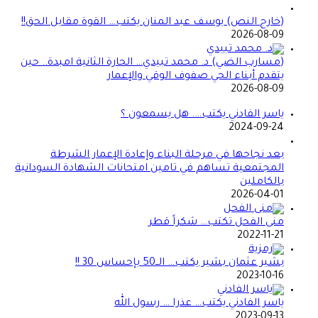
(خارج النص) يوسف عبد المنان يكتب… القوة مقابل الحق!!
2026-08-09
(مسارب الضي) د. محمد تبيدي… الحارة الثانية امبدة.. حين
يتقدم أبناء الحي صفوف الوقي والإعمار
2026-08-09
ياسر الفادني يكتب…. هل يسمعون ؟
2024-09-24
بعد نجاحها في مرحلة البناء وإعادة الإعمار الشرطة
المجتمعية تساهم في تامين امتحانات الشهادة السودانية
بالكاملين
2026-04-01
منى الفحل تكتب… شكراً قطر
2022-11-21
بشير عثمان بشير يكتب… الــ50 بإحساس 30 !!
2023-10-16
ياسر الفادني يكتب… عذرا … رسول الله
2023-09-13