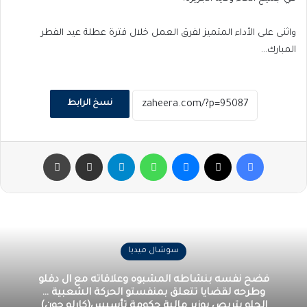
واثنى على الأداء المتميز لفرق العمل خلال فترة عطلة عيد الفطر
المبارك…
نسخ الرابط
فيسبوك
‫X
ماسنجر
واتساب
تيلقرام
مشاركة عبر البريد
طباعة
سوشال ميديا
فضح نفسه بنشاطه المشبوه وعلاقاته مع ال دقلو
وطرحه لقضايا تتعلق بمنفستو الحركة الشعبية …
الحلو يتربص بوزير مالية حكومة تأسيس(كارلو جون)