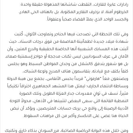
رادارات عابرة للقارات، التقطت شاشاتها المذهولة حقيقة واحدة:
الخرطوم آمنة، لا بزخرف التقارير المكتوبة، بل بالهتاف الحي الهادر،
والجسد الواحد الذي يملأ الفضاء صخباً وعنفواناً.
وفي تلك اللحظة التي تصدحت فيها الحناجر وتماوجت الألوان، كُتبت
شهادة ميلاد جديدة لطمأنينة العاصمة من فوق درجات الاستاد، حيث
أثبتت هذه المسابك الشعبية أنها الحاضنة الحقيقية والدرع المتين، وأن
الأمان في عرف السودانيين ليس ثكنات مدججة أو حواجز إسمنتية صماء،
بل هو شعور يتدفق كالشلال من وجدان المواطن البسيط وهو يجلس
كتفاً بكتف مع قيادته، يتقاسمون هتاف المدرج ولوعة الشباك،
ويصنعون معاً “هارموني” فريداً يحبس الأنفاس، يجمع بين هيبة الدولة
وبساطة الانتماء الجارف؛ ليمثل هذا المشهد الجماهيري اختراقاً تكتيكياً
مثيراً، نسف في ثوانٍ معدودات جدار العزلة الطويل وتلك الصورة
النمطية القاتمة التي سعى البعض لتثبيتها في الأذهان، محولاً اللوحة
الأدبية الرصينة إلى واقع حي يربك حسابات المتربصين، ويؤكد أن نبض
الحياة هنا عصي على الانكسار وأكبر من كل مراهنات السقوط.
ومن خلال هذه البوابة الرياضية الصاخبة، مرر السودان بذكاء خارق وتكنيك