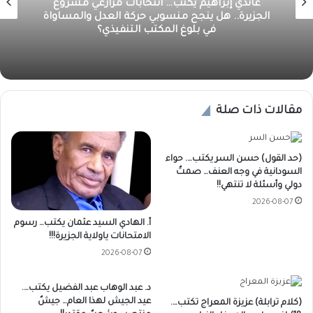
غاندي إبراهيم يكتب… انتخابات مزارعي مشروع
الجزيرة.. هل ينجح منسوبي حركة العدل والمساواة
في بلوغ المكتب التنفيذي؟
مقالات ذات صلة
(حد القول) حسن السر يكتب…. حواء
السودانية في وجه العنف… صمتٌ
دولي وأسئلة لا تنتهي!!
2026-08-07
أ. الهادي السيد عثمان يكتب… رسوم
الامتحانات ياولاية الجزيرة!!!
2026-08-07
د. عبد الوهاب عبد الفضيل يكتب….
عيد الجيش لهذا العام… جيشٌ
(كلام ترابلة) عزيزة المعراج تكتب….