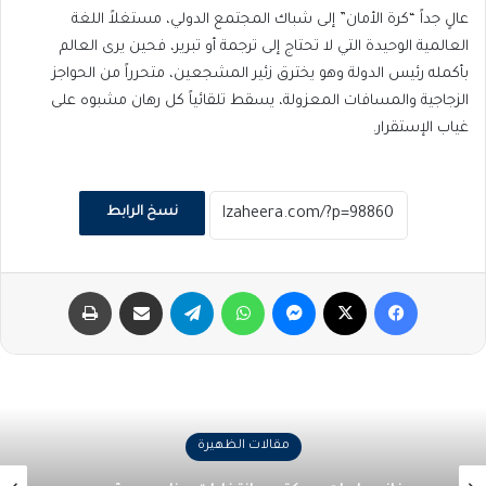
عالٍ جداً “كرة الأمان” إلى شباك المجتمع الدولي، مستغلاً اللغة
العالمية الوحيدة التي لا تحتاج إلى ترجمة أو تبرير، فحين يرى العالم
بأكمله رئيس الدولة وهو يخترق زئير المشجعين، متحرراً من الحواجز
الزجاجية والمسافات المعزولة، يسقط تلقائياً كل رهان مشبوه على
غياب الإستقرار.
نسخ الرابط
فيسبوك
‫X
ماسنجر
واتساب
تيلقرام
مشاركة عبر البريد
طباعة
مقالات الظهيرة