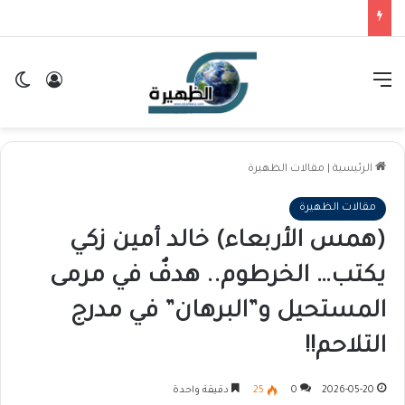
القائمة
تسجيل ا
ال
الرئيسية
|
مقالات الظهيرة
مقالات الظهيرة
(همس الأربعاء) خالد أمين زكي
يكتب… الخرطوم.. هدفٌ في مرمى
المستحيل و”البرهان” في مدرج
التلاحم!!
2026-05-20
0
25
دقيقة واحدة