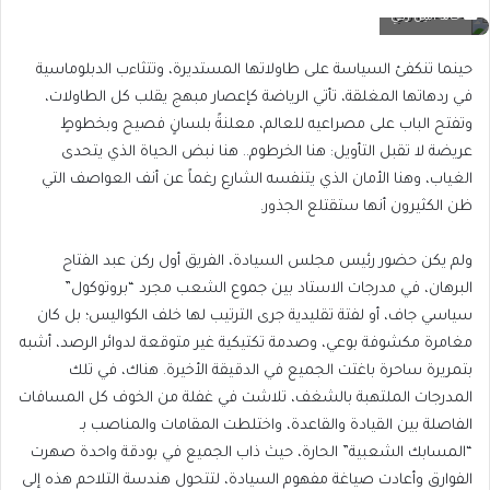
خالد امين زكي
حينما تنكفئ السياسة على طاولاتها المستديرة، وتتثاءب الدبلوماسية
في ردهاتها المغلقة، تأتي الرياضة كإعصار مبهج يقلب كل الطاولات،
وتفتح الباب على مصراعيه للعالم، معلنةً بلسانٍ فصيح وبخطوطٍ
عريضة لا تقبل التأويل: هنا الخرطوم.. هنا نبض الحياة الذي يتحدى
الغياب، وهنا الأمان الذي يتنفسه الشارع رغماً عن أنف العواصف التي
ظن الكثيرون أنها ستقتلع الجذور.
ولم يكن حضور رئيس مجلس السيادة، الفريق أول ركن عبد الفتاح
البرهان، في مدرجات الاستاد بين جموع الشعب مجرد “بروتوكول”
سياسي جاف، أو لفتة تقليدية جرى الترتيب لها خلف الكواليس؛ بل كان
مغامرة مكشوفة بوعي، وصدمة تكتيكية غير متوقعة لدوائر الرصد، أشبه
بتمريرة ساحرة باغتت الجميع في الدقيقة الأخيرة. هناك، في تلك
المدرجات الملتهبة بالشغف، تلاشت في غفلة من الخوف كل المسافات
الفاصلة بين القيادة والقاعدة، واختلطت المقامات والمناصب بـ
“المسابك الشعبية” الحارة، حيث ذاب الجميع في بودقة واحدة صهرت
الفوارق وأعادت صياغة مفهوم السيادة، لتتحول هندسة التلاحم هذه إلى