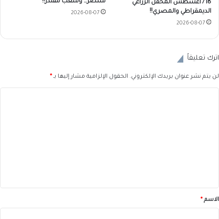
منتصر… وشعبٌ مقتدر!!
18/ اغسطس المحفل الزراعي
الديمقراطي والمصري!!
2026-08-07
2026-08-07
اترك تعليقاً
لن يتم نشر عنوان بريدك الإلكتروني.
الحقول الإلزامية مشار إليها بـ
*
ا
ل
ت
ع
ل
ي
ق
*
الاسم
*