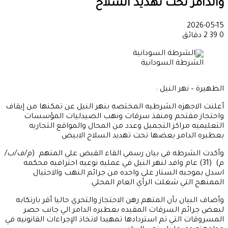
0
39
2 دقائق
الشرطة السودانية
الظهيرة – نهر النيل :
أعلنت الاجهزه الشرطيه المختصه بنهر النيل عن تمكنها من إيقاف
واحتجاز مقتحم ومنفذ سرقات ونهب الصيدليات المؤسسات
التعليميه مراكز التجميل وعدد من المحال والمواقع التجاريه
بعطبره الدامر بعضها تحت تهديد السلاح الابيض
وأكدت الشرطه في بيان رسمي القاء القبض علي المتهم (م/ف/ب/
م) (31) عام وافد لنهر النيل في عمليه نوعيه احترافيه محكمه
اسدل بموجبه الستار على واحده من جرائم النهب والاحتيال
الممنهج التي شغلت الرأي العام المحلي.
وأضاف البيان بأن المتهم رهن الاحتجاز والتحري حاليا أقر بارتكابه
لبعض جرائم السرقات المقيده بعطبره الدامر الي جانب حصر
المسروقات التي تم استردادها تمهيدا لاتخاذ الإجراءات القانونيه في
مواجهته وفيما يلي نص البيان :
رئاسة قوات الشرطة