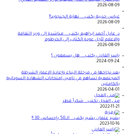
عباس حديبة يكتب…. نهاية الجنجويد!!
2026-08-09
د. عادل أحمد إبراهيم يكتب…. مناشدة إلى وزير الثقافة
والاعلام لأجل عودة الكتاب إلى الخرطوم
2026-08-09
ياسر الفادني يكتب…. هل يسمعون ؟
2024-09-24
بعد نجاحها في مرحلة البناء وإعادة الإعمار الشرطة
المجتمعية تساهم في تامين امتحانات الشهادة السودانية
بالكاملين
2026-04-01
منى الفحل تكتب… شكراً قطر
2022-11-21
بشير عثمان بشير يكتب… الــ50 بإحساس 30 !!
2023-10-16
ياسر الفادني يكتب… عذرا … رسول الله
2023-09-13