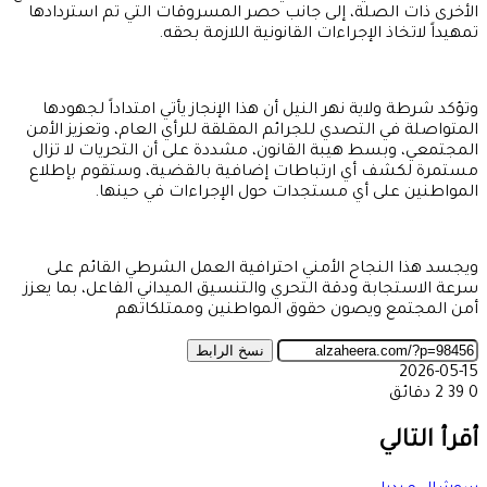
وتؤكد شرطة ولاية نهر النيل أن هذا الإنجاز يأتي امتداداً لجهودها
المتواصلة في التصدي للجرائم المقلقة للرأي العام، وتعزيز الأمن
المجتمعي، وبسط هيبة القانون، مشددة على أن التحريات لا تزال
مستمرة لكشف أي ارتباطات إضافية بالقضية، وستقوم بإطلاع
المواطنين على أي مستجدات حول الإجراءات في حينها.
ويجسد هذا النجاح الأمني احترافية العمل الشرطي القائم على
سرعة الاستجابة ودقة التحري والتنسيق الميداني الفاعل، بما يعزز
أمن المجتمع ويصون حقوق المواطنين وممتلكاتهم
نسخ الرابط
2026-05-15
0
39
2 دقائق
‫X
طباعة
تيلقرام
ماسنجر
ماسنجر
واتساب
مشاركة
فيسبوك
عبر
أقرأ التالي
البريد
سوشال ميديا
2026-08-09