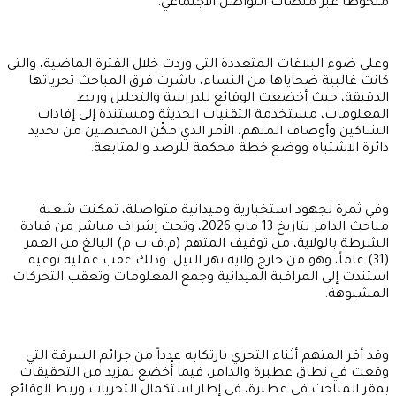
وعلى ضوء البلاغات المتعددة التي وردت خلال الفترة الماضية، والتي
كانت غالبية ضحاياها من النساء، باشرت فرق المباحث تحرياتها
الدقيقة، حيث أخضعت الوقائع للدراسة والتحليل وربط
المعلومات، مستخدمة التقنيات الحديثة ومستندة إلى إفادات
الشاكين وأوصاف المتهم، الأمر الذي مكّن المختصين من تحديد
دائرة الاشتباه ووضع خطة محكمة للرصد والمتابعة.
وفي ثمرة لجهود استخبارية وميدانية متواصلة، تمكنت شعبة
مباحث الدامر بتاريخ 13 مايو 2026، وتحت إشراف مباشر من قيادة
الشرطة بالولاية، من توقيف المتهم (م.ف.ب.م) البالغ من العمر
(31) عاماً، وهو من خارج ولاية نهر النيل، وذلك عقب عملية نوعية
استندت إلى المراقبة الميدانية وجمع المعلومات وتعقب التحركات
المشبوهة.
وقد أقر المتهم أثناء التحري بارتكابه عدداً من جرائم السرقة التي
وقعت في نطاق عطبرة والدامر، فيما أُخضع لمزيد من التحقيقات
بمقر المباحث في عطبرة، في إطار استكمال التحريات وربط الوقائع
الأخرى ذات الصلة، إلى جانب حصر المسروقات التي تم استردادها
تمهيداً لاتخاذ الإجراءات القانونية اللازمة بحقه.