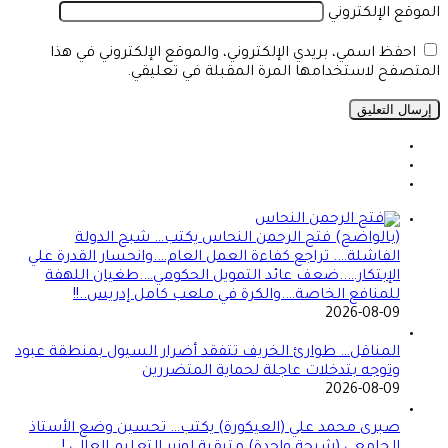
المتصفح لاستخدامها المرة المقبلة في تعليقي.
(بالواضح) فتح الرحمن النحاس يكتب… شبح الدولة
الفاشلة…. تراجع كفاءة العمل العام….وانحسار القدرة علي
الإبتكار…..ضعف عائد التمويل الحكومي….طغيان اللهفة
للمنافع الخاصة….والكرة في ملعب كامل إدريس..!!
2026-08-09
المناقل… طوارئ الخريف تتفقد أضرار السيول بمنطقة عبود
وتوجه بتدخلات عاجلة لحماية المتضررين
2026-08-09
صبرى محمد علي (العيكورة) يكتب… تحسين وضع الأستاذ
الجامعي (شبحة واحدة) متبقية لوزير التعليم العالي !
2026-08-09