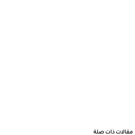
بمنفستو
الحركة
الشعبية …
الحلو يتربص
بوزير مالية
حكومة
تأسيس(كارلو
جون)
2026-08-08
هل تذكرون
الطبيب عامر
الفاضل يا
أهل بحر
أبيض؟
مقالات ذات صلة